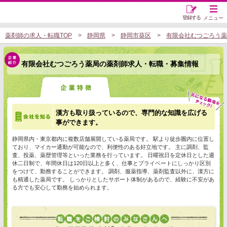
登録する
メニュー
薬剤師の求人・転職TOP
静岡県
静岡市葵区
有限会社むつごろう薬
有限会社むつごろう薬局の薬剤師求人・転職・募集情報
漢方も取り扱っているので、専門的な知識を広げる
事ができます。
静岡県内・東京都内に複数店舗展開している薬局です。 駅より徒歩圏内に位置し
ており、マイカー通勤が可能なので、利便性のある好立地です。 主に調剤、監
査、投薬、薬歴管理等といった業務を行っています。 日曜祝日を定休日とした週
休二日制で、年間休日は120日以上と多く、仕事とプライベートにしっかり区別
をつけて、勤務することができます。 調剤、服薬指導、薬剤監査以外に、漢方に
も精通した薬局です。 しっかりとしたサポート体制があるので、経験に不安があ
る方でも安心して勤務を始められます。