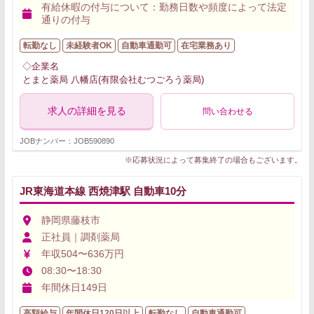
有給休暇の付与について：勤務日数や頻度によって法定
通りの付与
転勤なし
未経験者OK
自動車通勤可
在宅業務あり
◇企業名
とまと薬局 八幡店(有限会社むつごろう薬局)
求人の詳細を見る
問い合わせる
JOBナンバー：JOB590890
※応募状況によって募集終了の場合もございます。
JR東海道本線 西焼津駅 自動車10分
静岡県藤枝市
正社員｜調剤薬局
年収504〜636万円
08:30〜18:30
年間休日149日
高額給与
年間休日120日以上
転勤なし
自動車通勤可