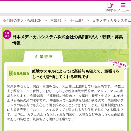
登録する
メニュー
薬剤師の求人・転職TOP
東京都
千代田区
日本メディカルシステム
日本メディカルシステム株式会社の薬剤師求人・転職・募集
情報
経験やスキルによっては高給与も狙えて、頑張りを
しっかり評価してくれる環境です。
関東を中心とし、関西・四国を含め、60店舗以上展開している薬局です。 半数以
上が医療モールに併設しており、そのほか総合病院の門前や、マンツーマンの店
舗もあります。 創業以来、「薬剤師の地位向上」を掲げ、新卒・中途ともに他社
よりも高めの給与水準です。 中途採用でも定期的な研修があるので、未経験やブ
ランクのある方でも安心して働き始めることができます。 また、研修制度はほか
にも多数充実しており、、スキルアップを望まれる方も任意で参加できる環境で
す。 店内は、カフェのようなおしゃれな内装や、大理石などをあしらった高級感
のある内装など、気持ちよく働ける職場です。