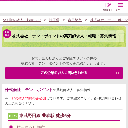
登録する
メニュー
薬剤師の求人・転職TOP
埼玉県
春日部市
株式会社 テン・ポイン
株式会社 テン・ポイントの薬剤師求人・転職・募集情報
お問い合わせ頂くとご希望エリア・条件の
株式会社 テン・ポイントの求人をご紹介いたします。
株式会社 テン・ポイント
の薬剤師求人・募集情報
※
一部の求人情報のみ公開
しています。ご希望のエリア、条件は問い合わせ
の上ご相談ください
東武野田線 豊春駅 徒歩6分
NEW
埼玉県春日部市