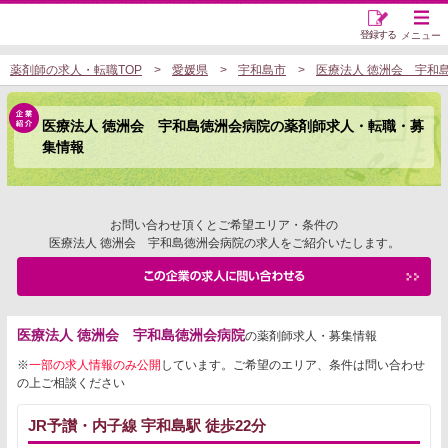
登録する
メニュー
薬剤師の求人・転職TOP
愛媛県
宇和島市
医療法人 徳洲会 宇和
医療法人 徳洲会 宇和島徳洲会病院の薬剤師求人・転職・募
集情報
お問い合わせ頂くとご希望エリア・条件の
医療法人 徳洲会 宇和島徳洲会病院の求人をご紹介いたします。
医療法人 徳洲会 宇和島徳洲会病院
の薬剤師求人・募集情報
※
一部の求人情報のみ公開
しています。ご希望のエリア、条件は問い合わせ
の上ご相談ください
JR予讃・内子線 宇和島駅 徒歩22分