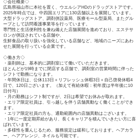
◇会社概要◇
広島県福山市に本社を置く、ウエルシアHDのドラッグストアです。
2025年時点では、中四国エリアに130店舗以上を展開しています。
大型ドラッグストア、調剤併設薬局、医療モール型薬局、またグル
ープとして訪問看護事業等を行っています。
専門性と生活便利性を兼ね備えた店舗展開を進めており、エステサ
ロンが併設されている店舗や、
生鮮食品の取り扱いを強化している店舗など、地域のニーズにあわ
せた展開を行っている企業です。
◇働き方◇
・薬剤師は、基本的に調剤室にて働いていただきます。
ほとんどが19時までに閉店する店舗で、調剤室の営業時間に伴った
シフトで勤務になります。
・年間休日は、公休113日＋リフレッシュ休暇3日＋自己啓発休暇4
日で、120日ございます。（加えて有給休暇：初年度は半年後に10
日付与）
・月の勤務はシフト制ですが、2日は希望でお休みが取れます。
・エリア限定社員は、引っ越しを伴う店舗異動なく働くことができ
ます。
・エリア限定社員の方も、通勤範囲内の店舗異動はございます。
・1年に一度定期昇給があり、長くキャリアを積んでいきたい方に喜
ばれています。
・多様性を重んじるため、服務規定は緩和しております。ヘアカラ
ー、ヘアアレンジ、ネイルも可能です。