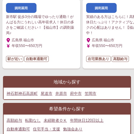
新市駅 徒歩3分の職場でゆったり通勤！が
実績のある方はこちらに！高
んばる方にうれしい高年収求人！休日の多
休日たっぷり！アクティブな
さをご確認ください！【福山市】の調剤薬
クの心配はありません！【福
局♪
中！
広島県 福山市
広島県 福山市
年収550〜650万円
年収550〜650万円
駅が近い
自動車通勤可
在宅業務あり
高額給与
地域から探す
神石郡神石高原町
尾道市
井原市
府中市
笠岡市
希望条件から探す
高額給与
転勤なし
未経験者ＯＫ
年間休日120日以上
自動車通勤可
住宅手当・支援
勉強会あり