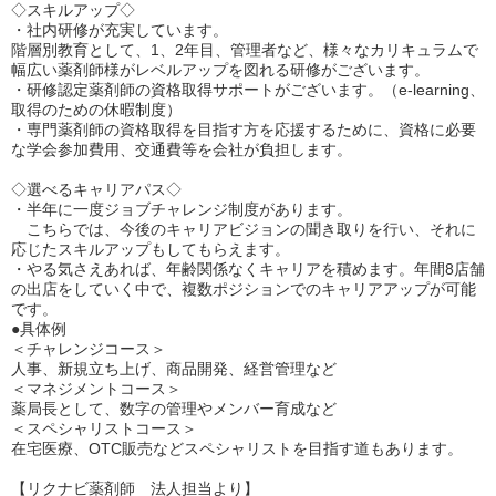
◇スキルアップ◇
・社内研修が充実しています。
階層別教育として、1、2年目、管理者など、様々なカリキュラムで
幅広い薬剤師様がレベルアップを図れる研修がございます。
・研修認定薬剤師の資格取得サポートがございます。（e-learning、
取得のための休暇制度）
・専門薬剤師の資格取得を目指す方を応援するために、資格に必要
な学会参加費用、交通費等を会社が負担します。
◇選べるキャリアパス◇
・半年に一度ジョブチャレンジ制度があります。
こちらでは、今後のキャリアビジョンの聞き取りを行い、それに
応じたスキルアップもしてもらえます。
・やる気さえあれば、年齢関係なくキャリアを積めます。年間8店舗
の出店をしていく中で、複数ポジションでのキャリアアップが可能
です。
●具体例
＜チャレンジコース＞
人事、新規立ち上げ、商品開発、経営管理など
＜マネジメントコース＞
薬局長として、数字の管理やメンバー育成など
＜スペシャリストコース＞
在宅医療、OTC販売などスペシャリストを目指す道もあります。
【リクナビ薬剤師 法人担当より】