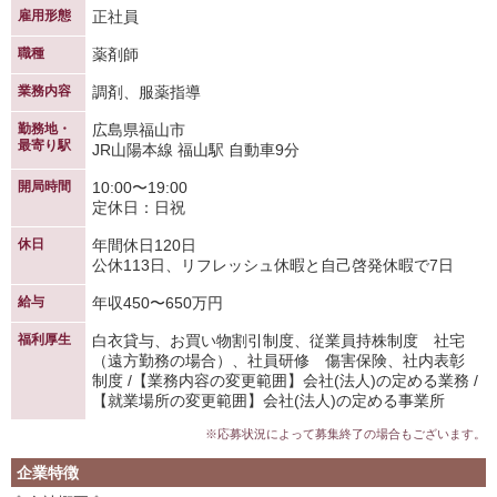
雇用形態
正社員
職種
薬剤師
業務内容
調剤、服薬指導
勤務地・
広島県福山市
最寄り駅
JR山陽本線 福山駅 自動車9分
開局時間
10:00〜19:00
定休日：日祝
休日
年間休日120日
公休113日、リフレッシュ休暇と自己啓発休暇で7日
給与
年収450〜650万円
福利厚生
白衣貸与、お買い物割引制度、従業員持株制度 社宅
（遠方勤務の場合）、社員研修 傷害保険、社内表彰
制度 /【業務内容の変更範囲】会社(法人)の定める業務 /
【就業場所の変更範囲】会社(法人)の定める事業所
※応募状況によって募集終了の場合もございます。
企業特徴