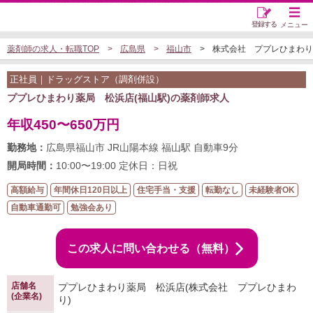
登録する
メニュー
薬剤師の求人・転職TOP
広島県
福山市
株式会社 ププレひまわりの
正社員｜ドラッグストア（調剤併設）
ププレひまわり薬局 松浜店(福山駅)の薬剤師求人
年収450〜650万円
勤務地：
広島県福山市 JR山陽本線 福山駅 自動車9分
開局時間：
10:00〜19:00 定休日：日祝
高額給与
年間休日120日以上
住宅手当・支援
転勤なし
未経験者OK
自動車通勤可
勉強会あり
この求人に問い合わせる（無料）
店舗名
ププレひまわり薬局 松浜店(株式会社 ププレひまわ
(企業名)
り)