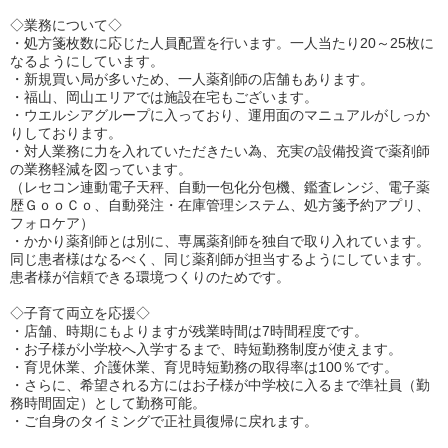
◇業務について◇
・処方箋枚数に応じた人員配置を行います。一人当たり20～25枚に
なるようにしています。
・新規買い局が多いため、一人薬剤師の店舗もあります。
・福山、岡山エリアでは施設在宅もございます。
・ウエルシアグループに入っており、運用面のマニュアルがしっか
りしております。
・対人業務に力を入れていただきたい為、充実の設備投資で薬剤師
の業務軽減を図っています。
（レセコン連動電子天秤、自動一包化分包機、鑑査レンジ、電子薬
歴ＧｏｏＣｏ、自動発注・在庫管理システム、処方箋予約アプリ、
フォロケア）
・かかり薬剤師とは別に、専属薬剤師を独自で取り入れています。
同じ患者様はなるべく、同じ薬剤師が担当するようにしています。
患者様が信頼できる環境つくりのためです。
◇子育て両立を応援◇
・店舗、時期にもよりますが残業時間は7時間程度です。
・お子様が小学校へ入学するまで、時短勤務制度が使えます。
・育児休業、介護休業、育児時短勤務の取得率は100％です。
・さらに、希望される方にはお子様が中学校に入るまで準社員（勤
務時間固定）として勤務可能。
・ご自身のタイミングで正社員復帰に戻れます。