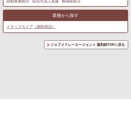
自動車通勤可
住宅手当・支援
勉強会あり
業種から探す
ドラッグストア（調剤併設）
ジョブメドレーエージェント 薬剤師TOPに戻る
転職支援サービス利用規約
プライバシーポリシー
お問い合わせ
(C) RM CAREER Co., Ltd.