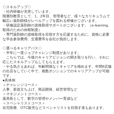
◇スキルアップ◇
・社内研修が充実しています。
階層別教育として、1、2年目、管理者など、様々なカリキュラムで
幅広い薬剤師様がレベルアップを図れる研修がございます。
・研修認定薬剤師の資格取得サポートがございます。（e-learning、
取得のための休暇制度）
・専門薬剤師の資格取得を目指す方を応援するために、資格に必要
な学会参加費用、交通費等を会社が負担します。
◇選べるキャリアパス◇
・半年に一度ジョブチャレンジ制度があります。
こちらでは、今後のキャリアビジョンの聞き取りを行い、それに
応じたスキルアップもしてもらえます。
・やる気さえあれば、年齢関係なくキャリアを積めます。年間8店舗
の出店をしていく中で、複数ポジションでのキャリアアップが可能
です。
●具体例
＜チャレンジコース＞
人事、新規立ち上げ、商品開発、経営管理など
＜マネジメントコース＞
薬局長として、数字の管理やメンバー育成など
＜スペシャリストコース＞
在宅医療、OTC販売などスペシャリストを目指す道もあります。