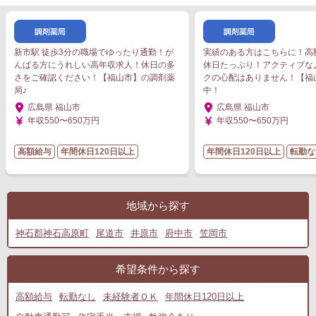
新市駅 徒歩3分の職場でゆったり通勤！が
実績のある方はこちらに！高
んばる方にうれしい高年収求人！休日の多
休日たっぷり！アクティブな
さをご確認ください！【福山市】の調剤薬
クの心配はありません！【福
局♪
中！
広島県 福山市
広島県 福山市
年収550〜650万円
年収550〜650万円
高額給与
年間休日120日以上
年間休日120日以上
転勤な
地域から探す
神石郡神石高原町
尾道市
井原市
府中市
笠岡市
希望条件から探す
高額給与
転勤なし
未経験者ＯＫ
年間休日120日以上