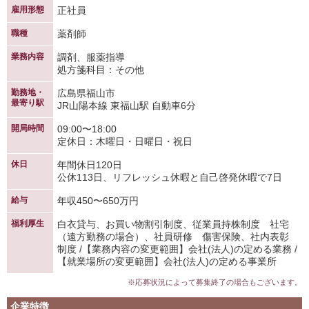
雇用形態
正社員
職種
薬剤師
業務内容
調剤、服薬指導
処方箋科目：その他
勤務地・
広島県福山市
最寄り駅
JR山陽本線 東福山駅 自動車6分
開局時間
09:00〜18:00
定休日：木曜日・日曜日・祝日
休日
年間休日120日
公休113日、リフレッシュ休暇と自己啓発休暇で7日
給与
年収450〜650万円
福利厚生
白衣貸与、お買い物割引制度、従業員持株制度 社宅
（遠方勤務の場合）、社員研修 傷害保険、社内表彰
制度 /【業務内容の変更範囲】会社(法人)の定める業務 /
【就業場所の変更範囲】会社(法人)の定める事業所
※応募状況によって募集終了の場合もございます。
企業特徴