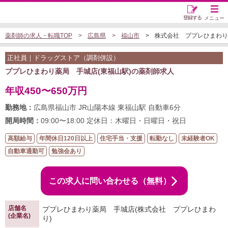
登録する
メニュー
薬剤師の求人・転職TOP
広島県
福山市
株式会社 ププレひまわりの
正社員｜ドラッグストア（調剤併設）
ププレひまわり薬局 手城店(東福山駅)の薬剤師求人
年収450〜650万円
勤務地：
広島県福山市 JR山陽本線 東福山駅 自動車6分
開局時間：
09:00〜18:00 定休日：木曜日・日曜日・祝日
高額給与
年間休日120日以上
住宅手当・支援
転勤なし
未経験者OK
自動車通勤可
勉強会あり
この求人に問い合わせる（無料）
店舗名
ププレひまわり薬局 手城店(株式会社 ププレひまわ
(企業名)
り)