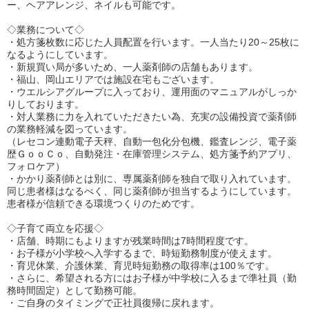
ー、ヘアアレンジ、ネイルも可能です。
◇業務について◇
・処方箋枚数に応じた人員配置を行います。一人当たり20～25枚に
なるようにしています。
・新規買い局が多いため、一人薬剤師の店舗もあります。
・福山、岡山エリアでは施設在宅もございます。
・ウエルシアグループに入っており、運用面のマニュアルがしっか
りしております。
・対人業務に力を入れていただきたい為、充実の設備投資で薬剤師
の業務軽減を図っています。
（レセコン連動電子天秤、自動一包化分包機、鑑査レンジ、電子薬
歴ＧｏｏＣｏ、自動発注・在庫管理システム、処方箋予約アプリ、
フォロケア）
・かかり薬剤師とは別に、専属薬剤師を独自で取り入れています。
同じ患者様はなるべく、同じ薬剤師が担当するようにしています。
患者様が信頼できる環境つくりのためです。
◇子育て両立を応援◇
・店舗、時期にもよりますが残業時間は7時間程度です。
・お子様が小学校へ入学するまで、時短勤務制度が使えます。
・育児休業、介護休業、育児時短勤務の取得率は100％です。
・さらに、希望される方にはお子様が中学校に入るまで準社員（勤
務時間固定）として勤務可能。
・ご自身のタイミングで正社員復帰に戻れます。