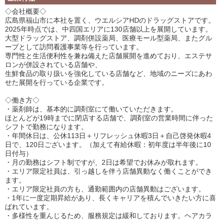
◇会社概要◇
広島県福山市に本社を置く、ウエルシアHDのドラッグストアです。
2025年時点では、中四国エリアに130店舗以上を展開しています。
大型ドラッグストア、調剤併設薬局、医療モール型薬局、またグル
ープとして訪問看護事業等を行っています。
専門性と生活便利性を兼ね備えた店舗展開を進めており、エステサ
ロンが併設されている店舗や、
生鮮食品の取り扱いを強化している店舗など、地域のニーズにあわ
せた展開を行っている企業です。
◇働き方◇
・薬剤師は、基本的に調剤室にて働いていただきます。
ほとんどが19時までに閉店する店舗で、調剤室の営業時間に伴った
シフトで勤務になります。
・年間休日は、公休113日＋リフレッシュ休暇3日＋自己啓発休暇4
日で、120日ございます。（加えて有給休暇：初年度は半年後に10
日付与）
・月の勤務はシフト制ですが、2日は希望でお休みが取れます。
・エリア限定社員は、引っ越しを伴う店舗異動なく働くことができ
ます。
・エリア限定社員の方も、通勤範囲内の店舗異動はございます。
・1年に一度定期昇給があり、長くキャリアを積んでいきたい方に喜
ばれています。
・多様性を重んじるため、服務規定は緩和しております。ヘアカラ