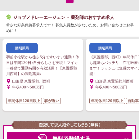
ジョブメドレーエージェント 薬剤師のおすすめ求人
希少な好条件急募求人です！ 募集人員数が少ないため、お問い合わせはお早
めに！
羽前小松駅から徒歩5分ですいすい通勤！休
《東置賜郡川西町》年間休日1
日は年間120日♪自分らしさを実現！マイカ
も趣味もバッチリ！在宅医療
ー移動で通勤時間を有効活用！【東置賜郡
ます！ラッシュは無縁のマイ
川西町】の調剤薬局♪
能！
山形県 東置賜郡川西町
山形県 東置賜郡川西町
年収400〜580万円
年収400〜580万円
年間休日120日以上
駅が近い
年間休日120日以上
自動車