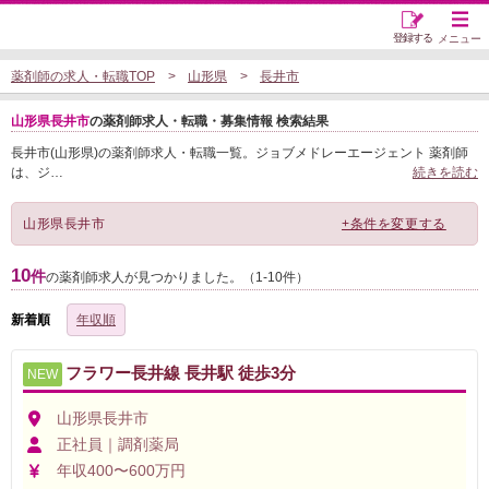
登録する
メニュー
薬剤師の求人・転職TOP
山形県
長井市
山形県長井市
の薬剤師求人・転職・募集情報 検索結果
長井市(山形県)の薬剤師求人・転職一覧。ジョブメドレーエージェント 薬剤師
は、ジ
…
続きを読む
山形県長井市
+条件を変更する
10
件
の薬剤師求人が見つかりました。（1-10件）
新着順
年収順
フラワー長井線 長井駅 徒歩3分
NEW
山形県長井市
正社員｜調剤薬局
年収400〜600万円