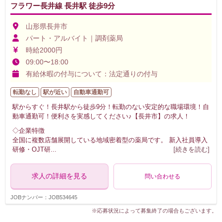
フラワー長井線 長井駅 徒歩9分
山形県長井市
パート・アルバイト｜調剤薬局
時給2000円
09:00〜18:00
有給休暇の付与について：法定通りの付与
転勤なし
駅が近い
自動車通勤可
駅からすぐ！長井駅から徒歩9分！転勤のない安定的な職場環境！自
動車通勤可！便利さを実感してください♪【長井市】の求人！
◇企業特徴
全国に複数店舗展開している地域密着型の薬局です。 新入社員導入
研修・OJT研
...
[続きを読む]
求人の詳細を見る
問い合わせる
JOBナンバー：JOB534645
※応募状況によって募集終了の場合もございます。