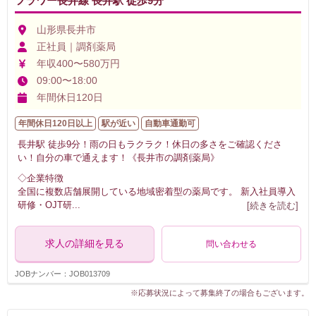
フラワー長井線 長井駅 徒歩9分
山形県長井市
正社員｜調剤薬局
年収400〜580万円
09:00〜18:00
年間休日120日
年間休日120日以上
駅が近い
自動車通勤可
長井駅 徒歩9分！雨の日もラクラク！休日の多さをご確認くださ
い！自分の車で通えます！《長井市の調剤薬局》
◇企業特徴
全国に複数店舗展開している地域密着型の薬局です。 新入社員導入
研修・OJT研
...
[続きを読む]
求人の詳細を見る
問い合わせる
JOBナンバー：JOB013709
※応募状況によって募集終了の場合もございます。