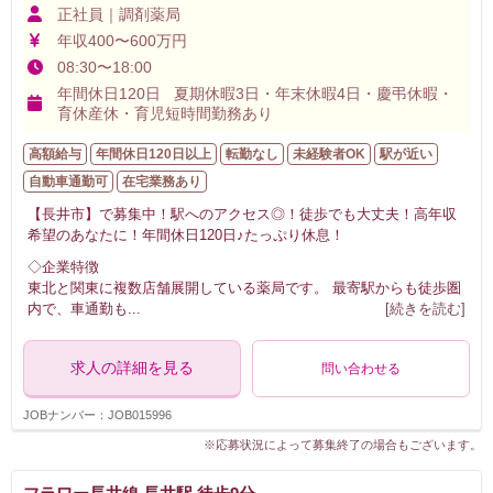
正社員｜調剤薬局
年収400〜600万円
08:30〜18:00
年間休日120日 夏期休暇3日・年末休暇4日・慶弔休暇・
育休産休・育児短時間勤務あり
高額給与
年間休日120日以上
転勤なし
未経験者OK
駅が近い
自動車通勤可
在宅業務あり
【長井市】で募集中！駅へのアクセス◎！徒歩でも大丈夫！高年収
希望のあなたに！年間休日120日♪たっぷり休息！
◇企業特徴
東北と関東に複数店舗展開している薬局です。 最寄駅からも徒歩圏
内で、車通勤も
...
[続きを読む]
求人の詳細を見る
問い合わせる
JOBナンバー：JOB015996
※応募状況によって募集終了の場合もございます。