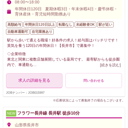
08:00〜18:00
年間休日120日 夏期休暇3日・年末休暇4日・慶弔休暇・
育休産休・育児短時間勤務あり
高額給与
年間休日120日以上
転勤なし
未経験者OK
駅が近い
自動車通勤可
在宅業務あり
駅から歩いて通える職場！好条件の求人！給与面はバッチリです！
英気を養う120日の年間休日！【長井市】で募集中！
◇企業特徴
東北と関東に複数店舗展開している薬局です。 最寄駅からも徒歩圏
内で、車通勤も
...
[続きを読む]
求人の詳細を見る
問い合わせる
JOBナンバー：JOB015997
※応募状況によって募集終了の場合もございます。
フラワー長井線 長井駅 徒歩10分
NEW
山形県長井市