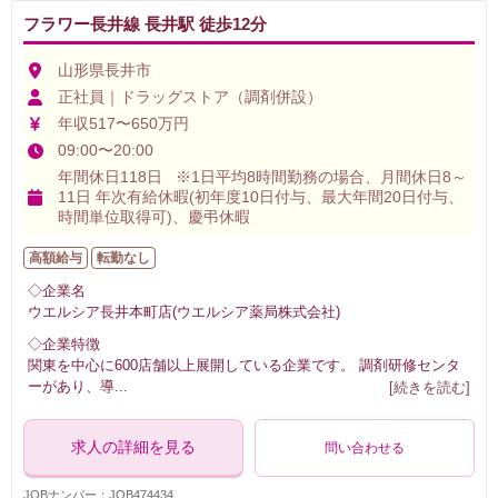
フラワー長井線 長井駅 徒歩12分
山形県長井市
正社員｜ドラッグストア（調剤併設）
年収517〜650万円
09:00〜20:00
年間休日118日 ※1日平均8時間勤務の場合、月間休日8～
11日 年次有給休暇(初年度10日付与、最大年間20日付与、
時間単位取得可)、慶弔休暇
高額給与
転勤なし
◇企業名
ウエルシア長井本町店(ウエルシア薬局株式会社)
◇企業特徴
関東を中心に600店舗以上展開している企業です。 調剤研修センタ
ーがあり、導
...
[続きを読む]
求人の詳細を見る
問い合わせる
JOBナンバー：JOB474434