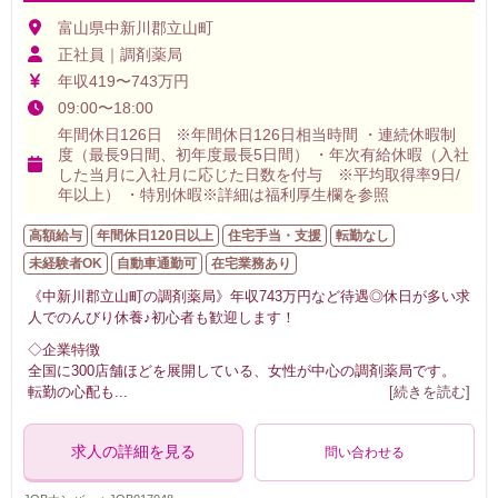
富山県中新川郡立山町
正社員｜調剤薬局
年収419〜743万円
09:00〜18:00
年間休日126日 ※年間休日126日相当時間 ・連続休暇制
度（最長9日間、初年度最長5日間） ・年次有給休暇（入社
した当月に入社月に応じた日数を付与 ※平均取得率9日/
年以上） ・特別休暇※詳細は福利厚生欄を参照
高額給与
年間休日120日以上
住宅手当・支援
転勤なし
未経験者OK
自動車通勤可
在宅業務あり
《中新川郡立山町の調剤薬局》年収743万円など待遇◎休日が多い求
人でのんびり休養♪初心者も歓迎します！
◇企業特徴
全国に300店舗ほどを展開している、女性が中心の調剤薬局です。
転勤の心配も
...
[続きを読む]
求人の詳細を見る
問い合わせる