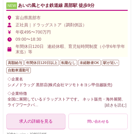
あいの風とやま鉄道線 黒部駅 徒歩9分
NEW
富山県黒部市
正社員｜ドラッグストア（調剤併設）
年収495〜700万円
09:00〜18:30
年間休日120日 連続休暇、育児短時間制度（小学6年学年
末迄）等
高額給与
年間休日120日以上
転勤なし
未経験者OK
駅が近い
自動車通勤可
◇企業名
シメノドラッグ 黒部店(株式会社マツモトキヨシ甲信越販売)
◇企業特徴
全国に展開しているドラッグストアです。 ネット販売・海外展開、
ライフワークバ
...
[続きを読む]
求人の詳細を見る
問い合わせる
JOBナンバー：JOB027495