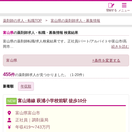
登録する
メニュー
薬剤師の求人・転職TOP
富山県の薬剤師求人・募集情報
富山県
の薬剤師求人・転職・募集情報 検索結果
富山県の薬剤師転職/求人検索結果です。正社員/パート/アルバイトや富山市/高
岡市
…
続きを読む
富山県
+条件を変更する
455
件
の薬剤師求人が見つかりました。（1-20件）
新着順
年収順
富山港線 萩浦小学校前駅 徒歩10分
NEW
富山県富山市
正社員｜調剤薬局
年収419〜743万円