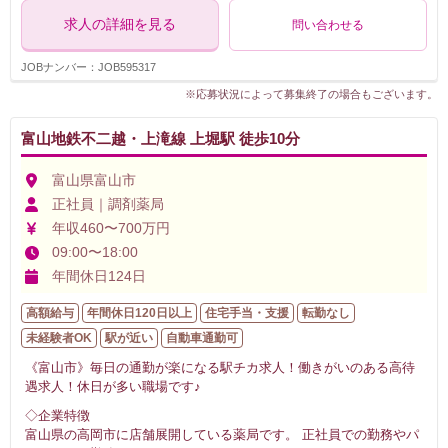
求人の詳細を見る
問い合わせる
JOBナンバー：JOB595317
※応募状況によって募集終了の場合もございます。
富山地鉄不二越・上滝線 上堀駅 徒歩10分
富山県富山市
正社員｜調剤薬局
年収460〜700万円
09:00〜18:00
年間休日124日
高額給与
年間休日120日以上
住宅手当・支援
転勤なし
未経験者OK
駅が近い
自動車通勤可
《富山市》毎日の通勤が楽になる駅チカ求人！働きがいのある高待
遇求人！休日が多い職場です♪
◇企業特徴
富山県の高岡市に店舗展開している薬局です。 正社員での勤務やパ