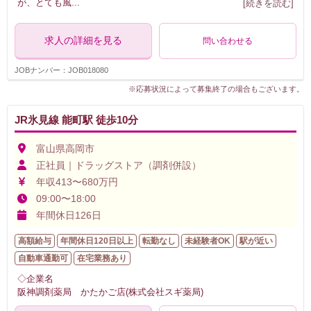
が、とても風
...
[続きを読む]
求人の詳細を見る
問い合わせる
JOBナンバー：JOB018080
※応募状況によって募集終了の場合もございます。
JR氷見線 能町駅 徒歩10分
富山県高岡市
正社員｜ドラッグストア（調剤併設）
年収413〜680万円
09:00〜18:00
年間休日126日
高額給与
年間休日120日以上
転勤なし
未経験者OK
駅が近い
自動車通勤可
在宅業務あり
◇企業名
阪神調剤薬局 かたかご店(株式会社スギ薬局)