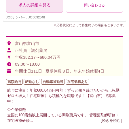
求人の詳細を見る
問い合わせる
JOBナンバー：JOB592348
※応募状況によって募集終了の場合もございます。
富山県富山市
正社員｜調剤薬局
年収382.17〜680.04万円
09:00〜18:00
年間休日111日 夏期休暇３日、年末年始休暇4日
高額給与
転勤なし
自動車通勤可
在宅業務あり
給与に注目！年収680.04万円可能！ずっと働き続けたいから…転勤
ゼロの求人！在宅医療にも積極的な職場です！【富山市】で募集
中！
◇企業特徴
全国に100店舗以上展開している調剤薬局です。 管理薬剤師研修・
在宅医療研修
...
[続きを読む]