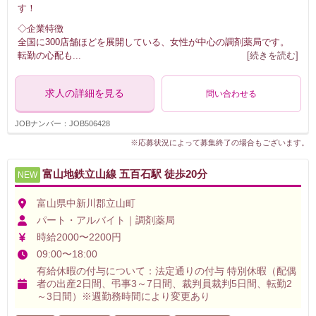
す！
◇企業特徴
全国に300店舗ほどを展開している、女性が中心の調剤薬局です。
転勤の心配も
...
[続きを読む]
求人の詳細を見る
問い合わせる
JOBナンバー：JOB506428
※応募状況によって募集終了の場合もございます。
富山地鉄立山線 五百石駅 徒歩20分
NEW
富山県中新川郡立山町
パート・アルバイト｜調剤薬局
時給2000〜2200円
09:00〜18:00
有給休暇の付与について：法定通りの付与 特別休暇（配偶
者の出産2日間、弔事3～7日間、裁判員裁判5日間、転勤2
～3日間）※週勤務時間により変更あり