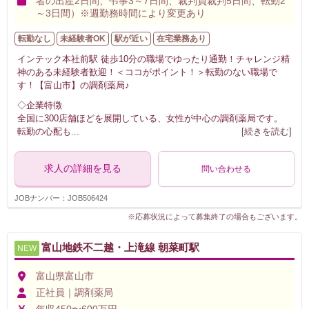
者の出産2日間、弔事3～7日間、裁判員裁判5日間、転勤2
～3日間）※週勤務時間により変更あり
転勤なし
未経験者OK
駅が近い
在宅業務あり
インテック本社前駅 徒歩10分の職場でゆったり通勤！チャレンジ精
神のある未経験者歓迎！＜ココがポイント！＞転勤のない職場で
す！【富山市】の調剤薬局♪
◇企業特徴
全国に300店舗ほどを展開している、女性が中心の調剤薬局です。
転勤の心配も
...
[続きを読む]
求人の詳細を見る
問い合わせる
JOBナンバー：JOB506424
※応募状況によって募集終了の場合もございます。
富山地鉄不二越・上滝線 朝菜町駅
NEW
富山県富山市
正社員｜調剤薬局