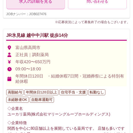
求人の詳細を見る
問い合わせる
JOBナンバー：JOB027476
※応募状況によって募集終了の場合もございます。
JR氷見線 越中中川駅 徒歩14分
富山県高岡市
正社員｜調剤薬局
年収420〜650万円
09:00〜18:00
年間休日120日 ・結婚休暇7日間・冠婚葬祭による特別有
給休暇
高額給与
年間休日120日以上
住宅手当・支援
転勤なし
未経験者OK
自動車通勤可
◇企業名
ユーカリ薬局(株式会社マリーングループホールディングス)
◇企業特徴
関西を中心に80店舗以上を展開している薬局です。 店舗も多いです