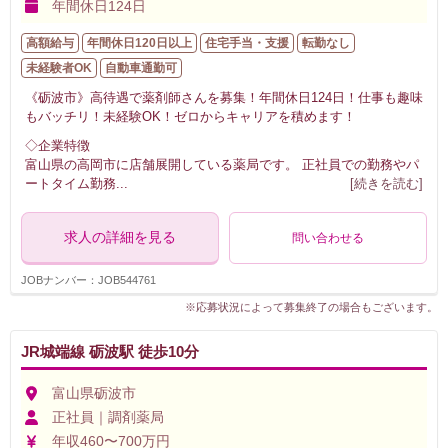
年間休日124日
高額給与
年間休日120日以上
住宅手当・支援
転勤なし
未経験者OK
自動車通勤可
《砺波市》高待遇で薬剤師さんを募集！年間休日124日！仕事も趣味
もバッチリ！未経験OK！ゼロからキャリアを積めます！
◇企業特徴
富山県の高岡市に店舗展開している薬局です。 正社員での勤務やパ
ートタイム勤務
...
[続きを読む]
求人の詳細を見る
問い合わせる
JOBナンバー：JOB544761
※応募状況によって募集終了の場合もございます。
JR城端線 砺波駅 徒歩10分
富山県砺波市
正社員｜調剤薬局
年収460〜700万円