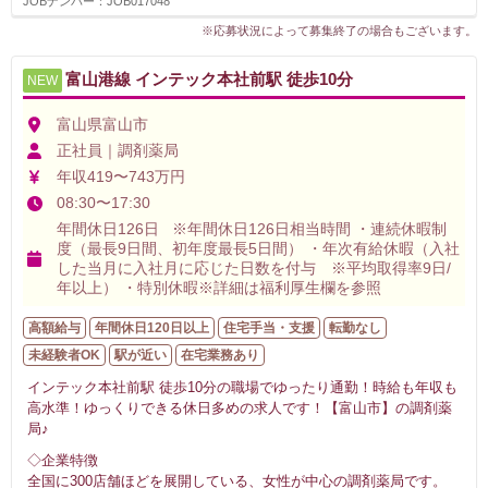
JOBナンバー：JOB017048
※応募状況によって募集終了の場合もございます。
富山港線 インテック本社前駅 徒歩10分
NEW
富山県富山市
正社員｜調剤薬局
年収419〜743万円
08:30〜17:30
年間休日126日 ※年間休日126日相当時間 ・連続休暇制
度（最長9日間、初年度最長5日間） ・年次有給休暇（入社
した当月に入社月に応じた日数を付与 ※平均取得率9日/
年以上） ・特別休暇※詳細は福利厚生欄を参照
高額給与
年間休日120日以上
住宅手当・支援
転勤なし
未経験者OK
駅が近い
在宅業務あり
インテック本社前駅 徒歩10分の職場でゆったり通勤！時給も年収も
高水準！ゆっくりできる休日多めの求人です！【富山市】の調剤薬
局♪
◇企業特徴
全国に300店舗ほどを展開している、女性が中心の調剤薬局です。