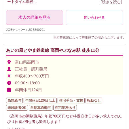
ートタイム勤務
...
[続きを読む]
求人の詳細を見る
問い合わせる
JOBナンバー：JOB590791
※応募状況によって募集終了の場合もございます。
あいの風とやま鉄道線 高岡やぶなみ駅 徒歩11分
富山県高岡市
正社員｜調剤薬局
年収460〜700万円
09:00〜18:00
年間休日124日
高額給与
年間休日120日以上
住宅手当・支援
転勤なし
未経験者OK
自動車通勤可
在宅業務あり
《高岡市の調剤薬局》年収700万円など待遇◎休日が多い求人でのん
びり休養♪初心者も歓迎します！