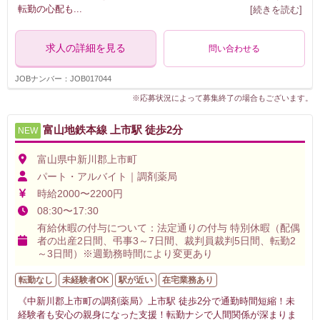
転勤の心配も
...
[続きを読む]
求人の詳細を見る
問い合わせる
JOBナンバー：JOB017044
※応募状況によって募集終了の場合もございます。
富山地鉄本線 上市駅 徒歩2分
NEW
富山県中新川郡上市町
パート・アルバイト｜調剤薬局
時給2000〜2200円
08:30〜17:30
有給休暇の付与について：法定通りの付与 特別休暇（配偶
者の出産2日間、弔事3～7日間、裁判員裁判5日間、転勤2
～3日間）※週勤務時間により変更あり
転勤なし
未経験者OK
駅が近い
在宅業務あり
《中新川郡上市町の調剤薬局》上市駅 徒歩2分で通勤時間短縮！未
経験者も安心の親身になった支援！転勤ナシで人間関係が深まりま