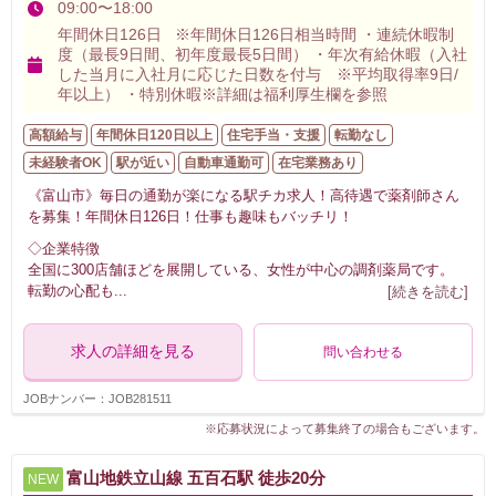
09:00〜18:00
年間休日126日 ※年間休日126日相当時間 ・連続休暇制
度（最長9日間、初年度最長5日間） ・年次有給休暇（入社
した当月に入社月に応じた日数を付与 ※平均取得率9日/
年以上） ・特別休暇※詳細は福利厚生欄を参照
高額給与
年間休日120日以上
住宅手当・支援
転勤なし
未経験者OK
駅が近い
自動車通勤可
在宅業務あり
《富山市》毎日の通勤が楽になる駅チカ求人！高待遇で薬剤師さん
を募集！年間休日126日！仕事も趣味もバッチリ！
◇企業特徴
全国に300店舗ほどを展開している、女性が中心の調剤薬局です。
転勤の心配も
...
[続きを読む]
求人の詳細を見る
問い合わせる
JOBナンバー：JOB281511
※応募状況によって募集終了の場合もございます。
富山地鉄立山線 五百石駅 徒歩20分
NEW