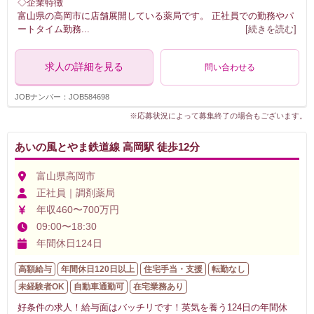
◇企業特徴
富山県の高岡市に店舗展開している薬局です。 正社員での勤務やパ
ートタイム勤務
...
[続きを読む]
求人の詳細を見る
問い合わせる
JOBナンバー：JOB584698
※応募状況によって募集終了の場合もございます。
あいの風とやま鉄道線 高岡駅 徒歩12分
富山県高岡市
正社員｜調剤薬局
年収460〜700万円
09:00〜18:30
年間休日124日
高額給与
年間休日120日以上
住宅手当・支援
転勤なし
未経験者OK
自動車通勤可
在宅業務あり
好条件の求人！給与面はバッチリです！英気を養う124日の年間休