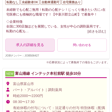
転勤なし
未経験者OK
自動車通勤可
在宅業務あり
未経験でも心配ご無用！転勤の心配ナシ！じっくり働きたい方に♪在
宅医療にも積極的な職場です！【中新川郡立山町】で募集中！
◇企業特徴
全国に300店舗ほどを展開している、女性が中心の調剤薬局です。
転勤の心配も
...
[続きを読む]
求人の詳細を見る
問い合わせる
JOBナンバー：JOB506427
※応募状況によって募集終了の場合もございます。
富山港線 インテック本社前駅 徒歩10分
NEW
富山県富山市
パート・アルバイト｜調剤薬局
時給2000〜2200円
08:30〜17:30
有給休暇の付与について：法定通りの付与 特別休暇（配偶