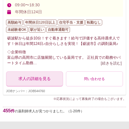
09:00〜18:30
年間休日124日
高額給与
年間休日120日以上
住宅手当・支援
転勤なし
未経験者OK
駅が近い
自動車通勤可
砺波駅から徒歩10分！すぐ着きます！給与で評価する高待遇求人で
す！休日は年間124日♪自分らしさを実現！【砺波市】の調剤薬局♪
◇企業特徴
富山県の高岡市に店舗展開している薬局です。 正社員での勤務やパ
ートタイム勤務
...
[続きを読む]
求人の詳細を見る
問い合わせる
JOBナンバー：JOB544760
※応募状況によって募集終了の場合もございます。
455
件
の薬剤師求人が見つかりました。（1-20件）