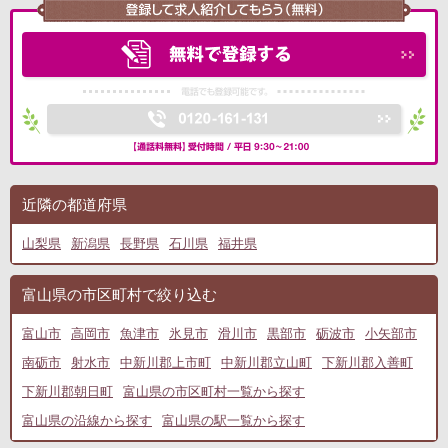
近隣の都道府県
山梨県
新潟県
長野県
石川県
福井県
富山県の市区町村で絞り込む
富山市
高岡市
魚津市
氷見市
滑川市
黒部市
砺波市
小矢部市
南砺市
射水市
中新川郡上市町
中新川郡立山町
下新川郡入善町
下新川郡朝日町
富山県の市区町村一覧から探す
富山県の沿線から探す
富山県の駅一覧から探す