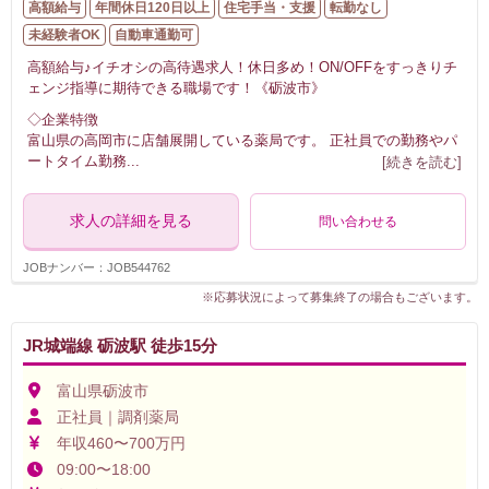
高額給与
年間休日120日以上
住宅手当・支援
転勤なし
未経験者OK
自動車通勤可
高額給与♪イチオシの高待遇求人！休日多め！ON/OFFをすっきりチ
ェンジ指導に期待できる職場です！《砺波市》
◇企業特徴
富山県の高岡市に店舗展開している薬局です。 正社員での勤務やパ
ートタイム勤務
...
[続きを読む]
求人の詳細を見る
問い合わせる
JOBナンバー：JOB544762
※応募状況によって募集終了の場合もございます。
JR城端線 砺波駅 徒歩15分
富山県砺波市
正社員｜調剤薬局
年収460〜700万円
09:00〜18:00