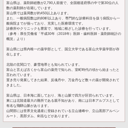
富山県は、薬剤師総数が2,790人前後で、全国都道府県の中で第30位の人
数の薬剤師が在籍しています。
富山県では薬局数が約450以上あります。
また、一般病院数は約80軒以上あり、専門的な診療科目を扱う病院から一
般病院までが揃っており、充実した医療環境です。
診療所やクリニックも豊富で、地域に根ざした診療を行っています。
（参考：厚生労働省「平成30年（2018年）医師・歯科医師・薬剤師統計の
概況」より）
富山県には県内唯一の薬学部として、国立大学である富山大学薬学部が存
在します。
北陸の玄関口で、豪雪地帯とも知られています。
富山と言えば古くから富山の薬売で知られ、室町時代の頃から始まったと
言われています。
置き売り発展してきた結果、反魂丹や、万金丹など数々の薬が開発されて
きました。
富山県は、日本海に面しており、海と山脈で四方が区切られています。
東には北陸道最大の難所である親不知があり、南には日本アルプスとして
有名な飛騨山脈があります。
山間部には世界文化遺産に登録されている立山連峰や、立山黒部アルペン
ルート、黒部ダム、剣岳などがあります。