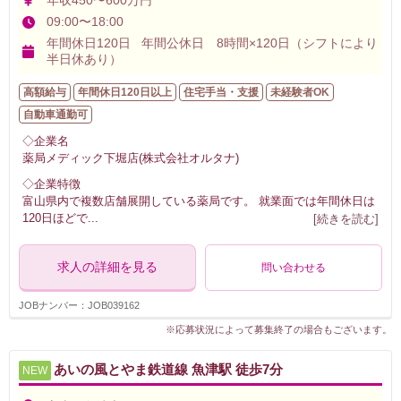
年収450〜600万円
09:00〜18:00
年間休日120日 年間公休日 8時間×120日（シフトにより
半日休あり）
高額給与
年間休日120日以上
住宅手当・支援
未経験者OK
自動車通勤可
◇企業名
薬局メディック下堀店(株式会社オルタナ)
◇企業特徴
富山県内で複数店舗展開している薬局です。 就業面では年間休日は
120日ほどで
...
[続きを読む]
求人の詳細を見る
問い合わせる
JOBナンバー：JOB039162
※応募状況によって募集終了の場合もございます。
あいの風とやま鉄道線 魚津駅 徒歩7分
NEW