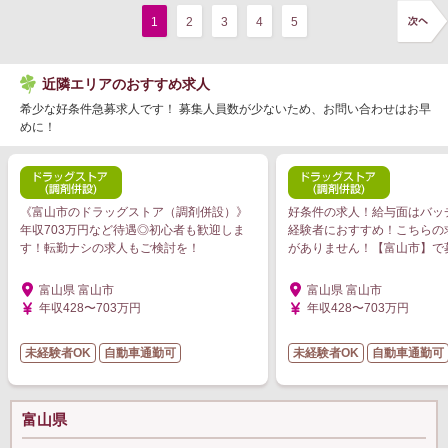
1
2
3
4
5
近隣エリアのおすすめ求人
希少な好条件急募求人です！ 募集人員数が少ないため、お問い合わせはお早
めに！
《富山市のドラッグストア（調剤併設）》
好条件の求人！給与面はバッ
年収703万円など待遇◎初心者も歓迎しま
経験者におすすめ！こちらの
す！転勤ナシの求人もご検討を！
がありません！【富山市】で
富山県 富山市
富山県 富山市
年収428〜703万円
年収428〜703万円
未経験者OK
自動車通勤可
未経験者OK
自動車通勤可
富山県