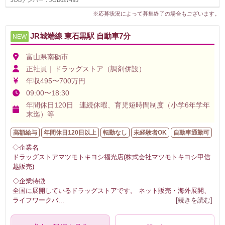
※応募状況によって募集終了の場合もございます。
JR城端線 東石黒駅 自動車7分
NEW
富山県南砺市
正社員｜ドラッグストア（調剤併設）
年収495〜700万円
09:00〜18:30
年間休日120日 連続休暇、育児短時間制度（小学6年学年
末迄）等
高額給与
年間休日120日以上
転勤なし
未経験者OK
自動車通勤可
◇企業名
ドラッグストアマツモトキヨシ福光店(株式会社マツモトキヨシ甲信
越販売)
◇企業特徴
全国に展開しているドラッグストアです。 ネット販売・海外展開、
ライフワークバ
...
[続きを読む]