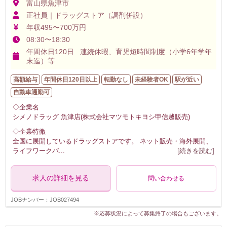
富山県魚津市
正社員｜ドラッグストア（調剤併設）
年収495〜700万円
08:30〜18:30
年間休日120日 連続休暇、育児短時間制度（小学6年学年
末迄）等
高額給与
年間休日120日以上
転勤なし
未経験者OK
駅が近い
自動車通勤可
◇企業名
シメノドラッグ 魚津店(株式会社マツモトキヨシ甲信越販売)
◇企業特徴
全国に展開しているドラッグストアです。 ネット販売・海外展開、
ライフワークバ
...
[続きを読む]
求人の詳細を見る
問い合わせる
JOBナンバー：JOB027494
※応募状況によって募集終了の場合もございます。