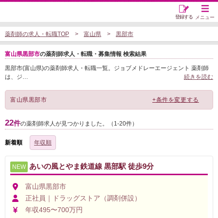
登録する
メニュー
薬剤師の求人・転職TOP
富山県
黒部市
富山県黒部市
の薬剤師求人・転職・募集情報 検索結果
黒部市(富山県)の薬剤師求人・転職一覧。ジョブメドレーエージェント 薬剤師
は、ジ
…
続きを読む
富山県黒部市
+条件を変更する
22
件
の薬剤師求人が見つかりました。（1-20件）
新着順
年収順
あいの風とやま鉄道線 黒部駅 徒歩9分
NEW
富山県黒部市
正社員｜ドラッグストア（調剤併設）
年収495〜700万円