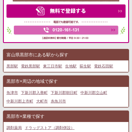
富山県黒部市にある駅から探す
黒部駅
電鉄黒部駅
東三日市駅
生地駅
荻生駅
電鉄石田駅
黒部市×周辺の地域で探す
魚津市
下新川郡入善町
下新川郡朝日町
中新川郡立山町
中新川郡上市町
大町市
糸魚川市
黒部市×業種で探す
調剤薬局
ドラッグストア（調剤併設）