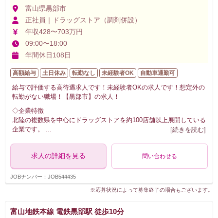
富山県黒部市
正社員｜ドラッグストア（調剤併設）
年収428〜703万円
09:00〜18:00
年間休日108日
高額給与
土日休み
転勤なし
未経験者OK
自動車通勤可
給与で評価する高待遇求人です！未経験者OKの求人です！想定外の
転勤がない職場！【黒部市】の求人！
◇企業特徴
北陸の複数県を中心にドラッグストアを約100店舗以上展開している
企業です。
...
[続きを読む]
求人の詳細を見る
問い合わせる
JOBナンバー：JOB544435
※応募状況によって募集終了の場合もございます。
富山地鉄本線 電鉄黒部駅 徒歩10分