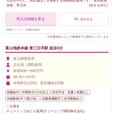
北陸を中心に、50店舗ほどを展開する保険調剤薬局です。 産前産後
休暇、育児休
...
[続きを読む]
求人の詳細を見る
問い合わせる
JOBナンバー：JOB515467
※応募状況によって募集終了の場合もございます。
富山地鉄本線 東三日市駅 徒歩5分
富山県黒部市
正社員｜調剤薬局
年収500〜600万円
08:30〜18:00
年間休日120日 変則週休2日制
高額給与
年間休日120日以上
住宅手当・支援
転勤なし
未経験者OK
駅が近い
自動車通勤可
在宅業務あり
◇企業名
チューリップみどり薬局(チューリップ調剤株式会社)