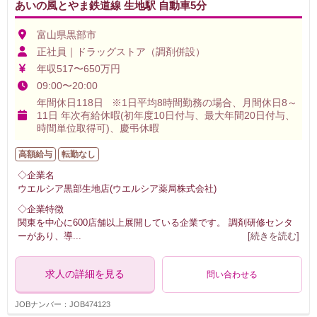
あいの風とやま鉄道線 生地駅 自動車5分
富山県黒部市
正社員｜ドラッグストア（調剤併設）
年収517〜650万円
09:00〜20:00
年間休日118日 ※1日平均8時間勤務の場合、月間休日8～
11日 年次有給休暇(初年度10日付与、最大年間20日付与、
時間単位取得可)、慶弔休暇
高額給与
転勤なし
◇企業名
ウエルシア黒部生地店(ウエルシア薬局株式会社)
◇企業特徴
関東を中心に600店舗以上展開している企業です。 調剤研修センタ
ーがあり、導
...
[続きを読む]
求人の詳細を見る
問い合わせる
JOBナンバー：JOB474123