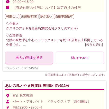
09:00〜18:00
【有給休暇の付与について】法定通りの付与
転勤なし
未経験者OK
駅が近い
自動車通勤可
◇企業名
クスリのアオキ堀高薬局(株式会社クスリのアオキ)
◇企業特徴
北陸の複数県を中心にドラッグストアを約100店舗以上展開している
企業です。
...
[続きを読む]
求人の詳細を見る
問い合わせる
JOBナンバー：JOB515956
※応募状況によって募集終了の場合もございます。
あいの風とやま鉄道線 黒部駅 徒歩11分
富山県黒部市
パート・アルバイト｜ドラッグストア（調剤併設）
時給2200〜2700円