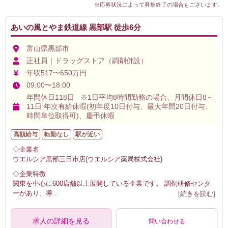
※応募状況によって募集終了の場合もございます。
あいの風とやま鉄道線 黒部駅 徒歩6分
富山県黒部市
正社員｜ドラッグストア（調剤併設）
年収517〜650万円
09:00〜18:00
年間休日118日 ※1日平均8時間勤務の場合、月間休日8～
11日 年次有給休暇(初年度10日付与、最大年間20日付与、
時間単位取得可)、慶弔休暇
高額給与
転勤なし
駅が近い
◇企業名
ウエルシア黒部三日市店(ウエルシア薬局株式会社)
◇企業特徴
関東を中心に600店舗以上展開している企業です。 調剤研修センタ
ーがあり、導
...
[続きを読む]
求人の詳細を見る
問い合わせる