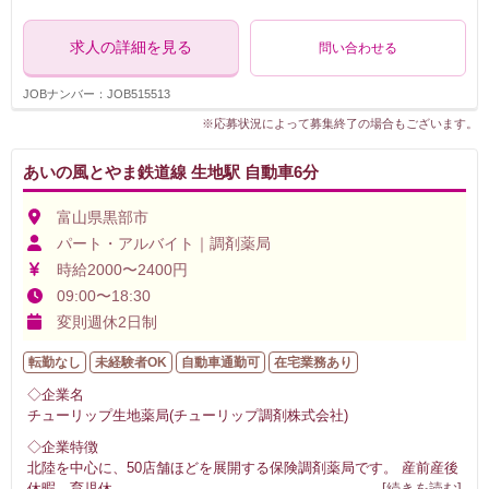
求人の詳細を見る
問い合わせる
JOBナンバー：JOB515513
※応募状況によって募集終了の場合もございます。
あいの風とやま鉄道線 生地駅 自動車6分
富山県黒部市
パート・アルバイト｜調剤薬局
時給2000〜2400円
09:00〜18:30
変則週休2日制
転勤なし
未経験者OK
自動車通勤可
在宅業務あり
◇企業名
チューリップ生地薬局(チューリップ調剤株式会社)
◇企業特徴
北陸を中心に、50店舗ほどを展開する保険調剤薬局です。 産前産後
休暇、育児休
...
[続きを読む]