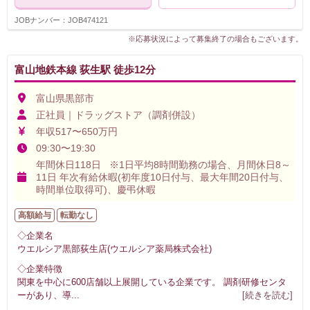
JOBナンバー：JOB474121
※応募状況によって募集終了の場合もございます。
富山地鉄本線 荻生駅 徒歩12分
富山県黒部市
正社員｜ドラッグストア（調剤併設）
年収517〜650万円
09:30〜19:30
年間休日118日 ※1日平均8時間勤務の場合、月間休日8～
11日 年次有給休暇(初年度10日付与、最大年間20日付与、
時間単位取得可)、慶弔休暇
高額給与
転勤なし
◇企業名
ウエルシア黒部荻生店(ウエルシア薬局株式会社)
◇企業特徴
関東を中心に600店舗以上展開している企業です。 調剤研修センタ
ーがあり、導
...
[続きを読む]