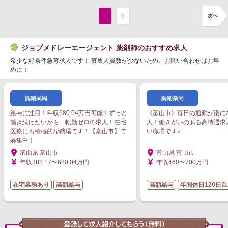
1
2
ジョブメドレーエージェント 薬剤師のおすすめ求人
希少な好条件急募求人です！ 募集人員数が少ないため、お問い合わせはお早
めに！
給与に注目！年収680.04万円可能！ずっと
《富山市》毎日の通勤が楽に
働き続けたいから…転勤ゼロの求人！在宅
人！働きがいのある高待遇求
医療にも積極的な職場です！【富山市】で
い職場です♪
募集中！
富山県 富山市
富山県 富山市
年収382.17〜680.04万円
年収460〜700万円
在宅業務あり
高額給与
高額給与
年間休日120日