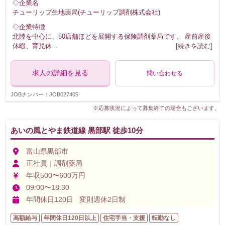
◇企業名
チューリップ生地薬局(チューリップ調剤株式会社)
◇企業特徴
北陸を中心に、50店舗ほどを展開する保険調剤薬局です。 産前産後
休暇、育児休
...
[続きを読む]
求人の詳細を見る
問い合わせる
JOBナンバー：JOB027405
※応募状況によって募集終了の場合もございます。
あいの風とやま鉄道線 黒部駅 徒歩10分
富山県黒部市
正社員｜調剤薬局
年収500〜600万円
09:00〜18:30
年間休日120日 変則週休2日制
高額給与
年間休日120日以上
住宅手当・支援
転勤なし