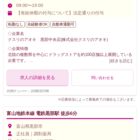
09:00〜19:00
【有給休暇の付与について】法定通りの付与
転勤なし
未経験者OK
自動車通勤可
◇企業名
クスリのアオキ 黒部中央店(株式会社クスリのアオキ)
◇企業特徴
北陸の複数県を中心にドラッグストアを約100店舗以上展開している
企業です。
...
[続きを読む]
求人の詳細を見る
問い合わせる
JOBナンバー：JOB515798
※応募状況によって募集終了の場合もございます。
富山地鉄本線 電鉄黒部駅 徒歩6分
富山県黒部市
正社員｜調剤薬局