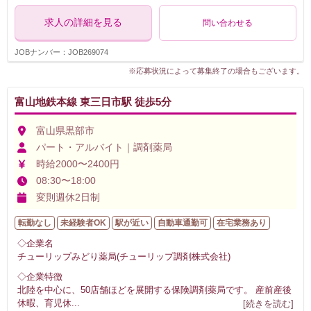
求人の詳細を見る
問い合わせる
JOBナンバー：JOB269074
※応募状況によって募集終了の場合もございます。
富山地鉄本線 東三日市駅 徒歩5分
富山県黒部市
パート・アルバイト｜調剤薬局
時給2000〜2400円
08:30〜18:00
変則週休2日制
転勤なし
未経験者OK
駅が近い
自動車通勤可
在宅業務あり
◇企業名
チューリップみどり薬局(チューリップ調剤株式会社)
◇企業特徴
北陸を中心に、50店舗ほどを展開する保険調剤薬局です。 産前産後
休暇、育児休
...
[続きを読む]