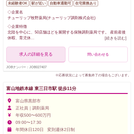
未経験者OK
駅が近い
自動車通勤可
在宅業務あり
◇企業名
チューリップ牧野薬局(チューリップ調剤株式会社)
◇企業特徴
北陸を中心に、50店舗ほどを展開する保険調剤薬局です。 産前産後
休暇、育児休
...
[続きを読む]
求人の詳細を見る
問い合わせる
JOBナンバー：JOB027407
※応募状況によって募集終了の場合もございます。
富山地鉄本線 東三日市駅 徒歩11分
富山県黒部市
正社員｜調剤薬局
年収500〜600万円
09:00〜17:30
年間休日120日 変則週休2日制