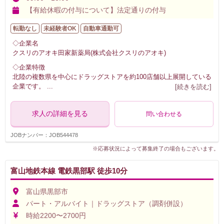
【有給休暇の付与について】法定通りの付与
転勤なし
未経験者OK
自動車通勤可
◇企業名
クスリのアオキ田家新薬局(株式会社クスリのアオキ)
◇企業特徴
北陸の複数県を中心にドラッグストアを約100店舗以上展開している
企業です。
...
[続きを読む]
求人の詳細を見る
問い合わせる
JOBナンバー：JOB544478
※応募状況によって募集終了の場合もございます。
富山地鉄本線 電鉄黒部駅 徒歩10分
富山県黒部市
パート・アルバイト｜ドラッグストア（調剤併設）
時給2200〜2700円