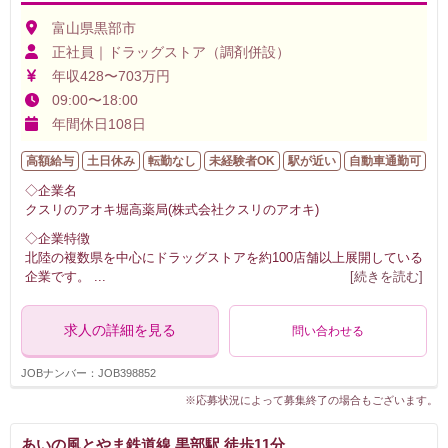
富山県黒部市
正社員｜ドラッグストア（調剤併設）
年収428〜703万円
09:00〜18:00
年間休日108日
高額給与
土日休み
転勤なし
未経験者OK
駅が近い
自動車通勤可
◇企業名
クスリのアオキ堀高薬局(株式会社クスリのアオキ)
◇企業特徴
北陸の複数県を中心にドラッグストアを約100店舗以上展開している
企業です。
...
[続きを読む]
求人の詳細を見る
問い合わせる
JOBナンバー：JOB398852
※応募状況によって募集終了の場合もございます。
あいの風とやま鉄道線 黒部駅 徒歩11分