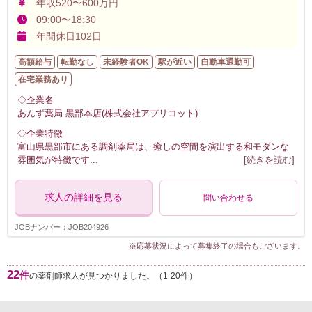
年収520〜600万円
09:00〜18:30
年間休日102日
高額給与
転勤なし
未経験者OK
駅が近い
自動車通勤可
在宅業務あり
◇企業名
あんず薬局 黒部本店(株式会社アプリコット)
◇企業特徴
富山県黒部市にある調剤薬局は、癒しの空間を演出する和モダンな
雰囲気が特徴です
...
[続きを読む]
求人の詳細を見る
問い合わせる
JOBナンバー：JOB204926
※応募状況によって募集終了の場合もございます。
22
件
の薬剤師求人が見つかりました。（1-20件）