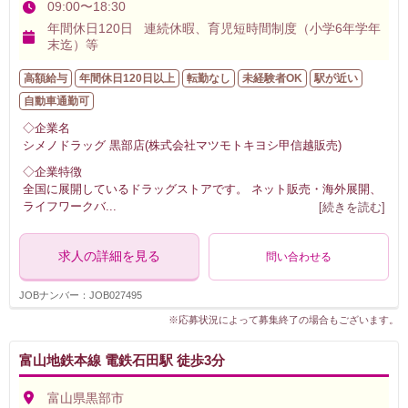
09:00〜18:30
年間休日120日 連続休暇、育児短時間制度（小学6年学年
末迄）等
高額給与
年間休日120日以上
転勤なし
未経験者OK
駅が近い
自動車通勤可
◇企業名
シメノドラッグ 黒部店(株式会社マツモトキヨシ甲信越販売)
◇企業特徴
全国に展開しているドラッグストアです。 ネット販売・海外展開、
ライフワークバ
...
[続きを読む]
求人の詳細を見る
問い合わせる
JOBナンバー：JOB027495
※応募状況によって募集終了の場合もございます。
富山地鉄本線 電鉄石田駅 徒歩3分
富山県黒部市