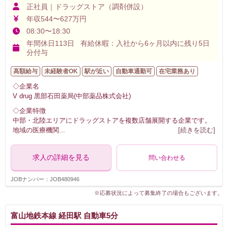
正社員｜ドラッグストア（調剤併設）
年収544〜627万円
08:30〜18:30
年間休日113日 有給休暇：入社から6ヶ月以内に残り5日
分付与
高額給与
未経験者OK
駅が近い
自動車通勤可
在宅業務あり
◇企業名
V drug 黒部石田薬局(中部薬品株式会社)
◇企業特徴
中部・北陸エリアにドラッグストアを複数店舗展開する企業です。
地域の医療機関
...
[続きを読む]
求人の詳細を見る
問い合わせる
JOBナンバー：JOB480946
※応募状況によって募集終了の場合もございます。
富山地鉄本線 経田駅 自動車5分