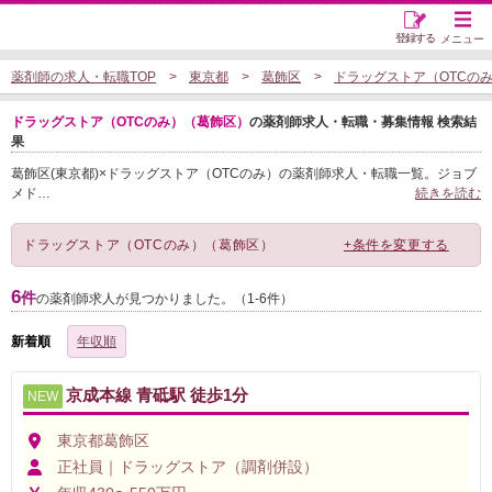
登録する
メニュー
薬剤師の求人・転職TOP
東京都
葛飾区
ドラッグストア（OTCの
ドラッグストア（OTCのみ）（葛飾区）
の薬剤師求人・転職・募集情報 検索結
果
葛飾区(東京都)×ドラッグストア（OTCのみ）の薬剤師求人・転職一覧。ジョブ
メド
…
続きを読む
ドラッグストア（OTCのみ）（葛飾区）
+条件を変更する
6
件
の薬剤師求人が見つかりました。（1-6件）
新着順
年収順
京成本線 青砥駅 徒歩1分
NEW
東京都葛飾区
正社員｜ドラッグストア（調剤併設）