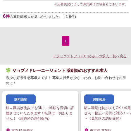
※応募状況によって募集終了の場合もございます。
6
件
の薬剤師求人が見つかりました。（1-6件）
1
ドラッグストア（OTCのみ）の求人一覧へ戻る
ジョブメドレーエージェント 薬剤師のおすすめ求人
希少な好条件急募求人です！ 募集人員数が少ないため、お問い合わせはお早
めに！
駅→職場は徒歩でもOK！ご経験を適切に評
駅→職場は徒歩でもOK！転
価させていただきます！転勤は一切ありま
せん！幅広い分野に対応！＜
せん！《葛飾区の調剤薬局》
＞《葛飾区の調剤薬局》
東京都 葛飾区
東京都 葛飾区