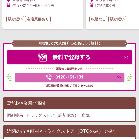
年収382.17〜680.04万円
時給2000円
駅が近い
在宅業務あり
転勤なし
駅が近い
葛飾区×業種で探す
調剤薬局
ドラッグストア（調剤併設）
病院
近隣の市区町村×ドラッグストア（OTCのみ）で探す