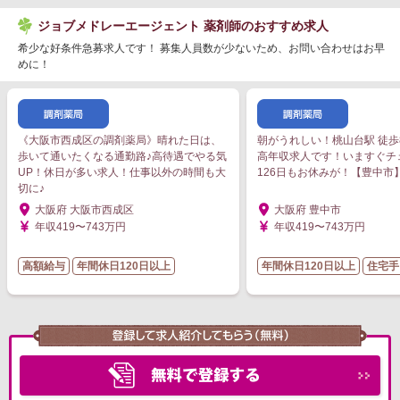
ジョブメドレーエージェント 薬剤師のおすすめ求人
希少な好条件急募求人です！ 募集人員数が少ないため、お問い合わせはお早
めに！
《大阪市西成区の調剤薬局》晴れた日は、
朝がうれしい！桃山台駅 徒歩
歩いて通いたくなる通勤路♪高待遇でやる気
高年収求人です！いますぐチ
UP！休日が多い求人！仕事以外の時間も大
126日もお休みが！【豊中市
切に♪
大阪府 大阪市西成区
大阪府 豊中市
年収419〜743万円
年収419〜743万円
高額給与
年間休日120日以上
年間休日120日以上
住宅手