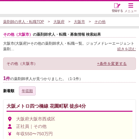
登録する
メニュー
薬剤師の求人・転職TOP
大阪府
大阪市
その他
その他（大阪市）
の薬剤師求人・転職・募集情報 検索結果
大阪市(大阪府)×その他の薬剤師求人・転職一覧。ジョブメドレーエージェント
薬剤
…
続きを読む
その他（大阪市）
+条件を変更する
1
件
の薬剤師求人が見つかりました。（1-1件）
新着順
年収順
大阪メトロ四つ橋線 花園町駅 徒歩4分
大阪府大阪市西成区
正社員｜その他
年収550〜750万円