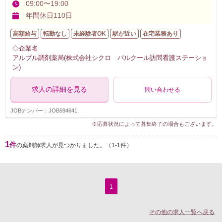
09:00〜19:00
年間休日110日
高額給与
転勤なし
未経験者OK
駅が近い
在宅業務あり
◇企業名
アルブル調剤薬局(株式会社シクロ パルクール訪問看護ステーショ
ン)
求人の詳細を見る
問い合わせる
JOBナンバー：JOB594641
※応募状況によって募集終了の場合もございます。
1
件
の薬剤師求人が見つかりました。（1-1件）
1
その他の求人一覧へ戻る