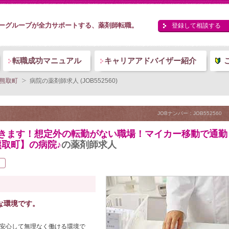
ーグループが全力サポートする、薬剤師転職。
登録して相談する
転職成功マニュアル
キャリアアドバイザー紹介
熊取町
病院の薬剤師求人 (JOB552560)
JOBナンバー：JOB552560
着きます！想定外の転勤がない職場！マイカー移動で通勤
取町】の病院♪
の薬剤師求人
な環境です。
で安心して無理なく働ける環境で