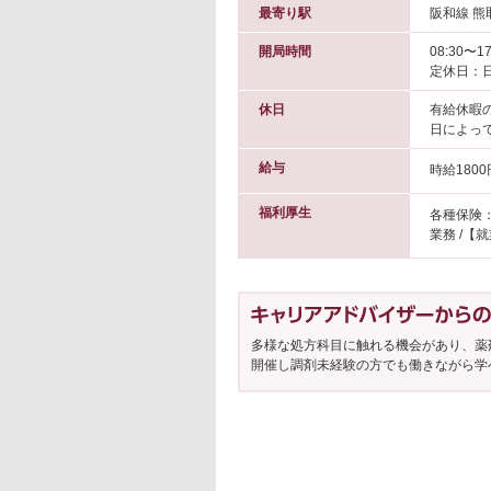
最寄り駅
阪和線 熊
開局時間
08:30〜17
定休日：
休日
有給休暇
日によっ
給与
時給1800
福利厚生
各種保険
業務 /【
多様な処方科目に触れる機会があり、薬
開催し調剤未経験の方でも働きながら学