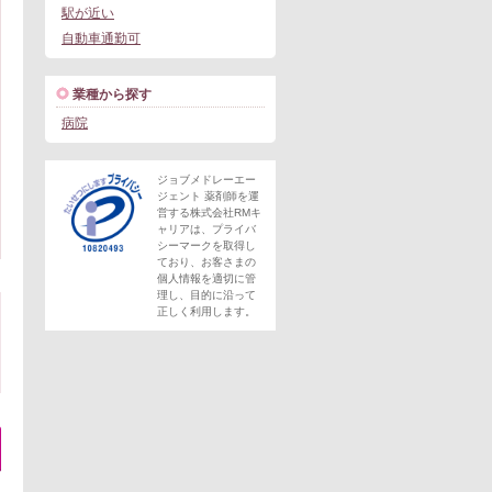
駅が近い
自動車通勤可
業種から探す
病院
ジョブメドレーエー
ジェント 薬剤師を運
営する株式会社RMキ
ャリアは、プライバ
シーマークを取得し
ており、お客さまの
個人情報を適切に管
理し、目的に沿って
正しく利用します。
。