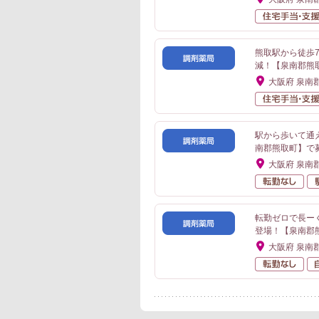
熊取駅から徒歩
減！【泉南郡熊
大阪府 泉南
駅から歩いて通
南郡熊取町】で
大阪府 泉南
転
転勤ゼロで長ー
登場！【泉南郡
大阪府 泉南
転