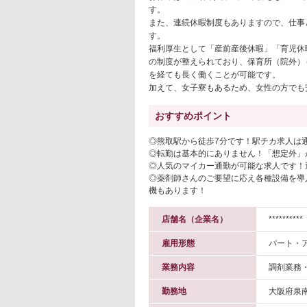
す。
また、連続休暇制度もありますので、仕事
す。
福利厚生として「産前産後休暇」「育児休
の制度が整えられており、保育所（院外）
を経ても長く働くことが可能です。
加えて、女子寮もあるため、女性の方でも
おすすめポイント
◎熊取駅から徒歩7分です！駅チカ求人は
◎転勤は基本的にありません！「想定外」
◎人気のマイカー通勤が可能な求人です！
◎薬剤師さんのご要望に応え各種設備を導
機もあります！
店舗名（企業名）
**********
雇用形態
パート・
業務内容
調剤業務
勤務地
大阪府泉