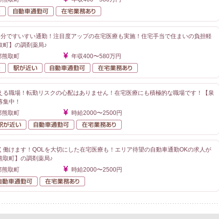
住宅手当・支援
自動車通勤可
在宅業務あり
7分ですいすい通勤！注目度アップの在宅医療も実施！住宅手当で住まいの負担軽
取町】の調剤薬局♪
郡熊取町
年収400〜580万円
住宅手当・支援
駅が近い
自動車通勤可
在宅業務あり
える職場！転勤リスクの心配はありません！在宅医療にも積極的な職場です！【泉
募集中！
郡熊取町
時給2000〜2500円
勤なし
駅が近い
自動車通勤可
在宅業務あり
く働けます！QOLを大切にした在宅医療も！エリア待望の自動車通勤OKの求人が
熊取町】の調剤薬局♪
郡熊取町
時給2000〜2500円
勤なし
自動車通勤可
在宅業務あり