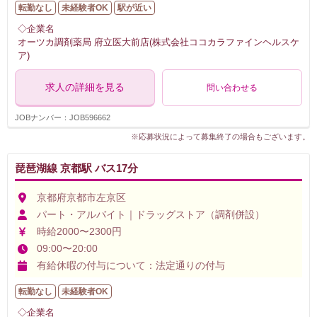
転勤なし
未経験者OK
駅が近い
◇企業名
オーツカ調剤薬局 府立医大前店(株式会社ココカラファインヘルスケ
ア)
求人の詳細を見る
問い合わせる
JOBナンバー：JOB596662
※応募状況によって募集終了の場合もございます。
琵琶湖線 京都駅 バス17分
京都府京都市左京区
パート・アルバイト｜ドラッグストア（調剤併設）
時給2000〜2300円
09:00〜20:00
有給休暇の付与について：法定通りの付与
転勤なし
未経験者OK
◇企業名