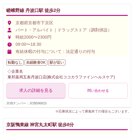
嵯峨野線 丹波口駅 徒歩2分
京都府京都市下京区
パート・アルバイト｜ドラッグストア（調剤併設）
時給2000〜2300円
09:00〜18:30
有給休暇の付与について：法定通りの付与
転勤なし
未経験者OK
駅が近い
◇企業名
東邦薬局五条丹波口店(株式会社ココカラファインヘルスケア)
求人の詳細を見る
問い合わせる
JOBナンバー：JOB596815
※応募状況によって募集終了の場合もございます。
京阪鴨東線 神宮丸太町駅 徒歩8分