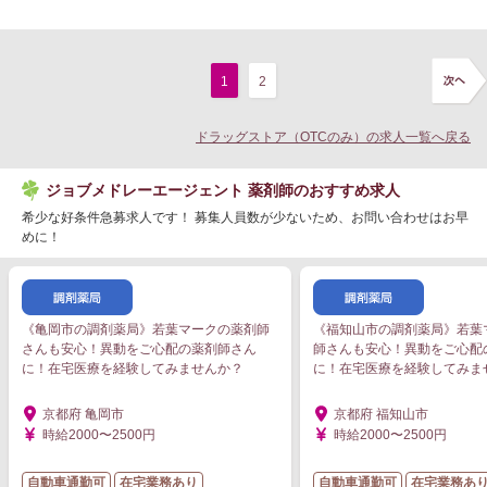
1
2
ドラッグストア（OTCのみ）の求人一覧へ戻る
ジョブメドレーエージェント 薬剤師のおすすめ求人
希少な好条件急募求人です！ 募集人員数が少ないため、お問い合わせはお早
めに！
《亀岡市の調剤薬局》若葉マークの薬剤師
《福知山市の調剤薬局》若葉
さんも安心！異動をご心配の薬剤師さん
師さんも安心！異動をご心配
に！在宅医療を経験してみませんか？
に！在宅医療を経験してみま
京都府 亀岡市
京都府 福知山市
時給2000〜2500円
時給2000〜2500円
自動車通勤可
在宅業務あり
自動車通勤可
在宅業務あ