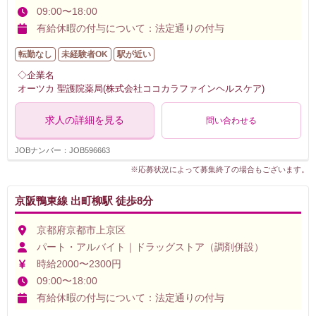
09:00〜18:00
有給休暇の付与について：法定通りの付与
転勤なし
未経験者OK
駅が近い
◇企業名
オーツカ 聖護院薬局(株式会社ココカラファインヘルスケア)
求人の詳細を見る
問い合わせる
JOBナンバー：JOB596663
※応募状況によって募集終了の場合もございます。
京阪鴨東線 出町柳駅 徒歩8分
京都府京都市上京区
パート・アルバイト｜ドラッグストア（調剤併設）
時給2000〜2300円
09:00〜18:00
有給休暇の付与について：法定通りの付与