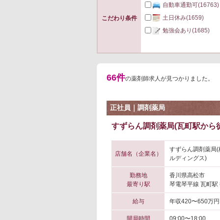
自動車通勤可
(16763)
土日休み
(1659)
こだわり条件
勉強会あり
(1685)
66件
の薬剤師求人が見つかりました。
正社員｜調剤薬局
すずらん調剤薬局(瓦町駅から徒
すずらん調剤薬局
店舗名（企業名）
ルディングス)
勤務地
香川県高松市
最寄り駅
琴電琴平線 瓦町駅
給与
年収420〜650万円
開局時間
09:00〜18:00