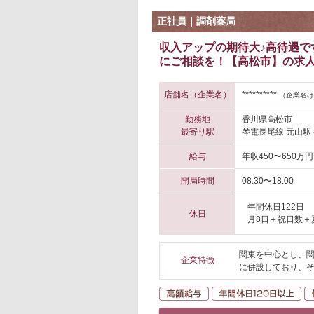
正社員｜調剤薬局
収入アップの期待大♪高待遇で
にご相談を！【高松市】の求
店舗名（企業名）
**********
（企業名は
勤務地
香川県高松市
最寄り駅
琴電長尾線 元山駅 
給与
年収450〜650万円
開局時間
08:30〜18:00
年間休日122日
休日
月8日＋祝日数＋
関東を中心とし、関
企業特徴
に併設しており、
高額給与
年