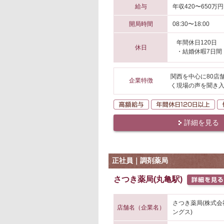
給与
年収420〜650万円
開局時間
08:30〜18:00
年間休日120日
休日
・結婚休暇7日間
関西を中心に80店
企業特徴
く現場の声を聞き入
高額給与
年
詳細を見る
正社員｜調剤薬局
さつき薬局(丸亀駅)
さつき薬局(株式
店舗名（企業名）
ングス)