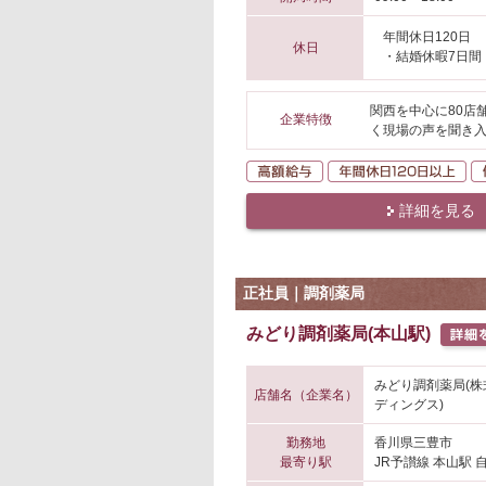
年間休日120日
休日
・結婚休暇7日間
関西を中心に80店
企業特徴
く現場の声を聞き入
高額給与
年
詳細を見る
正社員｜調剤薬局
みどり調剤薬局(本山駅)
みどり調剤薬局(
店舗名（企業名）
ディングス)
勤務地
香川県三豊市
最寄り駅
JR予讃線 本山駅 