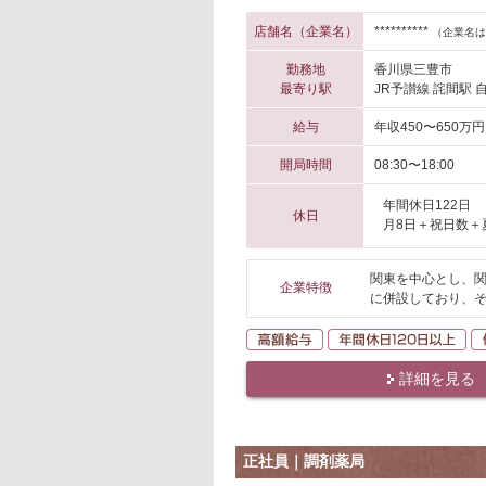
店舗名（企業名）
**********
（企業名は
勤務地
香川県三豊市
最寄り駅
JR予讃線 詫間駅 
給与
年収450〜650万円
開局時間
08:30〜18:00
年間休日122日
休日
月8日＋祝日数＋
関東を中心とし、関
企業特徴
に併設しており、
高額給与
年
詳細を見る
正社員｜調剤薬局