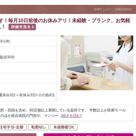
JOBナンバー：JOB235465
す！毎月10日前後のお休みアリ！未経験・ブランク、お気軽
人！
非公開）
徒歩30分
夏休み3日＋冬休み3日+その他4日
西・四国を含め、60店舗以上展開している薬局です。 半数以上が医療モール
そのほか総合病院の門前や、マンツー
...
[続きを読む]
間休日120日以上
住宅手当・支援
転勤なし
未経験者OK