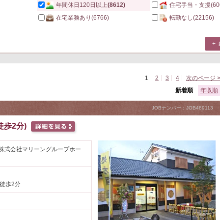
年間休日120日以上
(8612)
住宅手当・支援
(60
在宅業務あり
(6766)
転勤なし
(22156)
1
2
3
4
次のページ 
新着順
年収順
JOBナンバー：JOB489113
歩2分)
(株式会社マリーングループホー
 徒歩2分