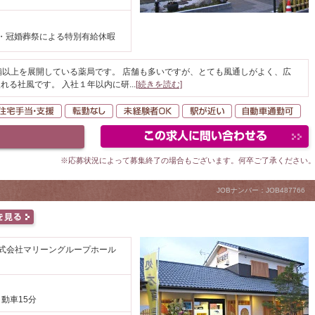
・冠婚葬祭による特別有給休暇
舗以上を展開している薬局です。 店舗も多いですが、とても風通しがよく、広
れる社風です。 入社１年以内に研
...
[続きを読む]
間休日120日以上
住宅手当・支援
転勤なし
未経験者OK
駅が近い
自
※応募状況によって募集終了の場合もございます。何卒ご了承ください
JOBナンバー：JOB487766
株式会社マリーングループホール
自動車15分