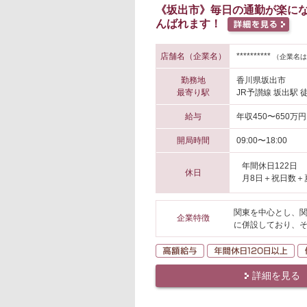
《坂出市》毎日の通勤が楽にな
んばれます！
店舗名（企業名）
**********
（企業名は
勤務地
香川県坂出市
最寄り駅
JR予讃線 坂出駅 
給与
年収450〜650万円
開局時間
09:00〜18:00
年間休日122日
休日
月8日＋祝日数＋
関東を中心とし、関
企業特徴
に併設しており、
高額給与
年
詳細を見る