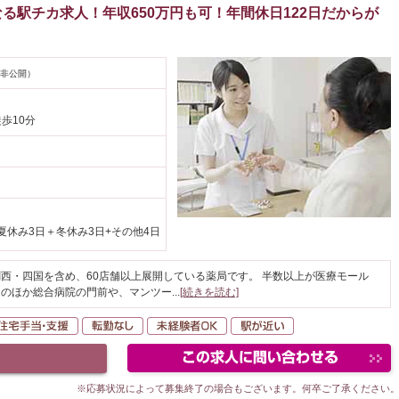
る駅チカ求人！年収650万円も可！年間休日122日だからが
非公開）
徒歩10分
夏休み3日＋冬休み3日+その他4日
西・四国を含め、60店舗以上展開している薬局です。 半数以上が医療モール
そのほか総合病院の門前や、マンツー
...
[続きを読む]
間休日120日以上
住宅手当・支援
転勤なし
未経験者OK
駅が近い
※応募状況によって募集終了の場合もございます。何卒ご了承ください