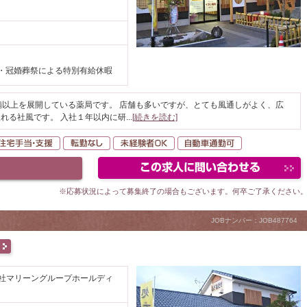
・冠婚葬祭による特別有給休暇
舗以上を展開している薬局です。 店舗も多いですが、とても風通しがよく、広
れる社風です。 入社１年以内に研
...
[続きを読む]
間休日120日以上
住宅手当・支援
転勤なし
未経験者OK
自動車通勤可
※応募状況によって募集終了の場合もございます。何卒ご了承ください
JOBナンバー：JOB487764
会社マリーングループホールディ