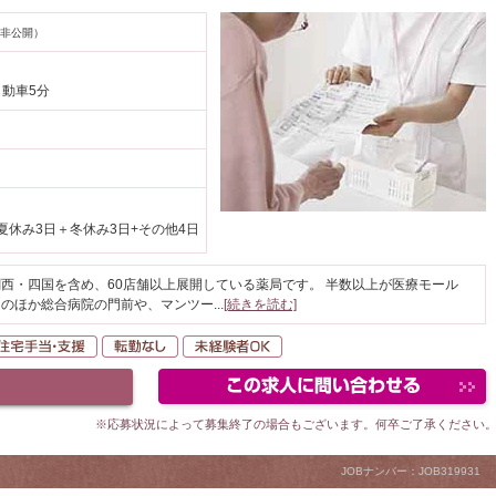
非公開）
自動車5分
夏休み3日＋冬休み3日+その他4日
西・四国を含め、60店舗以上展開している薬局です。 半数以上が医療モール
そのほか総合病院の門前や、マンツー
...
[続きを読む]
間休日120日以上
住宅手当・支援
転勤なし
未経験者OK
※応募状況によって募集終了の場合もございます。何卒ご了承ください
JOBナンバー：JOB319931