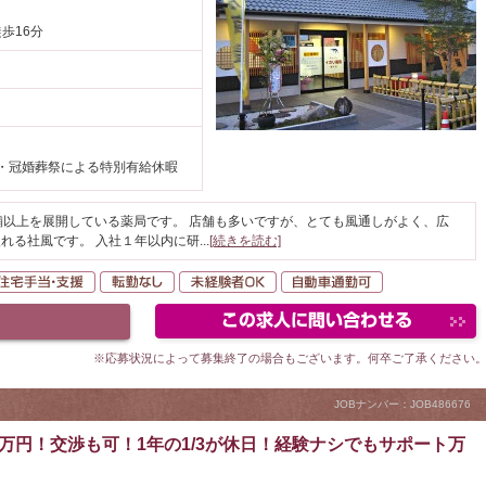
徒歩16分
・冠婚葬祭による特別有給休暇
舗以上を展開している薬局です。 店舗も多いですが、とても風通しがよく、広
れる社風です。 入社１年以内に研
...
[続きを読む]
間休日120日以上
住宅手当・支援
転勤なし
未経験者OK
自動車通勤可
※応募状況によって募集終了の場合もございます。何卒ご了承ください
JOBナンバー：JOB486676
0万円！交渉も可！1年の1/3が休日！経験ナシでもサポート万