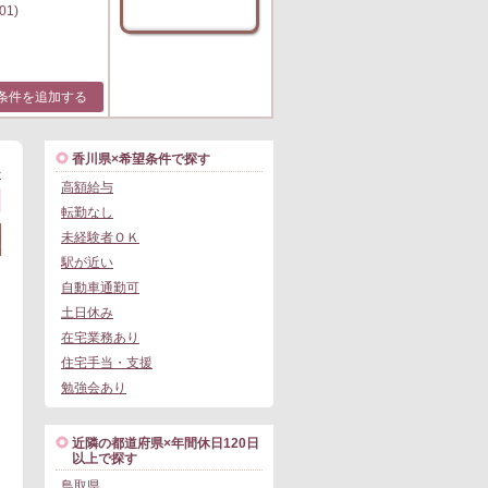
01)
条件を追加する
香川県×希望条件で探す
>
高額給与
転勤なし
未経験者ＯＫ
駅が近い
自動車通勤可
土日休み
在宅業務あり
住宅手当・支援
勉強会あり
近隣の都道府県×年間休日120日
以上で探す
鳥取県