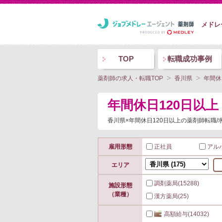
メドレ
TOP
転職成功事例
薬剤師の求人・転職TOP
香川県
年間休
年間休日120日以
香川県×年間休日120日以上の薬剤師転職
雇用形態
正社員
アル
エリア
調剤薬局
(15288)
施設形態
（業種）
漢方薬局
(25)
高額給与
(14032)