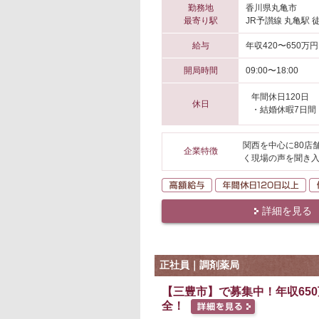
勤務地
香川県丸亀市
最寄り駅
JR予讃線 丸亀駅 
給与
年収420〜650万円
開局時間
09:00〜18:00
年間休日120日
休日
・結婚休暇7日間
関西を中心に80店
企業特徴
く現場の声を聞き入
高額給与
年
詳細を見る
正社員｜調剤薬局
【三豊市】で募集中！年収65
全！