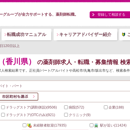
ーグループが全力サポートする、薬剤師転職。
登録して相談する
転職成功マニュアル
キャリアアドバイザー紹介
日120日以上
上（香川県）
の薬剤師求人・転職・募集情報 検
/求人検索結果です。正社員/パート/アルバイトや高松市/丸亀市/坂出市など、検索
バイト・パート
ドラッグストア(調剤併設)
(9506)
病院
(572)
企業
(188)
ドラッグストア(OTCのみ)
(921)
クリニック
(9)
未経験者歓迎
(17935)
駅が近い
(11424)