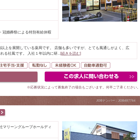
・冠婚葬祭による特別有給休暇
舗以上を展開している薬局です。 店舗も多いですが、とても風通しがよく、広
れる社風です。 入社１年以内に研
...
[続きを読む]
間休日120日以上
住宅手当・支援
転勤なし
未経験者OK
自動車通勤可
※応募状況によって募集終了の場合もございます。何卒ご了承ください
JOBナンバー：JOB487764
会社マリーングループホールディ