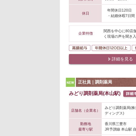
年間休日120日
休日
・結婚休暇7日間
関西を中心に80店
企業特徴
く現場の声を聞き入
高額給与
年
詳細を見る
NEW
正社員｜調剤薬局
みどり調剤薬局(本山駅)
みどり調剤薬局(
店舗名（企業名）
ディングス)
勤務地
香川県三豊市
最寄り駅
JR予讃線 本山駅 