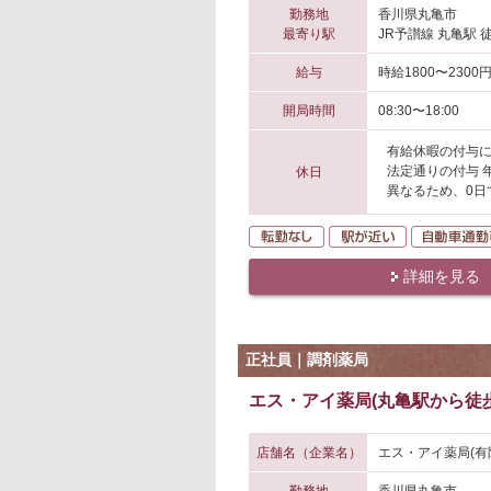
勤務地
香川県丸亀市
最寄り駅
JR予讃線 丸亀駅 
給与
時給1800〜2300
開局時間
08:30〜18:00
有給休暇の付与
法定通りの付与 
休日
異なるため、0日
転勤なし
駅が近い
詳細を見る
正社員｜調剤薬局
エス・アイ薬局(丸亀駅から徒歩
店舗名（企業名）
エス・アイ薬局(有