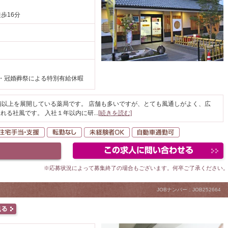
徒歩16分
・冠婚葬祭による特別有給休暇
舗以上を展開している薬局です。 店舗も多いですが、とても風通しがよく、広
れる社風です。 入社１年以内に研
...
[続きを読む]
間休日120日以上
住宅手当・支援
転勤なし
未経験者OK
自動車通勤可
※応募状況によって募集終了の場合もございます。何卒ご了承ください
JOBナンバー：JOB252664