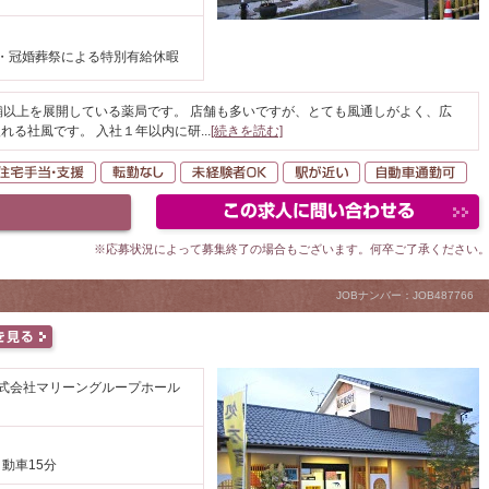
・冠婚葬祭による特別有給休暇
舗以上を展開している薬局です。 店舗も多いですが、とても風通しがよく、広
れる社風です。 入社１年以内に研
...
[続きを読む]
間休日120日以上
住宅手当・支援
転勤なし
未経験者OK
駅が近い
自
※応募状況によって募集終了の場合もございます。何卒ご了承ください
JOBナンバー：JOB487766
株式会社マリーングループホール
自動車15分