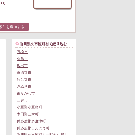
00)
条件を追加する
香川県の市区町村で絞り込む
>
高松市
丸亀市
坂出市
善通寺市
観音寺市
さぬき市
東かがわ市
三豊市
小豆郡小豆島町
木田郡三木町
仲多度郡多度津町
仲多度郡まんのう町