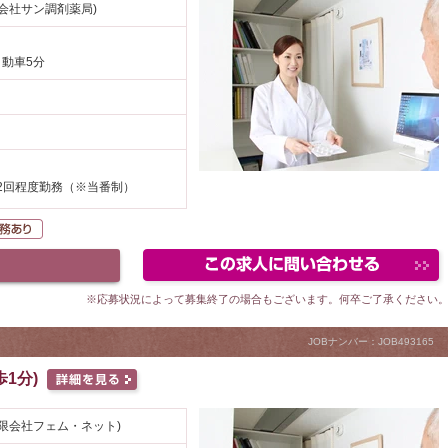
会社サン調剤薬局)
自動車5分
2回程度勤務（※当番制）
勤可
在宅業務あり
※応募状況によって募集終了の場合もございます。何卒ご了承ください
JOBナンバー：JOB493165
1分)
限会社フェム・ネット)