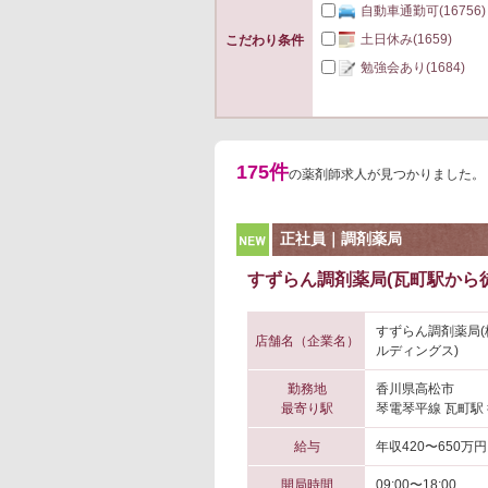
自動車通勤可
(16756)
土日休み
(1659)
こだわり条件
勉強会あり
(1684)
175件
の薬剤師求人が見つかりました。
NEW
正社員｜調剤薬局
すずらん調剤薬局(瓦町駅から徒
すずらん調剤薬局
店舗名（企業名）
ルディングス)
勤務地
香川県高松市
最寄り駅
琴電琴平線 瓦町駅
給与
年収420〜650万円
開局時間
09:00〜18:00