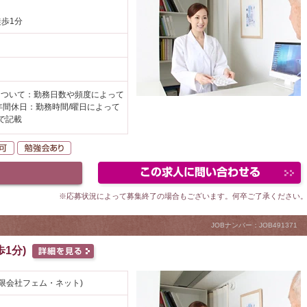
徒歩1分
円
について：勤務日数や頻度によって
年間休日：勤務時間/曜日によって
で記載
自動車通勤可
勉強会あり
※応募状況によって募集終了の場合もございます。何卒ご了承ください
JOBナンバー：JOB491371
1分)
限会社フェム・ネット)