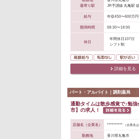
勤務地
香川県丸亀市
最寄り駅
JR予讃線 丸亀駅 
給与
年収450〜600万円
開局時間
08:30〜18:00
年間休日107日
休日
シフト制
高額給与
転勤なし
詳細を見る
パート・アルバイト｜調剤薬局
通勤タイムは散歩感覚で♪勉
市】の求人！
店舗名（企業名）
**********
（企業名は
勤務地
香川県丸亀市