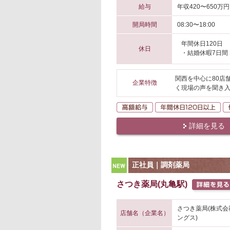
給与
年収420〜650万円
開局時間
08:30〜18:00
年間休日120日
休日
・結婚休暇7日間
関西を中心に80店
企業特徴
く現場の声を聞き入
高額給与
年
詳細を見る
NEW
正社員｜調剤薬局
さつき薬局(丸亀駅)
さつき薬局(株式
店舗名（企業名）
ングス)