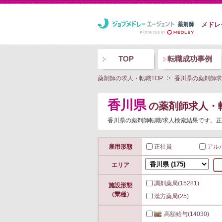
メドレ
TOP
転職成功事例
薬剤師の求人・転職TOP
香川県の薬剤師求
香川県
の薬剤師求人・
香川県の薬剤師転職/求人検索結果です。正
雇用形態
正社員
アル
エリア
調剤薬局
(15281)
施設形態
（業種）
漢方薬局
(25)
高額給与
(14030)