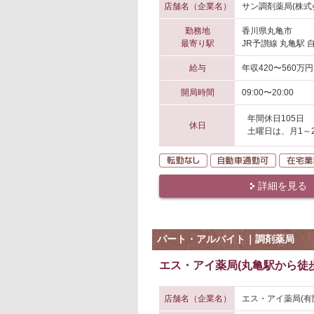
店舗名（企業名）
サン調剤薬局(株式
勤務地
香川県丸亀市
最寄り駅
JR予讃線 丸亀駅 
給与
年収420〜560万円
開局時間
09:00〜20:00
年間休日105日
休日
土曜日は、月1～
転勤なし
自動車通
詳細を見る
パート・アルバイト｜調剤薬局
エス・アイ薬局(丸亀駅から徒歩
店舗名（企業名）
エス・アイ薬局(有