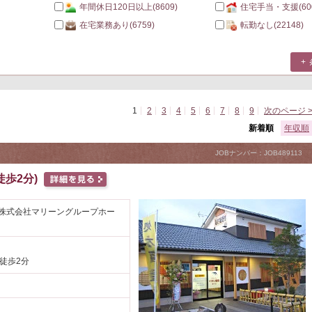
年間休日120日以上
(8609)
住宅手当・支援
(60
在宅業務あり
(6759)
転勤なし
(22148)
1
2
3
4
5
6
7
8
9
次のページ 
新着順
年収順
JOBナンバー：JOB489113
歩2分)
(株式会社マリーングループホー
 徒歩2分