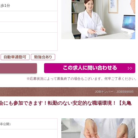
徒歩1分
駅が近い
自動車通勤可
勉強会あり
※応募状況によって募集終了の場合もございます。何卒ご了承ください
JOBナンバー：JOB599695
強会にも参加できます！転勤のない安定的な職場環境！【丸亀
非公開）