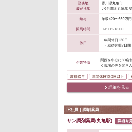
勤務地
香川県丸亀市
最寄り駅
JR予讃線 丸亀駅 
給与
年収420〜650万円
開局時間
09:00〜18:00
年間休日120日
休日
・結婚休暇7日間
関西を中心に80店
企業特徴
く現場の声を聞き入
高額給与
年
詳細を見る
正社員｜調剤薬局
サン調剤薬局(丸亀駅)