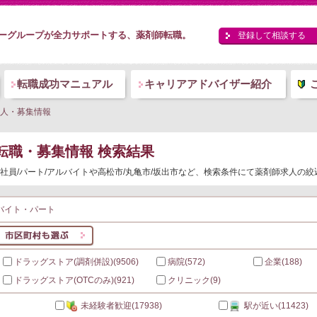
ーグループが全力サポートする、薬剤師転職。
登録して相談する
転職成功マニュアル
キャリアアドバイザー紹介
人・募集情報
転職・募集情報 検索結果
社員/パート/アルバイトや高松市/丸亀市/坂出市など、検索条件にて薬剤師求人の
バイト・パート
ドラッグストア(調剤併設)
(9506)
病院
(572)
企業
(188)
ドラッグストア(OTCのみ)
(921)
クリニック
(9)
未経験者歓迎
(17938)
駅が近い
(11423)