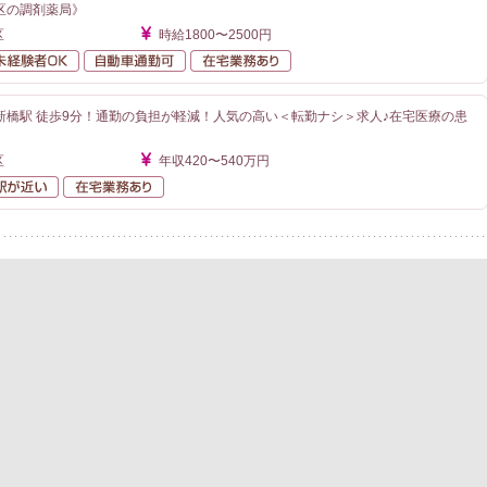
区の調剤薬局》
区
時給1800〜2500円
勤なし
未経験者OK
自動車通勤可
在宅業務あり
新橋駅 徒歩9分！通勤の負担が軽減！人気の高い＜転勤ナシ＞求人♪在宅医療の患
区
年収420〜540万円
勤なし
駅が近い
在宅業務あり
ェント 薬剤師TOP
転職成功事例
キャリアアドバイザー紹介
よくあるご質
サイトマップ
サイトの使い方
転職支援サービス利用規約
プライバシー