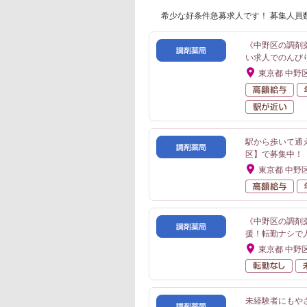
希少な好条件急募求人です！ 募集人員
《中野区の調剤
い求人でのんび
東京都 中野
高
駅
駅から歩いて通
区】で募集中！
東京都 中野
高
《中野区の調剤
援！転勤ナシで
東京都 中野
転
未経験者にもや