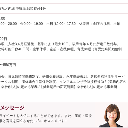
丸ノ内線 中野坂上駅 徒歩1分
:00
00～20:00 金9:00～19:00 土日祝9:00～17:30 休業日：金曜の祝日、土曜
22日
休暇（入社3ヵ月経過後、基準により最大10日、以降毎年４月に所定日数付与。
取得可能日数40日間）慶弔休暇、産前・産後休暇、育児休暇（育児短時間勤務制
6〜550万円
株会、育児短時間勤務制度、研修保養施設、永年勤続表彰、選択型福利厚生サービ
サークル制度、団体総合生活保険制度、インフルエンザ予防接種補助 /【業務内容の
会社(法人)の定める業務 /【就業場所の変更範囲】会社(法人)の定める事業所
ライベートを大切にすることができます。また、産前・産後
事と育児を両立させたい方にオススメです！