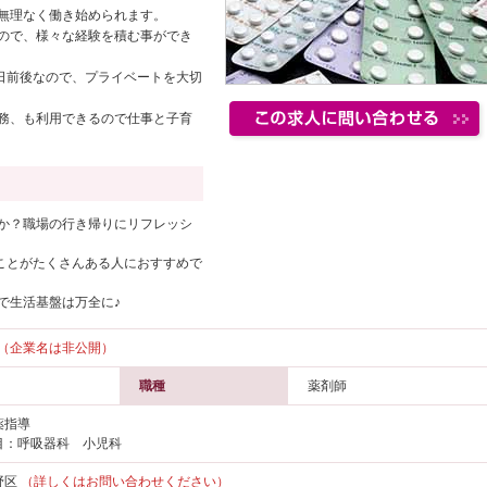
無理なく働き始められます。
ので、様々な経験を積む事ができ
0日前後なので、プライベートを大切
務、も利用できるので仕事と子育
か？職場の行き帰りにリフレッシ
いことがたくさんある人におすすめで
で生活基盤は万全に♪
（企業名は非公開）
職種
薬剤師
薬指導
目：呼吸器科 小児科
野区
（詳しくはお問い合わせください）