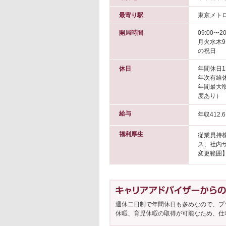
最寄り駅
東京メトロ
開局時間
09:00〜20
月火水木9:
の祝日
休日
年間休日1
年次有給
年間最大
度あり）
給与
年収412.
福利厚生
従業員持
ス、社内
変更範囲】
週休二日制で年間休日も多めなので、プ
休暇、育児休暇の取得が可能なため、仕