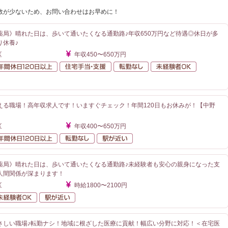
数が少ないため、お問い合わせはお早めに！
薬局》晴れた日は、歩いて通いたくなる通勤路♪年収650万円など待遇◎休日が多
り休養♪
区
年収450〜650万円
額給与
年間休日120日以上
住宅手当・支援
転勤なし
未経験者O
が近い
える職場！高年収求人です！いますぐチェック！年間120日もお休みが！【中野
区
年収400〜650万円
額給与
年間休日120日以上
転勤なし
駅が近い
薬局》晴れた日は、歩いて通いたくなる通勤路♪未経験者も安心の親身になった支
人間関係が深まります！
区
時給1800〜2100円
勤なし
未経験者OK
駅が近い
さしい職場♪転勤ナシ！地域に根ざした医療に貢献！幅広い分野に対応！＜在宅医