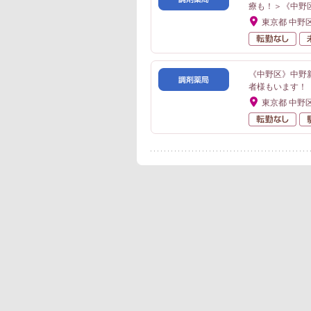
療も！＞《中野
東京都 中野
転
《中野区》中野
者様もいます！
東京都 中野
転
ジョブメドレーエージ