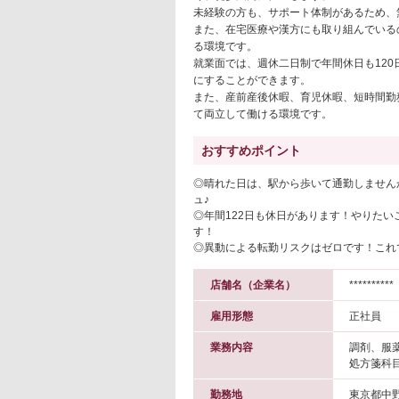
未経験の方も、サポート体制があるため、
また、在宅医療や漢方にも取り組んでいる
る環境です。
就業面では、週休二日制で年間休日も12
にすることができます。
また、産前産後休暇、育児休暇、短時間勤
て両立して働ける環境です。
おすすめポイント
◎晴れた日は、駅から歩いて通勤しません
ュ♪
◎年間122日も休日があります！やりた
す！
◎異動による転勤リスクはゼロです！これ
店舗名（企業名）
**********
雇用形態
正社員
業務内容
調剤、服
処方箋科
勤務地
東京都中