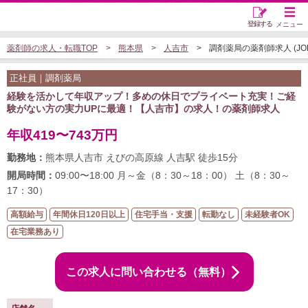
登録する
メニュー
薬剤師の求人・転職TOP
熊本県
人吉市
調剤薬局の薬剤師求人 (JOB5
正社員｜調剤薬局
経験を活かして年収アップ！多めの休日でプライベート充実！ご経
験がない方の実力UPに最適！【人吉市】の求人！の薬剤師求人
年収419〜743万円
勤務地：
熊本県人吉市 えびの高原線 人吉駅 徒歩15分
開局時間：
09:00〜18:00 月～金（8：30～18：00） 土（8：30～
17：30）
高額給与
年間休日120日以上
住宅手当・支援
転勤なし
未経験者OK
在宅業務あり
この求人に問い合わせる（無料）