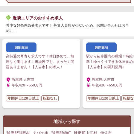
近隣エリアのおすすめ求人
希少な好条件急募求人です！ 募集人員数が少ないため、お問い合わせはお早
めに！
高待遇の耳寄り求人です！休日多めで、無
駅から徒歩圏内の職場！時給
理なく働けます！未経験でも、まったく問
準！ゆっくりできる休日多め
題ありません！【人吉市】の求人！
【人吉市】の調剤薬局♪
熊本県 人吉市
熊本県 人吉市
年収420〜650万円
年収420〜650万円
年間休日120日以上
転勤なし
年間休日120日以上
転勤な
地域から探す
球磨郡球磨村
えびの市
球磨郡錦町
球磨郡山江村
伊佐市