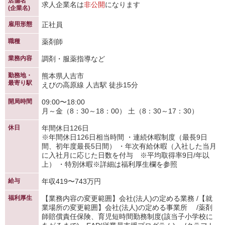
店舗名
求人企業名は
非公開
になります
(企業名)
雇用形態
正社員
職種
薬剤師
業務内容
調剤・服薬指導など
勤務地・
熊本県人吉市
最寄り駅
えびの高原線 人吉駅 徒歩15分
開局時間
09:00〜18:00
月～金（8：30～18：00） 土（8：30～17：30）
休日
年間休日126日
※年間休日126日相当時間 ・連続休暇制度（最長9日
間、初年度最長5日間） ・年次有給休暇（入社した当月
に入社月に応じた日数を付与 ※平均取得率9日/年以
上） ・特別休暇※詳細は福利厚生欄を参照
給与
年収419〜743万円
福利厚生
【業務内容の変更範囲】会社(法人)の定める業務 /【就
業場所の変更範囲】会社(法人)の定める事業所 /薬剤
師賠償責任保険、育児短時間勤務制度(該当子小学校に