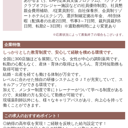
あがるまで)、EAP(従業員支援プログラム)、 /クラフト
クラブオフ(レジャー施設などの社員優待制度)、社員懇
親会費用補助、 /従業員割引、自社保養所、会員制リゾ
ートホテル(エクシブ)、選択制確定拠出年金、 /特別休
暇（配偶者の出産2日間、弔事3～7日間、裁判員裁判5
日間、転勤2～3日間）※週勤務時間により変更あり
※応募状況によって募集終了の場合もございます。
企業特徴
しっかりとした教育制度で、安心して経験を積める環境です。
全国に300店舗ほどを展開している、女性が中心の調剤薬局です。
転勤の心配もなく、産休・育休の取得はもちろん、育児時短勤務も
取得可能です。
結婚・出産を経ても働ける体制が万全です。
レベルに合わせた独自の研修システムとＯＪＴが充実していて、ス
キルアップができる環境です。
加えて、メンター制度で常にトレーナーがついて学べる制度がある
ので、未経験の方も安心して勤務が可能です。
現場薬剤師以外にも、様々なキャリアパスがあり、向上心を持って
働くことができます。
この求人のおすすめポイント！
◎納得の高年収を実現！ご経験を反映した給与設定です！