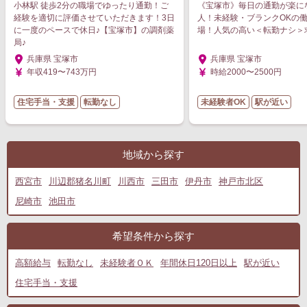
小林駅 徒歩2分の職場でゆったり通勤！ご
《宝塚市》毎日の通勤が楽に
経験を適切に評価させていただきます！3日
人！未経験・ブランクOKの
に一度のペースで休日♪【宝塚市】の調剤薬
場！人気の高い＜転勤ナシ＞
局♪
兵庫県 宝塚市
兵庫県 宝塚市
年収419〜743万円
時給2000〜2500円
住宅手当・支援
転勤なし
未経験者OK
駅が近い
地域から探す
西宮市
川辺郡猪名川町
川西市
三田市
伊丹市
神戸市北区
尼崎市
池田市
希望条件から探す
高額給与
転勤なし
未経験者ＯＫ
年間休日120日以上
駅が近い
住宅手当・支援