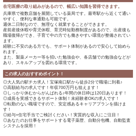
在宅医療の取り組みがあるので、幅広い知識を習得できます。
兵庫県で複数店舗を展開している薬局です。最寄駅から近くて通い
やすく、便利な車通勤も可能です。
週休二日制なので、無理なく就業することができます。
産前産後休暇や育児休暇、育児時短勤務制度があるので、出産後も
職場復帰ができ、子育て中の方でも働きやすい環境が整備されてい
ます。
経験に不安のある方でも、サポート体制があるので安心して始めら
れます。
また、製薬メーカー等を招いた勉強会や、各店舗での勉強会などが
あり、スキルアップを図れる環境です。
この求人のおすすめポイント！
◎大人気の駅チカ求人！宝塚南口駅から徒歩2分で職場に到着♪
◎高額給与の求人です！年収700万円も狙えます！
◎しっかり休むからがんばれる♪年間の休日枠は120日あります！
◎成長を実感できるサポート体制！未経験者OKの求人です！
◎転勤のない職場ですので、安定感あるキャリアプランを描けま
す！
◎給与+住宅手当でご検討ください！実質的な収入にご注目！
◎あなたのお仕事をサポートする電子薬歴、自動分包機、自動監査
システムを採用！