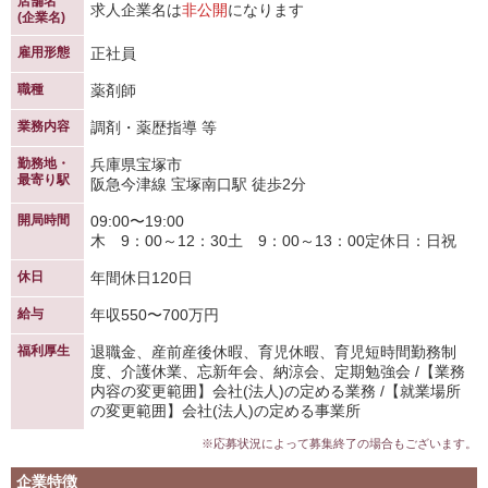
店舗名
求人企業名は
非公開
になります
(企業名)
雇用形態
正社員
職種
薬剤師
業務内容
調剤・薬歴指導 等
勤務地・
兵庫県宝塚市
最寄り駅
阪急今津線 宝塚南口駅 徒歩2分
開局時間
09:00〜19:00
木 9：00～12：30土 9：00～13：00定休日：日祝
休日
年間休日120日
給与
年収550〜700万円
福利厚生
退職金、産前産後休暇、育児休暇、育児短時間勤務制
度、介護休業、忘新年会、納涼会、定期勉強会 /【業務
内容の変更範囲】会社(法人)の定める業務 /【就業場所
の変更範囲】会社(法人)の定める事業所
※応募状況によって募集終了の場合もございます。
企業特徴