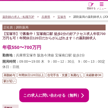
登録する
メニュー
薬剤師の求人・転職TOP
兵庫県
宝塚市
調剤薬局の薬剤師求人 (JOB5
正社員｜調剤薬局
【宝塚市】で募集中！宝塚南口駅 徒歩2分の好アクセス求人年収700
万円も可！年間休日120日だからがんばれます！の薬剤師求人
年収550〜700万円
勤務地：
兵庫県宝塚市 阪急今津線 宝塚南口駅 徒歩2分
開局時間：
09:00〜19:00 木 9：00～12：30土 9：00～13：00定
休日：日祝
高額給与
年間休日120日以上
住宅手当・支援
転勤なし
未経験者OK
駅が近い
この求人に問い合わせる（無料）