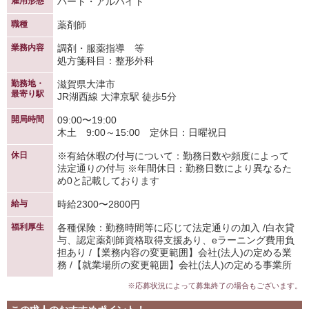
雇用形態
パート・アルバイト
職種
薬剤師
業務内容
調剤・服薬指導 等
処方箋科目：整形外科
勤務地・
滋賀県大津市
最寄り駅
JR湖西線 大津京駅 徒歩5分
開局時間
09:00〜19:00
木土 9:00～15:00 定休日：日曜祝日
休日
※有給休暇の付与について：勤務日数や頻度によって
法定通りの付与 ※年間休日：勤務日数により異なるた
め0と記載しております
給与
時給2300〜2800円
福利厚生
各種保険：勤務時間等に応じて法定通りの加入 /白衣貸
与、認定薬剤師資格取得支援あり、eラーニング費用負
担あり /【業務内容の変更範囲】会社(法人)の定める業
務 /【就業場所の変更範囲】会社(法人)の定める事業所
※応募状況によって募集終了の場合もございます。