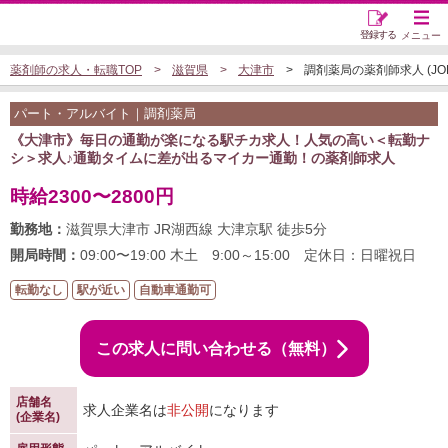
登録する
メニュー
薬剤師の求人・転職TOP
滋賀県
大津市
調剤薬局の薬剤師求人 (JOB5
パート・アルバイト｜調剤薬局
《大津市》毎日の通勤が楽になる駅チカ求人！人気の高い＜転勤ナ
シ＞求人♪通勤タイムに差が出るマイカー通勤！の薬剤師求人
時給2300〜2800円
勤務地：
滋賀県大津市 JR湖西線 大津京駅 徒歩5分
開局時間：
09:00〜19:00 木土 9:00～15:00 定休日：日曜祝日
転勤なし
駅が近い
自動車通勤可
この求人に問い合わせる（無料）
店舗名
求人企業名は
非公開
になります
(企業名)