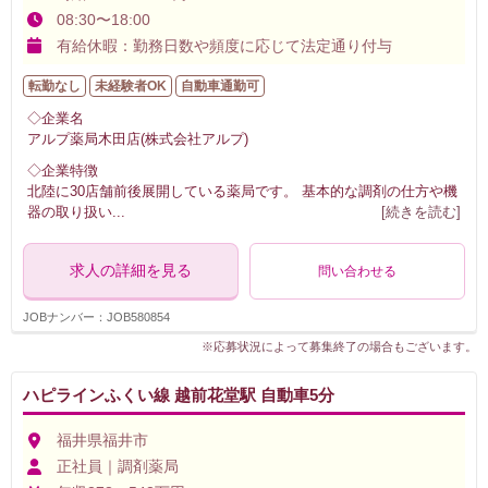
08:30〜18:00
有給休暇：勤務日数や頻度に応じて法定通り付与
転勤なし
未経験者OK
自動車通勤可
◇企業名
アルプ薬局木田店(株式会社アルプ)
◇企業特徴
北陸に30店舗前後展開している薬局です。 基本的な調剤の仕方や機
器の取り扱い
...
[続きを読む]
求人の詳細を見る
問い合わせる
JOBナンバー：JOB580854
※応募状況によって募集終了の場合もございます。
ハピラインふくい線 越前花堂駅 自動車5分
福井県福井市
正社員｜調剤薬局