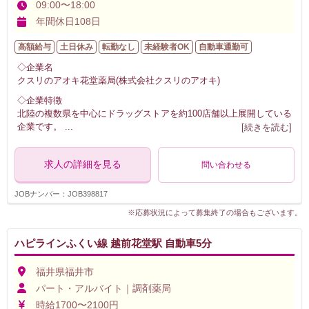
09:00〜18:00
年間休日108日
高額給与
土日休み
転勤なし
未経験者OK
自動車通勤可
◇企業名
クスリのアオキ花堂薬局(株式会社クスリのアオキ)
◇企業特徴
北陸の複数県を中心にドラッグストアを約100店舗以上展開している
企業です。
...
[続きを読む]
求人の詳細を見る
問い合わせる
JOBナンバー：JOB398817
※応募状況によって募集終了の場合もございます。
ハピラインふくい線 越前花堂駅 自動車5分
福井県福井市
パート・アルバイト｜調剤薬局
時給1700〜2100円