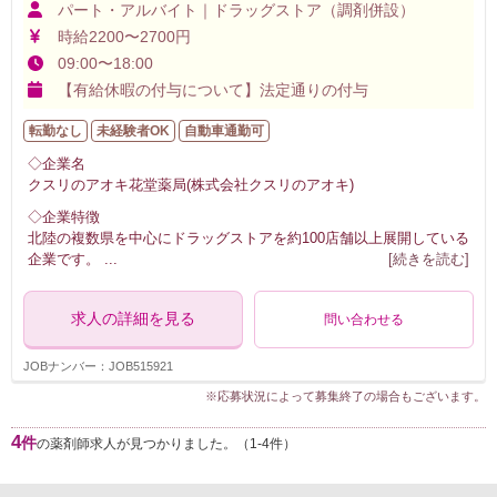
パート・アルバイト｜ドラッグストア（調剤併設）
時給2200〜2700円
09:00〜18:00
【有給休暇の付与について】法定通りの付与
転勤なし
未経験者OK
自動車通勤可
◇企業名
クスリのアオキ花堂薬局(株式会社クスリのアオキ)
◇企業特徴
北陸の複数県を中心にドラッグストアを約100店舗以上展開している
企業です。
...
[続きを読む]
求人の詳細を見る
問い合わせる
JOBナンバー：JOB515921
※応募状況によって募集終了の場合もございます。
4
件
の薬剤師求人が見つかりました。（1-4件）