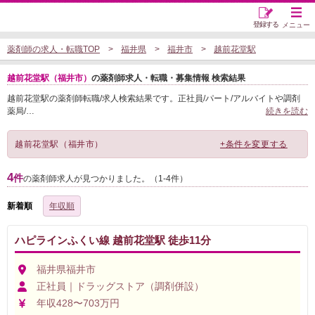
登録する
メニュー
薬剤師の求人・転職TOP
福井県
福井市
越前花堂駅
越前花堂駅（福井市）
の薬剤師求人・転職・募集情報 検索結果
越前花堂駅の薬剤師転職/求人検索結果です。正社員/パート/アルバイトや調剤
薬局/
…
続きを読む
越前花堂駅（福井市）
+条件を変更する
4
件
の薬剤師求人が見つかりました。（1-4件）
新着順
年収順
ハピラインふくい線 越前花堂駅 徒歩11分
福井県福井市
正社員｜ドラッグストア（調剤併設）
年収428〜703万円