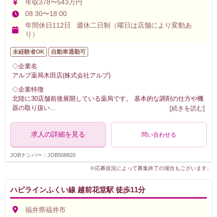
年収378〜543万円
08:30〜18:00
年間休日112日 週休二日制（曜日は店舗により変動あ
り）
未経験者OK
自動車通勤可
◇企業名
アルプ薬局木田店(株式会社アルプ)
◇企業特徴
北陸に30店舗前後展開している薬局です。 基本的な調剤の仕方や機
器の取り扱い
...
[続きを読む]
求人の詳細を見る
問い合わせる
JOBナンバー：JOB508820
※応募状況によって募集終了の場合もございます。
ハピラインふくい線 越前花堂駅 徒歩11分
福井県福井市