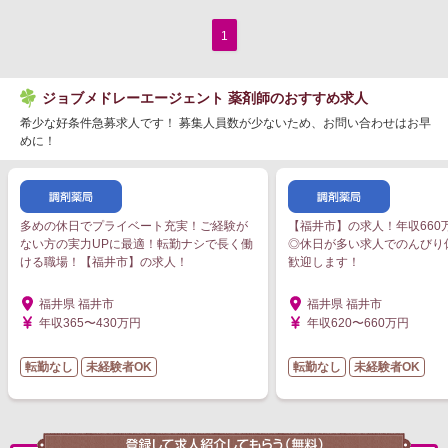
1
ジョブメドレーエージェント 薬剤師のおすすめ求人
希少な好条件急募求人です！ 募集人員数が少ないため、お問い合わせはお早
めに！
多めの休日でプライベート充実！ご経験が
【福井市】の求人！年収660
ない方の実力UPに最適！転勤ナシで長く働
◎休日が多い求人でのんびり
ける職場！【福井市】の求人！
歓迎します！
福井県 福井市
福井県 福井市
年収365〜430万円
年収620〜660万円
転勤なし
未経験者OK
転勤なし
未経験者OK