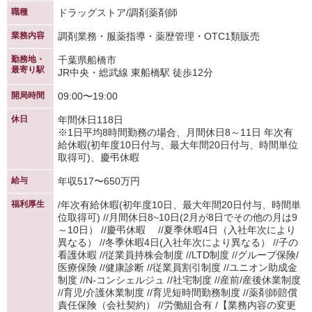
職種
ドラッグストア/調剤薬剤師
業務内容
調剤業務・服薬指導・薬歴管理・OTC1類販売
勤務地・
千葉県船橋市
最寄り駅
JR中央・総武線 東船橋駅 徒歩12分
開局時間
09:00〜19:00
休日
年間休日118日
※1日平均8時間勤務の場合、月間休日8～11日 年次有
給休暇(初年度10日付与、最大年間20日付与、時間単位
取得可)、慶弔休暇
給与
年収517〜650万円
福利厚生
/年次有給休暇(初年度10日、最大年間20日付与、時間単
位取得可) //月間休日8~10日(2月が8日でその他の月は9
～10日） //慶弔休暇 //夏季休暇4日（入社年次により
異なる） //冬季休暇4日(入社年次により異なる） //子の
看護休暇 //従業員持株会制度 //LTD制度 //グループ保険/
医療保険 //健康診断 //従業員割引制度 //ユニオン助成金
制度 //N-コンシェルジュ //社宅制度 //産前/産後休業制度
//育児/介護休業制度 //育児短時間勤務制度 //薬剤師賠償
責任保険（会社契約） //労働組合有 /【業務内容の変更