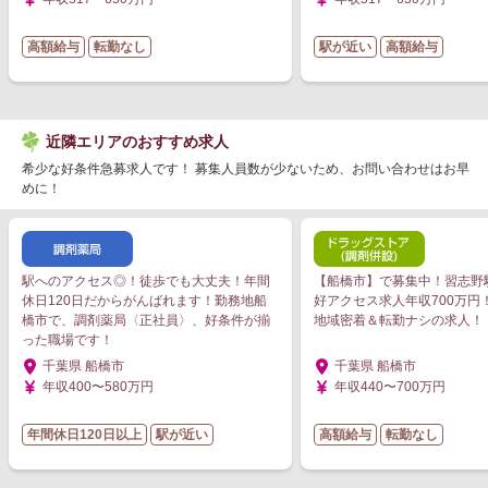
高額給与
転勤なし
駅が近い
高額給与
近隣エリアのおすすめ求人
希少な好条件急募求人です！ 募集人員数が少ないため、お問い合わせはお早
めに！
駅へのアクセス◎！徒歩でも大丈夫！年間
【船橋市】で募集中！習志野駅
休日120日だからがんばれます！勤務地船
好アクセス求人年収700万円
橋市で、調剤薬局〈正社員〉、好条件が揃
地域密着＆転勤ナシの求人！
った職場です！
千葉県 船橋市
千葉県 船橋市
年収400〜580万円
年収440〜700万円
年間休日120日以上
駅が近い
高額給与
転勤なし