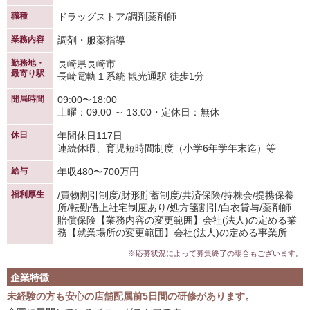
職種
ドラッグストア/調剤薬剤師
業務内容
調剤・服薬指導
勤務地・
長崎県長崎市
最寄り駅
長崎電軌１系統 観光通駅 徒歩1分
開局時間
09:00〜18:00
土曜：09:00 ～ 13:00・定休日：無休
休日
年間休日117日
連続休暇、育児短時間制度（小学6年学年末迄）等
給与
年収480〜700万円
福利厚生
/買物割引制度/財形貯蓄制度/共済保険/持株会/提携保養
所/転勤借上社宅制度あり/処方箋割引/白衣貸与/薬剤師
賠償保険【業務内容の変更範囲】会社(法人)の定める業
務【就業場所の変更範囲】会社(法人)の定める事業所
※応募状況によって募集終了の場合もございます。
企業特徴
未経験の方も安心の店舗配属前5日間の研修があります。