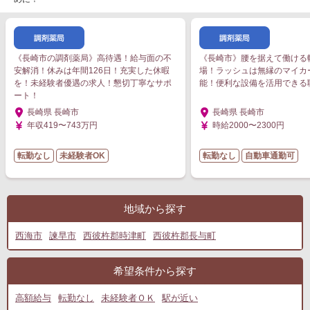
《長崎市の調剤薬局》高待遇！給与面の不
《長崎市》腰を据えて働ける
安解消！休みは年間126日！充実した休暇
場！ラッシュは無縁のマイカ
を！未経験者優遇の求人！懇切丁寧なサポ
能！便利な設備を活用できる
ート！
長崎県 長崎市
長崎県 長崎市
年収419〜743万円
時給2000〜2300円
転勤なし
未経験者OK
転勤なし
自動車通勤可
地域から探す
西海市
諫早市
西彼杵郡時津町
西彼杵郡長与町
希望条件から探す
高額給与
転勤なし
未経験者ＯＫ
駅が近い