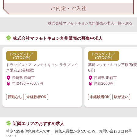
株式会社マツモトキヨシ九州販売の求人一覧へ戻る
株式会社マツモトキヨシ九州販売の募集中求人
ドラッグストア マツモトキヨシ ララプレイ
薬局マツモトキヨシ三原店(
ス愛宕店(長崎駅)
6分)
長崎県 長崎市
沖縄県 那覇市
年収480〜700万円
時給2000円
転勤なし
未経験者OK
未経験者OK
駅が近い
近隣エリアのおすすめ求人
希少な好条件急募求人です！ 募集人員数が少ないため、お問い合わせはお早
めに！