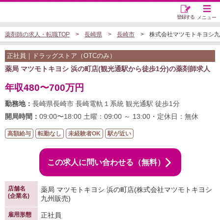
登録する
メニュー
薬剤師の求人・転職TOP
長崎県
長崎市
株式会社マツモトキヨシ九州
正社員｜ドラッグストア（OTCのみ）
薬局 マツモトキヨシ 浜の町店(観光通駅から徒歩1分)の薬剤師求人
年収480〜700万円
勤務地：
長崎県長崎市 長崎電軌１系統 観光通駅 徒歩1分
開局時間：
09:00〜18:00 土曜：09:00 ～ 13:00・定休日：無休
高額給与
転勤なし
未経験者OK
駅が近い
この求人に問い合わせる（無料）
店舗名
薬局 マツモトキヨシ 浜の町店(株式会社マツモトキヨシ
(企業名)
九州販売)
雇用形態
正社員