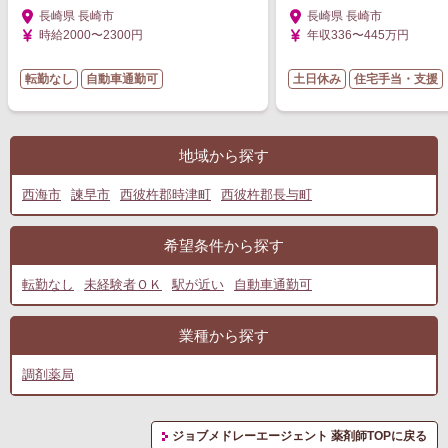
長崎県 長崎市
長崎県 長崎市
時給2000〜2300円
年収336〜445万円
転勤なし
自動車通勤可
土日休み
住宅手当・支援
地域から探す
西海市
諫早市
西彼杵郡時津町
西彼杵郡長与町
希望条件から探す
転勤なし
未経験者ＯＫ
駅が近い
自動車通勤可
業種から探す
調剤薬局
ジョブメドレーエージェント 薬剤師TOPに戻る