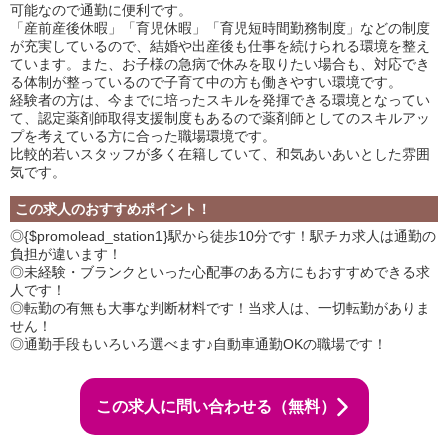
可能なので通勤に便利です。
「産前産後休暇」「育児休暇」「育児短時間勤務制度」などの制度
が充実しているので、結婚や出産後も仕事を続けられる環境を整え
ています。また、お子様の急病で休みを取りたい場合も、対応でき
る体制が整っているので子育て中の方も働きやすい環境です。
経験者の方は、今までに培ったスキルを発揮できる環境となってい
て、認定薬剤師取得支援制度もあるので薬剤師としてのスキルアッ
プを考えている方に合った職場環境です。
比較的若いスタッフが多く在籍していて、和気あいあいとした雰囲
気です。
この求人のおすすめポイント！
◎{$promolead_station1}駅から徒歩10分です！駅チカ求人は通勤の
負担が違います！
◎未経験・ブランクといった心配事のある方にもおすすめできる求
人です！
◎転勤の有無も大事な判断材料です！当求人は、一切転勤がありま
せん！
◎通勤手段もいろいろ選べます♪自動車通勤OKの職場です！
この求人に問い合わせる（無料）