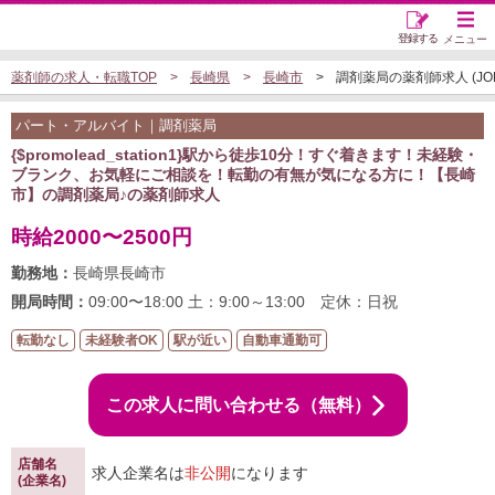
登録する
メニュー
薬剤師の求人・転職TOP
長崎県
長崎市
調剤薬局の薬剤師求人 (JOB4
パート・アルバイト｜調剤薬局
{$promolead_station1}駅から徒歩10分！すぐ着きます！未経験・
ブランク、お気軽にご相談を！転勤の有無が気になる方に！【長崎
市】の調剤薬局♪の薬剤師求人
時給2000〜2500円
勤務地：
長崎県長崎市
開局時間：
09:00〜18:00 土：9:00～13:00 定休：日祝
転勤なし
未経験者OK
駅が近い
自動車通勤可
この求人に問い合わせる（無料）
店舗名
求人企業名は
非公開
になります
(企業名)