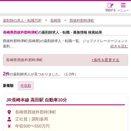
登録する
メニュー
薬剤師の求人・転職TOP
長崎県
西彼杵郡時津町
長崎県西彼杵郡時津町
の薬剤師求人・転職・募集情報 検索結果
西彼杵郡時津町(長崎県)の薬剤師求人・転職一覧。ジョブメドレーエージェント
薬剤
…
続きを読む
長崎県西彼杵郡時津町
+条件を変更する
2
件
の薬剤師求人が見つかりました。（1-2件）
新着順
年収順
JR長崎本線 高田駅 自動車10分
長崎県西彼杵郡時津町
正社員｜調剤薬局
年収500〜550万円