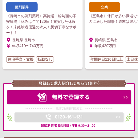
《長崎市の調剤薬局》高待遇！給与面の不
《五島市》休日が多い職場で
安解消！休みは年間126日！充実した休暇
のに適した職場！週末は遊ん
を！未経験者優遇の求人！懇切丁寧なサポ
ート！
長崎県 長崎市
長崎県 五島市
年収419〜743万円
年収420万円
住宅手当・支援
転勤なし
年間休日120日以上
土日休