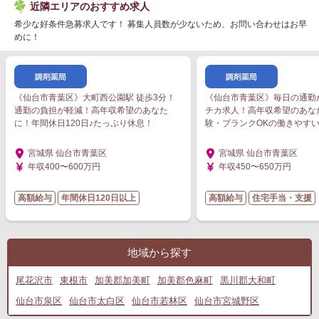
近隣エリアのおすすめ求人
希少な好条件急募求人です！ 募集人員数が少ないため、お問い合わせはお早
めに！
《仙台市青葉区》大町西公園駅 徒歩3分！
《仙台市青葉区》毎日の通勤
通勤の負担が軽減！高年収希望のあなた
チカ求人！高年収希望のあな
に！年間休日120日♪たっぷり休息！
験・ブランクOKの働きやす
宮城県 仙台市青葉区
宮城県 仙台市青葉区
年収400〜600万円
年収450〜650万円
高額給与
年間休日120日以上
高額給与
住宅手当・支援
地域から探す
尾花沢市
東根市
加美郡加美町
加美郡色麻町
黒川郡大和町
仙台市泉区
仙台市太白区
仙台市若林区
仙台市宮城野区