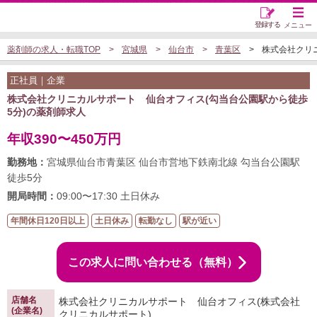
登録する
メニュー
薬剤師の求人・転職TOP
宮城県
仙台市
青葉区
株式会社クリニ
正社員｜企業
株式会社クリニカルサポート 仙台オフィス(勾当台公園駅から徒歩
5分)の薬剤師求人
年収390〜450万円
勤務地：
宮城県仙台市青葉区 仙台市営地下鉄南北線 勾当台公園駅
徒歩5分
開局時間：
09:00〜17:30 土日休み
年間休日120日以上
土日休み
転勤なし
駅が近い
この求人に問い合わせる（無料）
店舗名
株式会社クリニカルサポート 仙台オフィス(株式会社
(企業名)
クリニカルサポート)