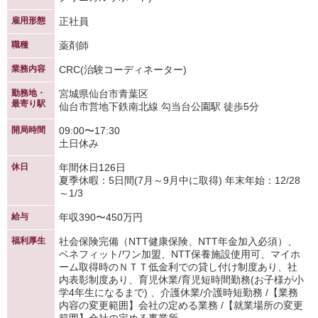
雇用形態
正社員
職種
薬剤師
業務内容
CRC(治験コーディネーター)
勤務地・
宮城県仙台市青葉区
最寄り駅
仙台市営地下鉄南北線 勾当台公園駅 徒歩5分
開局時間
09:00〜17:30
土日休み
休日
年間休日126日
夏季休暇：5日間(7月～9月中に取得) 年末年始：12/28
～1/3
給与
年収390〜450万円
福利厚生
社会保険完備（NTT健康保険、NTT年金加入必須）、
ベネフィット/ワン加盟、NTT保養施設使用可、マイホ
ーム取得時のＮＴＴ低金利での貸し付け制度あり、社
内表彰制度あり、育児休業/育児短時間勤務(お子様が小
学4年生になるまで) 、介護休業/介護時短勤務 /【業務
内容の変更範囲】会社の定める業務 /【就業場所の変更