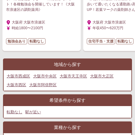
ト！各種勉強会を開催しています！《大阪
歩いて通いたくなる通勤路♪
市浪速区の調剤薬局》
UP！若葉マークの薬剤師さ
大阪府 大阪市浪速区
大阪府 大阪市浪速区
時給1800〜2100円
年収450〜620万円
勉強会あり
転勤なし
住宅手当・支援
転勤なし
地域から探す
大阪市西成区
大阪市中央区
大阪市天王寺区
大阪市大正区
大阪市西区
大阪市阿倍野区
希望条件から探す
転勤なし
駅が近い
業種から探す