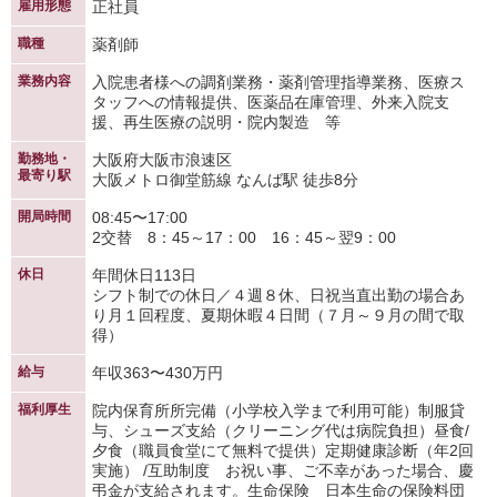
雇用形態
正社員
職種
薬剤師
業務内容
入院患者様への調剤業務・薬剤管理指導業務、医療ス
タッフへの情報提供、医薬品在庫管理、外来入院支
援、再生医療の説明・院内製造 等
勤務地・
大阪府大阪市浪速区
最寄り駅
大阪メトロ御堂筋線 なんば駅 徒歩8分
開局時間
08:45〜17:00
2交替 8：45～17：00 16：45～翌9：00
休日
年間休日113日
シフト制での休日／４週８休、日祝当直出勤の場合あ
り月１回程度、夏期休暇４日間（７月～９月の間で取
得）
給与
年収363〜430万円
福利厚生
院内保育所所完備（小学校入学まで利用可能）制服貸
与、シューズ支給（クリーニング代は病院負担）昼食/
夕食（職員食堂にて無料で提供）定期健康診断（年2回
実施） /互助制度 お祝い事、ご不幸があった場合、慶
弔金が支給されます。生命保険 日本生命の保険料団