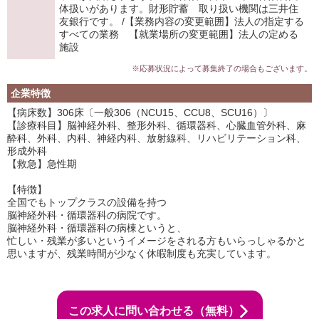
体扱いがあります。財形貯蓄 取り扱い機関は三井住
友銀行です。 /【業務内容の変更範囲】法人の指定する
すべての業務 【就業場所の変更範囲】法人の定める
施設
※応募状況によって募集終了の場合もございます。
企業特徴
【病床数】306床〔一般306（NCU15、CCU8、SCU16）〕
【診療科目】脳神経外科、整形外科、循環器科、心臓血管外科、麻
酔科、外科、内科、神経内科、放射線科、リハビリテーション科、
形成外科
【救急】急性期
【特徴】
全国でもトップクラスの設備を持つ
脳神経外科・循環器科の病院です。
脳神経外科・循環器科の病棟というと、
忙しい・残業が多いというイメージをされる方もいらっしゃるかと
思いますが、残業時間が少なく休暇制度も充実しています。
この求人に問い合わせる（無料）