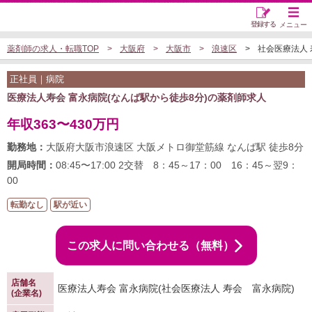
登録する
メニュー
薬剤師の求人・転職TOP
大阪府
大阪市
浪速区
社会医療法人 
正社員｜病院
医療法人寿会 富永病院(なんば駅から徒歩8分)の薬剤師求人
年収363〜430万円
勤務地：
大阪府大阪市浪速区 大阪メトロ御堂筋線 なんば駅 徒歩8分
開局時間：
08:45〜17:00 2交替 8：45～17：00 16：45～翌9：
00
転勤なし
駅が近い
この求人に問い合わせる（無料）
店舗名
医療法人寿会 富永病院(社会医療法人 寿会 富永病院)
(企業名)