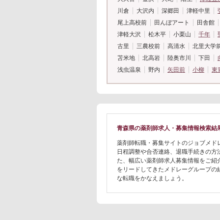
川倉
大沢内
深郷田
津軽中里
尾上高校前
田んぼアート
田舎館
津軽大沢
松木平
小栗山
千年
古里
三農校前
高清水
北里大学
苫米地
北高岩
陸奥市川
下田
浅虫温泉
野内
矢田前
小柳
東
青森県の薬剤師求人・募集情報検索結
薬剤師転職・募集サイトのジョブメド
日程調整や合否連絡、退職手続きの方
た、幅広い薬剤師求人募集情報をご紹
をリードしてきたメドレーグループの
な転職をかなえましょう。