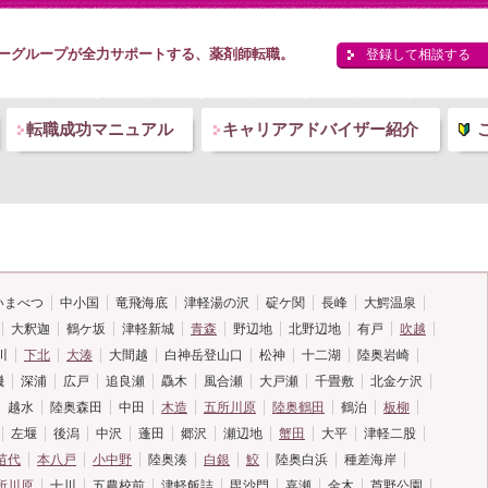
ーグループが全力サポートする、薬剤師転職。
登録して相談する
転職成功マニュアル
キャリアアドバイザー紹介
いまべつ
中小国
竜飛海底
津軽湯の沢
碇ケ関
長峰
大鰐温泉
大釈迦
鶴ケ坂
津軽新城
青森
野辺地
北野辺地
有戸
吹越
川
下北
大湊
大間越
白神岳登山口
松神
十二湖
陸奥岩崎
磯
深浦
広戸
追良瀬
驫木
風合瀬
大戸瀬
千畳敷
北金ケ沢
越水
陸奥森田
中田
木造
五所川原
陸奥鶴田
鶴泊
板柳
左堰
後潟
中沢
蓬田
郷沢
瀬辺地
蟹田
大平
津軽二股
苗代
本八戸
小中野
陸奥湊
白銀
鮫
陸奥白浜
種差海岸
所川原
十川
五農校前
津軽飯詰
毘沙門
嘉瀬
金木
芦野公園