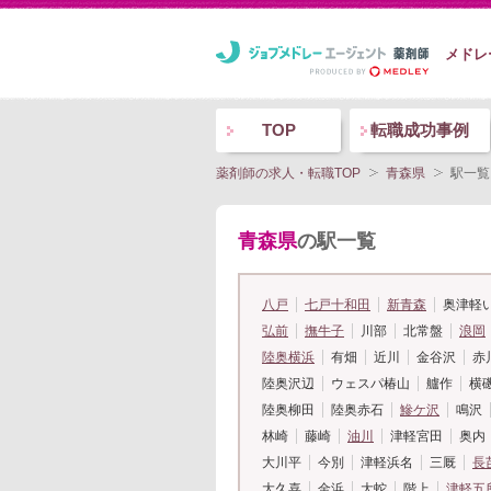
メドレ
TOP
転職成功事例
薬剤師の求人・転職TOP
青森県
駅一覧
青森県
の駅一覧
八戸
七戸十和田
新青森
奥津軽
弘前
撫牛子
川部
北常盤
浪岡
陸奥横浜
有畑
近川
金谷沢
赤
陸奥沢辺
ウェスパ椿山
艫作
横
陸奥柳田
陸奥赤石
鰺ケ沢
鳴沢
林崎
藤崎
油川
津軽宮田
奥内
大川平
今別
津軽浜名
三厩
長
大久喜
金浜
大蛇
階上
津軽五