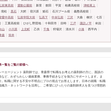
弘前東高前
運動公園前
新里
館田
平賀
柏農高校前
津軽尾上
境松
黒石
大鰐
宿川原
鯖石
石川プール前
義塾高校前
聖愛中高前
弘前学院大前
弘高下
中央弘前
三沢
大曲
柳沢
七百
前
工業高校前
ひがし野団地
十和田市
目時
三戸
諏訪ノ平
剣吉
向山
小川原
上北町
乙供
千曳
狩場沢
清水川
小湊
西平内
青森
筒井
果一覧をご覧の皆様へ
レーエージェント 薬剤師では、青森県で転職をお考えの薬剤師の方に、面談の
法など、わずらわしい連絡業務、事務手続きなどを強力にサポートします。ま
介。転職に関する不安や不明点にプロの視点でお答えします。日本の就職・転職
組織力・ネットワークを活用し、ご希望にぴったりの薬剤師求人を見つけ理想的