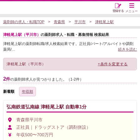
登録する
メニュー
薬剤師の求人・転職TOP
青森県
平川市
津軽尾上駅
津軽尾上駅（平川市）
の薬剤師求人・転職・募集情報 検索結果
津軽尾上駅の薬剤師転職/求人検索結果です。正社員/パート/アルバイトや調剤
薬局/
…
続きを読む
津軽尾上駅（平川市）
+条件を変更する
2
件
の薬剤師求人が見つかりました。（1-2件）
新着順
年収順
弘南鉄道弘南線 津軽尾上駅 自動車1分
青森県平川市
正社員｜ドラッグストア（調剤併設）
年収500〜700万円