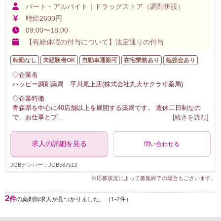
パート・アルバイト｜ドラッグストア（調剤併設）
時給2600円
09:00〜18:00
【有給休暇の付与について】法定通りの付与
転勤なし
未経験者OK
自動車通勤可
在宅業務あり
勉強会あり
◇企業名
ハッピー調剤薬局 平川尾上店(株式会社丸大サクラヰ薬局)
◇企業特徴
青森県を中心に40店舗以上を展開する薬局です。 週休二日制なの
で、お仕事とプ
...
[続きを読む]
求人の詳細を見る
問い合わせる
JOBナンバー：JOB587513
※応募状況によって募集終了の場合もございます。
2
件
の薬剤師求人が見つかりました。（1-2件）