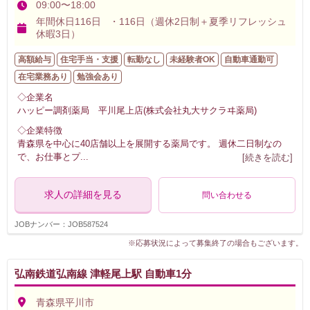
09:00〜18:00
年間休日116日 ・116日（週休2日制＋夏季リフレッシュ
休暇3日）
高額給与
住宅手当・支援
転勤なし
未経験者OK
自動車通勤可
在宅業務あり
勉強会あり
◇企業名
ハッピー調剤薬局 平川尾上店(株式会社丸大サクラヰ薬局)
◇企業特徴
青森県を中心に40店舗以上を展開する薬局です。 週休二日制なの
で、お仕事とプ
...
[続きを読む]
求人の詳細を見る
問い合わせる
JOBナンバー：JOB587524
※応募状況によって募集終了の場合もございます。
弘南鉄道弘南線 津軽尾上駅 自動車1分
青森県平川市