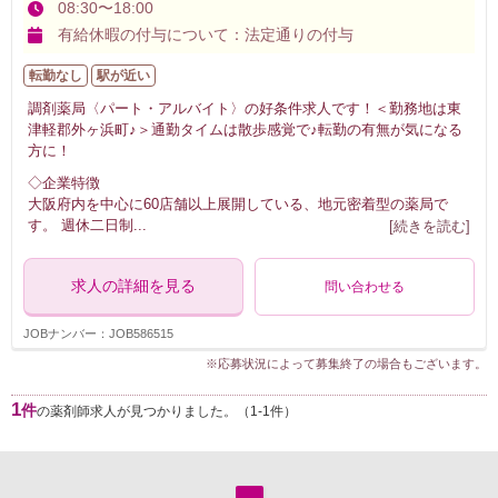
08:30〜18:00
有給休暇の付与について：法定通りの付与
転勤なし
駅が近い
調剤薬局〈パート・アルバイト〉の好条件求人です！＜勤務地は東
津軽郡外ヶ浜町♪＞通勤タイムは散歩感覚で♪転勤の有無が気になる
方に！
◇企業特徴
大阪府内を中心に60店舗以上展開している、地元密着型の薬局で
す。 週休二日制
...
[続きを読む]
求人の詳細を見る
問い合わせる
JOBナンバー：JOB586515
※応募状況によって募集終了の場合もございます。
1
件
の薬剤師求人が見つかりました。（1-1件）