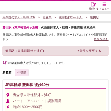
登録する
メニュー
薬剤師の求人・転職TOP
青森県
東津軽郡外ヶ浜町
蟹田駅
蟹田駅（東津軽郡外ヶ浜町）
の薬剤師求人・転職・募集情報 検索結果
蟹田駅の薬剤師転職/求人検索結果です。正社員/パート/アルバイトや調剤薬局/
ドラ
…
続きを読む
蟹田駅（東津軽郡外ヶ浜町）
+条件を変更する
1
件
の薬剤師求人が見つかりました。（1-1件）
新着順
年収順
JR津軽線 蟹田駅 徒歩10分
青森県東津軽郡外ヶ浜町
パート・アルバイト｜調剤薬局
時給1800〜2500円