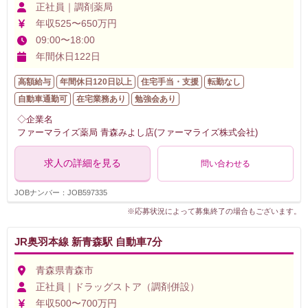
正社員｜調剤薬局
年収525〜650万円
09:00〜18:00
年間休日122日
高額給与
年間休日120日以上
住宅手当・支援
転勤なし
自動車通勤可
在宅業務あり
勉強会あり
◇企業名
ファーマライズ薬局 青森みよし店(ファーマライズ株式会社)
求人の詳細を見る
問い合わせる
JOBナンバー：JOB597335
※応募状況によって募集終了の場合もございます。
JR奥羽本線 新青森駅 自動車7分
青森県青森市
正社員｜ドラッグストア（調剤併設）
年収500〜700万円