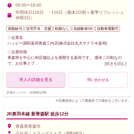
09:00〜18:00
年間休日116日 ・116日（週休2日制＋夏季リフレッシュ
休暇3日）
高額給与
住宅手当・支援
転勤なし
未経験者OK
自動車通勤可
◇企業名
ハッピー調剤薬局青森三内店(株式会社丸大サクラヰ薬局)
◇企業特徴
青森県を中心に40店舗以上を展開する薬局です。 週休二日制なの
で、お仕事とプ
...
[続きを読む]
求人の詳細を見る
問い合わせる
JOBナンバー：JOB401296
※応募状況によって募集終了の場合もございます。
JR奥羽本線 新青森駅 徒歩12分
青森県青森市
正社員｜ドラッグストア（調剤併設）