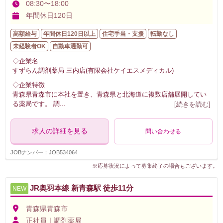
08:30〜18:00
年間休日120日
高額給与
年間休日120日以上
住宅手当・支援
転勤なし
未経験者OK
自動車通勤可
◇企業名
すずらん調剤薬局 三内店(有限会社ケイエスメディカル)
◇企業特徴
青森県青森市に本社を置き、青森県と北海道に複数店舗展開してい
る薬局です。 調
...
[続きを読む]
求人の詳細を見る
問い合わせる
JOBナンバー：JOB534064
※応募状況によって募集終了の場合もございます。
JR奥羽本線 新青森駅 徒歩11分
NEW
青森県青森市
正社員｜調剤薬局