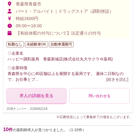
青森県青森市
パート・アルバイト｜ドラッグストア（調剤併設）
時給2600円
09:00〜18:00
【有給休暇の付与について】法定通りの付与
転勤なし
未経験者OK
自動車通勤可
◇企業名
ハッピー調剤薬局 青森新城店(株式会社丸大サクラヰ薬局)
◇企業特徴
青森県を中心に40店舗以上を展開する薬局です。 週休二日制なの
で、お仕事とプ
...
[続きを読む]
求人の詳細を見る
問い合わせる
JOBナンバー：JOB492218
※応募状況によって募集終了の場合もございます。
10
件
の薬剤師求人が見つかりました。（1-10件）