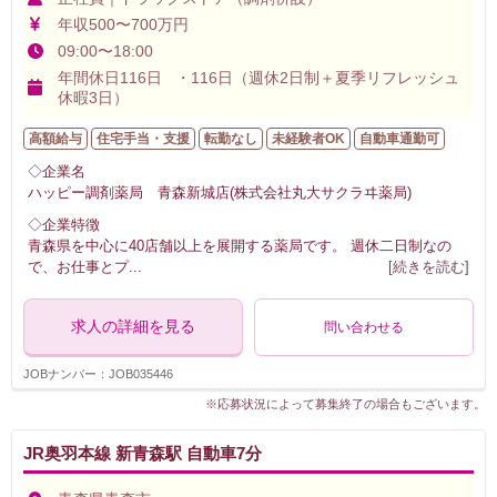
年収500〜700万円
09:00〜18:00
年間休日116日 ・116日（週休2日制＋夏季リフレッシュ
休暇3日）
高額給与
住宅手当・支援
転勤なし
未経験者OK
自動車通勤可
◇企業名
ハッピー調剤薬局 青森新城店(株式会社丸大サクラヰ薬局)
◇企業特徴
青森県を中心に40店舗以上を展開する薬局です。 週休二日制なの
で、お仕事とプ
...
[続きを読む]
求人の詳細を見る
問い合わせる
JOBナンバー：JOB035446
※応募状況によって募集終了の場合もございます。
JR奥羽本線 新青森駅 自動車7分