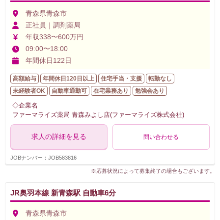
青森県青森市
正社員｜調剤薬局
年収338〜600万円
09:00〜18:00
年間休日122日
高額給与
年間休日120日以上
住宅手当・支援
転勤なし
未経験者OK
自動車通勤可
在宅業務あり
勉強会あり
◇企業名
ファーマライズ薬局 青森みよし店(ファーマライズ株式会社)
求人の詳細を見る
問い合わせる
JOBナンバー：JOB583816
※応募状況によって募集終了の場合もございます。
JR奥羽本線 新青森駅 自動車6分
青森県青森市