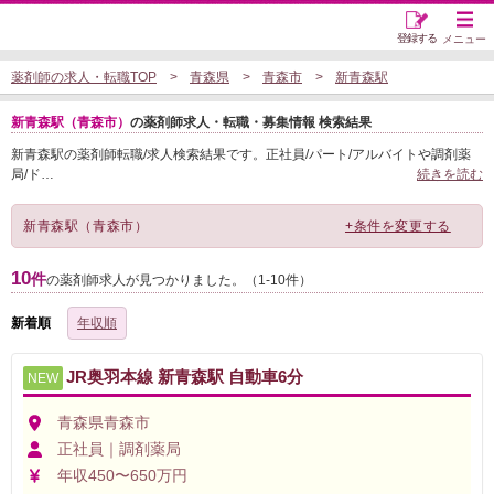
登録する
メニュー
薬剤師の求人・転職TOP
青森県
青森市
新青森駅
新青森駅（青森市）
の薬剤師求人・転職・募集情報 検索結果
新青森駅の薬剤師転職/求人検索結果です。正社員/パート/アルバイトや調剤薬
局/ド
…
続きを読む
新青森駅（青森市）
+条件を変更する
10
件
の薬剤師求人が見つかりました。（1-10件）
新着順
年収順
JR奥羽本線 新青森駅 自動車6分
NEW
青森県青森市
正社員｜調剤薬局
年収450〜650万円