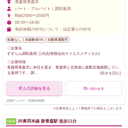
青森県青森市
パート・アルバイト｜調剤薬局
時給2000〜2500円
08:30〜18:00
有給休暇の付与について：法定通りの付与
転勤なし
未経験者OK
自動車通勤可
◇企業名
すずらん調剤薬局 三内店(有限会社ケイエスメディカル)
◇企業特徴
青森県青森市に本社を置き、青森県と北海道に複数店舗展開してい
る薬局です。 調
...
[続きを読む]
求人の詳細を見る
問い合わせる
JOBナンバー：JOB534066
※応募状況によって募集終了の場合もございます。
JR奥羽本線 新青森駅 徒歩11分
NEW