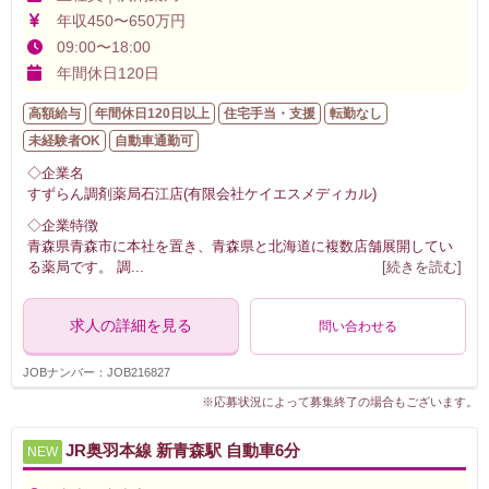
年収450〜650万円
09:00〜18:00
年間休日120日
高額給与
年間休日120日以上
住宅手当・支援
転勤なし
未経験者OK
自動車通勤可
◇企業名
すずらん調剤薬局石江店(有限会社ケイエスメディカル)
◇企業特徴
青森県青森市に本社を置き、青森県と北海道に複数店舗展開してい
る薬局です。 調
...
[続きを読む]
求人の詳細を見る
問い合わせる
JOBナンバー：JOB216827
※応募状況によって募集終了の場合もございます。
JR奥羽本線 新青森駅 自動車6分
NEW