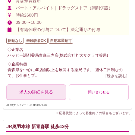
青森県青森市
パート・アルバイト｜ドラッグストア（調剤併設）
時給2600円
09:00〜18:00
【有給休暇の付与について】法定通りの付与
転勤なし
未経験者OK
自動車通勤可
◇企業名
ハッピー調剤薬局青森三内店(株式会社丸大サクラヰ薬局)
◇企業特徴
青森県を中心に40店舗以上を展開する薬局です。 週休二日制なの
で、お仕事とプ
...
[続きを読む]
求人の詳細を見る
問い合わせる
JOBナンバー：JOB492140
※応募状況によって募集終了の場合もございます。
JR奥羽本線 新青森駅 徒歩12分