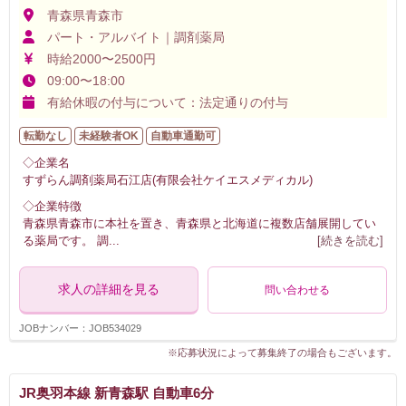
青森県青森市
パート・アルバイト｜調剤薬局
時給2000〜2500円
09:00〜18:00
有給休暇の付与について：法定通りの付与
転勤なし
未経験者OK
自動車通勤可
◇企業名
すずらん調剤薬局石江店(有限会社ケイエスメディカル)
◇企業特徴
青森県青森市に本社を置き、青森県と北海道に複数店舗展開してい
る薬局です。 調
...
[続きを読む]
求人の詳細を見る
問い合わせる
JOBナンバー：JOB534029
※応募状況によって募集終了の場合もございます。
JR奥羽本線 新青森駅 自動車6分