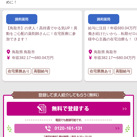
めに！
【鳥取市】の求人！高待遇でやる気UP！異
給与に注目！年収680.04万
動をご心配の薬剤師さんに！在宅医療に参
働き続けたいから…転勤ゼロ
加できます！
様中心主義の在宅治療も！《
鳥取県 鳥取市
鳥取県 鳥取市
年収382.17〜680.04万円
年収382.17〜680.04万円
在宅業務あり
高額給与
在宅業務あり
高額給与