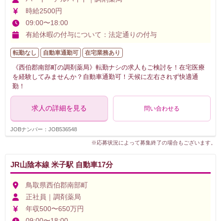
時給2500円
09:00〜18:00
有給休暇の付与について：法定通りの付与
転勤なし
自動車通勤可
在宅業務あり
《西伯郡南部町の調剤薬局》転勤ナシの求人もご検討を！在宅医療
を経験してみませんか？自動車通勤可！天候に左右されず快適通
勤！
求人の詳細を見る
問い合わせる
JOBナンバー：JOB536548
※応募状況によって募集終了の場合もございます。
JR山陰本線 米子駅 自動車17分
鳥取県西伯郡南部町
正社員｜調剤薬局
年収500〜650万円
09:00〜18:00