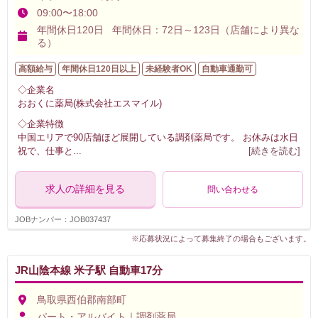
09:00〜18:00
年間休日120日 年間休日：72日～123日（店舗により異な
る）
高額給与
年間休日120日以上
未経験者OK
自動車通勤可
◇企業名
おおくに薬局(株式会社エスマイル)
◇企業特徴
中国エリアで90店舗ほど展開している調剤薬局です。 お休みは水日
祝で、仕事と
...
[続きを読む]
求人の詳細を見る
問い合わせる
JOBナンバー：JOB037437
※応募状況によって募集終了の場合もございます。
JR山陰本線 米子駅 自動車17分
鳥取県西伯郡南部町
パート・アルバイト｜調剤薬局