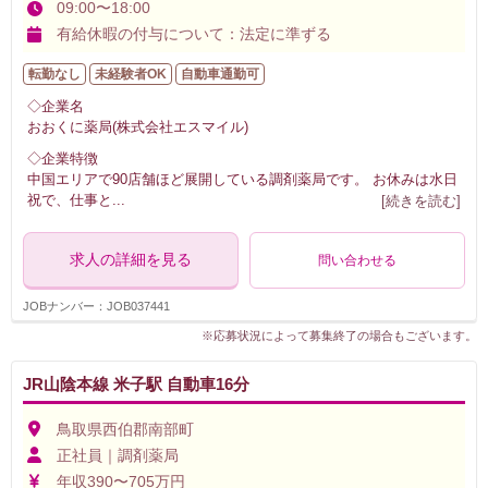
09:00〜18:00
有給休暇の付与について：法定に準ずる
転勤なし
未経験者OK
自動車通勤可
◇企業名
おおくに薬局(株式会社エスマイル)
◇企業特徴
中国エリアで90店舗ほど展開している調剤薬局です。 お休みは水日
祝で、仕事と
...
[続きを読む]
求人の詳細を見る
問い合わせる
JOBナンバー：JOB037441
※応募状況によって募集終了の場合もございます。
JR山陰本線 米子駅 自動車16分
鳥取県西伯郡南部町
正社員｜調剤薬局
年収390〜705万円