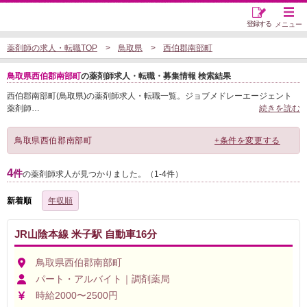
登録する
メニュー
薬剤師の求人・転職TOP
鳥取県
西伯郡南部町
鳥取県西伯郡南部町
の薬剤師求人・転職・募集情報 検索結果
西伯郡南部町(鳥取県)の薬剤師求人・転職一覧。ジョブメドレーエージェント
薬剤師
…
続きを読む
鳥取県西伯郡南部町
+条件を変更する
4
件
の薬剤師求人が見つかりました。（1-4件）
新着順
年収順
JR山陰本線 米子駅 自動車16分
鳥取県西伯郡南部町
パート・アルバイト｜調剤薬局
時給2000〜2500円