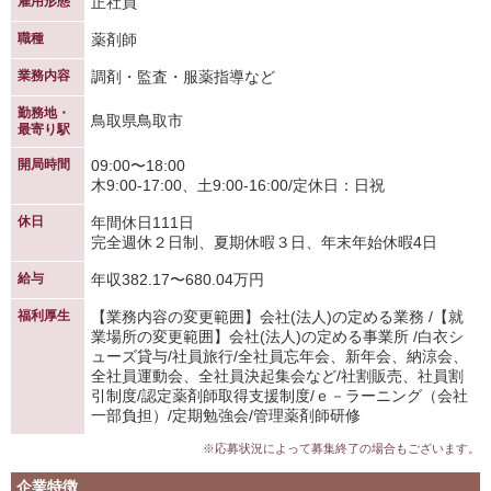
雇用形態
正社員
職種
薬剤師
業務内容
調剤・監査・服薬指導など
勤務地・
鳥取県鳥取市
最寄り駅
開局時間
09:00〜18:00
木9:00-17:00、土9:00-16:00/定休日：日祝
休日
年間休日111日
完全週休２日制、夏期休暇３日、年末年始休暇4日
給与
年収382.17〜680.04万円
福利厚生
【業務内容の変更範囲】会社(法人)の定める業務 /【就
業場所の変更範囲】会社(法人)の定める事業所 /白衣シ
ューズ貸与/社員旅行/全社員忘年会、新年会、納涼会、
全社員運動会、全社員決起集会など/社割販売、社員割
引制度/認定薬剤師取得支援制度/ｅ－ラーニング（会社
一部負担）/定期勉強会/管理薬剤師研修
※応募状況によって募集終了の場合もございます。
企業特徴