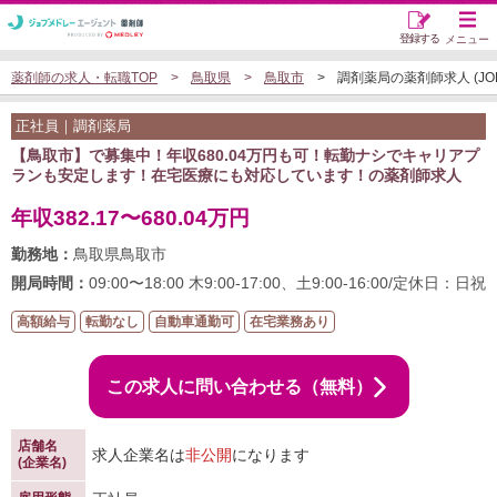
登録する
メニュー
薬剤師の求人・転職TOP
鳥取県
鳥取市
調剤薬局の薬剤師求人 (JOB5
正社員｜調剤薬局
【鳥取市】で募集中！年収680.04万円も可！転勤ナシでキャリアプ
ランも安定します！在宅医療にも対応しています！の薬剤師求人
年収382.17〜680.04万円
勤務地：
鳥取県鳥取市
開局時間：
09:00〜18:00 木9:00-17:00、土9:00-16:00/定休日：日祝
高額給与
転勤なし
自動車通勤可
在宅業務あり
この求人に問い合わせる（無料）
店舗名
求人企業名は
非公開
になります
(企業名)