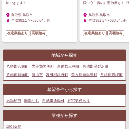
加できます！
様中心主義の在宅治療も！《
鳥取県 鳥取市
鳥取県 鳥取市
年収382.17〜680.04万円
年収382.17〜680.04万円
在宅業務あり
高額給与
在宅業務あり
高額給与
地域から探す
八頭郡八頭町
岩美郡岩美町
東伯郡三朝町
東伯郡湯梨浜町
八頭郡智頭町
津山市
苫田郡鏡野町
美方郡新温泉町
八頭郡若桜町
希望条件から探す
高額給与
転勤なし
自動車通勤可
在宅業務あり
業種から探す
調剤薬局