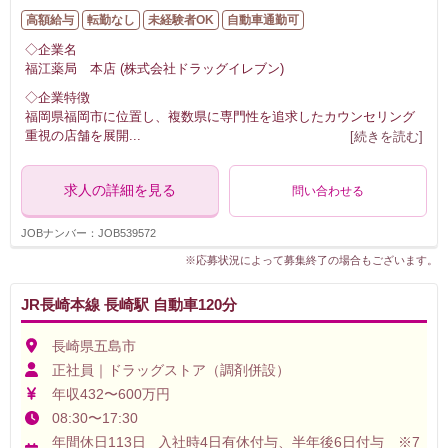
高額給与
転勤なし
未経験者OK
自動車通勤可
◇企業名
福江薬局 本店 (株式会社ドラッグイレブン)
◇企業特徴
福岡県福岡市に位置し、複数県に専門性を追求したカウンセリング
重視の店舗を展開
...
[続きを読む]
求人の詳細を見る
問い合わせる
JOBナンバー：JOB539572
※応募状況によって募集終了の場合もございます。
JR長崎本線 長崎駅 自動車120分
長崎県五島市
正社員｜ドラッグストア（調剤併設）
年収432〜600万円
08:30〜17:30
年間休日113日 入社時4日有休付与、半年後6日付与 ※7