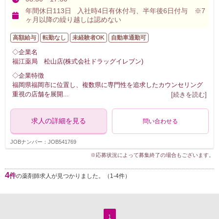
年間休日113日 入社時4日有休付与、半年後6日付与 ※7
ヶ月以降の繰り越しは認めない
高額給与
転勤なし
未経験者OK
自動車通勤可
◇企業名
福江薬局 松山店(株式会社ドラッグイレブン)
◇企業特徴
福岡県福岡市に位置し、複数県に専門性を追求したカウンセリング
重視の店舗を展開
...
[続きを読む]
求人の詳細を見る
問い合わせる
JOBナンバー：JOB541769
※応募状況によって募集終了の場合もございます。
4
件
の薬剤師求人が見つかりました。（1-4件）
1