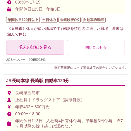
08:30〜17:15
年間休日125日 年始3日
年間休日120日以上
土日休み
未経験者OK
自動車通勤可
《五島市》休日が多い職場です♪経験を積むのに適した職場！週末は
遊んで休む！
求人の詳細を見る
問い合わせる
JOBナンバー：JOB500341
※応募状況によって募集終了の場合もございます。
JR長崎本線 長崎駅 自動車120分
長崎県五島市
正社員｜ドラッグストア（調剤併設）
年収432〜600万円
09:00〜18:00
年間休日113日 入社時4日有休付与、半年後6日付与 ※7
ヶ月以降の繰り越しは認めない