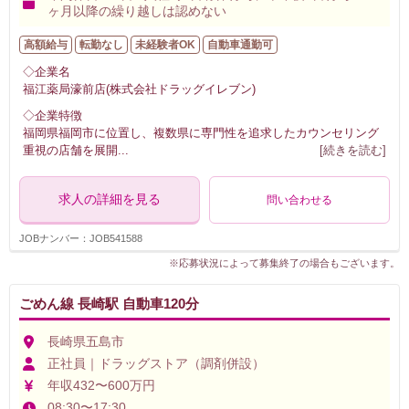
ヶ月以降の繰り越しは認めない
高額給与
転勤なし
未経験者OK
自動車通勤可
◇企業名
福江薬局濠前店(株式会社ドラッグイレブン)
◇企業特徴
福岡県福岡市に位置し、複数県に専門性を追求したカウンセリング
重視の店舗を展開
...
[続きを読む]
求人の詳細を見る
問い合わせる
JOBナンバー：JOB541588
※応募状況によって募集終了の場合もございます。
ごめん線 長崎駅 自動車120分
長崎県五島市
正社員｜ドラッグストア（調剤併設）
年収432〜600万円
08:30〜17:30