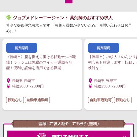
ジョブメドレーエージェント 薬剤師のおすすめ求人
希少な好条件急募求人です！ 募集人員数が少ないため、お問い合わせはお早
めに！
《長崎市》腰を据えて働ける転勤ナシの職
【諫早市】の求人！のんびり
場！ラッシュは無縁のマイカー通勤も可
初心者も歓迎します！転勤ナ
能！便利な設備を活用できる職場！
検討を！
長崎県 長崎市
長崎県 諫早市
時給2000〜2300円
時給2500〜2800円
転勤なし
自動車通勤可
自動車通勤可
転勤なし