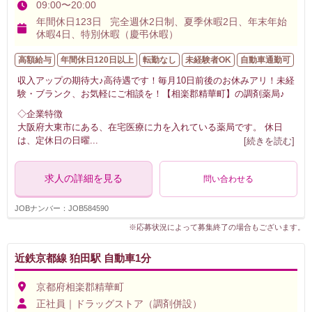
09:00〜20:00
年間休日123日 完全週休2日制、夏季休暇2日、年末年始
休暇4日、特別休暇（慶弔休暇）
高額給与
年間休日120日以上
転勤なし
未経験者OK
自動車通勤可
収入アップの期待大♪高待遇です！毎月10日前後のお休みアリ！未経
験・ブランク、お気軽にご相談を！【相楽郡精華町】の調剤薬局♪
◇企業特徴
大阪府大東市にある、在宅医療に力を入れている薬局です。 休日
は、定休日の日曜
...
[続きを読む]
求人の詳細を見る
問い合わせる
JOBナンバー：JOB584590
※応募状況によって募集終了の場合もございます。
近鉄京都線 狛田駅 自動車1分
京都府相楽郡精華町
正社員｜ドラッグストア（調剤併設）