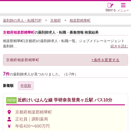
登録する
メニュー
薬剤師の求人・転職TOP
京都府
相楽郡精華町
京都府相楽郡精華町
の薬剤師求人・転職・募集情報 検索結果
相楽郡精華町(京都府)の薬剤師求人・転職一覧。ジョブメドレーエージェント
薬剤師
…
続きを読む
京都府相楽郡精華町
+条件を変更する
7
件
の薬剤師求人が見つかりました。（1-7件）
新着順
年収順
近鉄けいはんな線 学研奈良登美ヶ丘駅 バス10分
NEW
京都府相楽郡精華町
正社員｜調剤薬局
年収420〜600万円