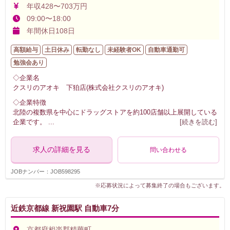
年収428〜703万円
09:00〜18:00
年間休日108日
高額給与
土日休み
転勤なし
未経験者OK
自動車通勤可
勉強会あり
◇企業名
クスリのアオキ 下狛店(株式会社クスリのアオキ)
◇企業特徴
北陸の複数県を中心にドラッグストアを約100店舗以上展開している
企業です。
...
[続きを読む]
求人の詳細を見る
問い合わせる
JOBナンバー：JOB598295
※応募状況によって募集終了の場合もございます。
近鉄京都線 新祝園駅 自動車7分
京都府相楽郡精華町