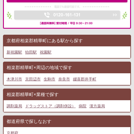
京都府相楽郡精華町にある駅から探す
新祝園駅
狛田駅
祝園駅
相楽郡精華町×周辺の地域で探す
木津川市
京田辺市
生駒市
奈良市
綴喜郡井手町
相楽郡精華町×業種で探す
調剤薬局
ドラッグストア（調剤併設）
病院
漢方薬局
都道府県で探しなおす
京都府