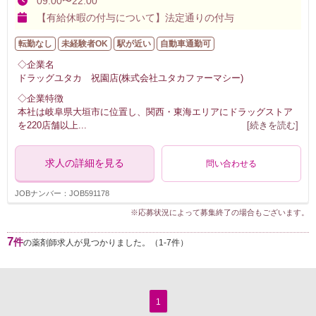
09:00〜22:00
【有給休暇の付与について】法定通りの付与
転勤なし
未経験者OK
駅が近い
自動車通勤可
◇企業名
ドラッグユタカ 祝園店(株式会社ユタカファーマシー)
◇企業特徴
本社は岐阜県大垣市に位置し、関西・東海エリアにドラッグストア
を220店舗以上
...
[続きを読む]
求人の詳細を見る
問い合わせる
JOBナンバー：JOB591178
※応募状況によって募集終了の場合もございます。
7
件
の薬剤師求人が見つかりました。（1-7件）
1