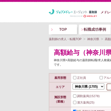
メドレ
TOP
転職成功事例
薬剤師の求人・転職TOP
神奈川県
高額
高額給与（神奈川
神奈川県×高額給与の薬剤師転職/求人検索
です。
雇用形態
正社員
アル
エリア
調剤薬局
(15278)
施設形態
（業種）
漢方薬局
(25)