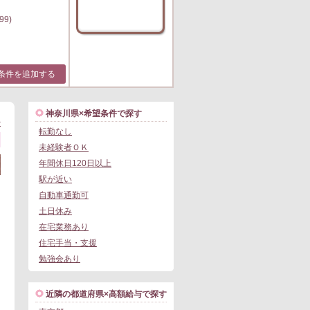
99)
条件を追加する
神奈川県×希望条件で探す
>
転勤なし
未経験者ＯＫ
年間休日120日以上
駅が近い
自動車通勤可
土日休み
在宅業務あり
住宅手当・支援
勉強会あり
近隣の都道府県×高額給与で探す