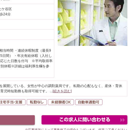
土ケ谷区
歩24分
日相当時間 ・連続休暇制度（最長9
5日間） ・年次有給休暇（入社し
に応じた日数を付与 ※平均取得率
・特別休暇※詳細は福利厚生欄を参
どを展開している、女性が中心の調剤薬局です。 転勤の心配もなく、産休・育休
、育児時短勤務も取得可能です。
...
[続きを読む]
間休日120日以上
住宅手当・支援
転勤なし
未経験者OK
自動車通勤可
※応募状況によって募集終了の場合もございます。何卒ご了承ください