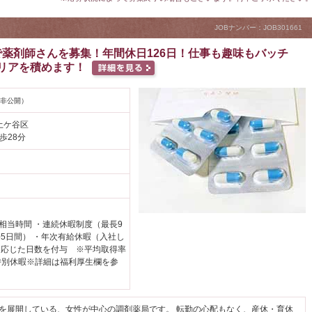
JOBナンバー：JOB301661
薬剤師さんを募集！年間休日126日！仕事も趣味もバッチ
リアを積めます！
非公開）
土ケ谷区
歩28分
日相当時間 ・連続休暇制度（最長9
5日間） ・年次有給休暇（入社し
に応じた日数を付与 ※平均取得率
・特別休暇※詳細は福利厚生欄を参
どを展開している、女性が中心の調剤薬局です。 転勤の心配もなく、産休・育休