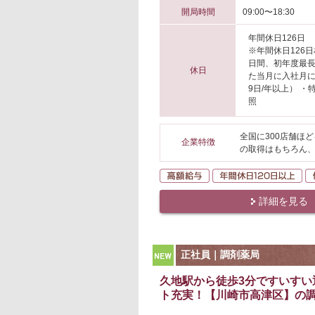
開局時間
09:00〜18:30
年間休日126日
※年間休日126
日間、初年度最長
休日
た当月に入社月
9日/年以上） 
照
全国に300店舗ほ
企業特徴
の取得はもちろん
高額給与
年
詳細を見る
NEW
正社員｜調剤薬局
久地駅から徒歩3分ですいす
ト充実！【川崎市高津区】の調