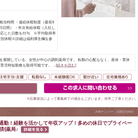
日相当時間 ・連続休暇制度（最長9
5日間） ・年次有給休暇（入社し
に応じた日数を付与 ※平均取得率
・特別休暇※詳細は福利厚生欄を参
どを展開している、女性が中心の調剤薬局です。 転勤の心配もなく、産休・育休
、育児時短勤務も取得可能です。
...
[続きを読む]
間休日120日以上
住宅手当・支援
転勤なし
未経験者OK
駅が近い
在
※応募状況によって募集終了の場合もございます。何卒ご了承ください
JOBナンバー：JOB370850
い通勤！経験を活かして年収アップ！多めの休日でプライベー
剤薬局♪