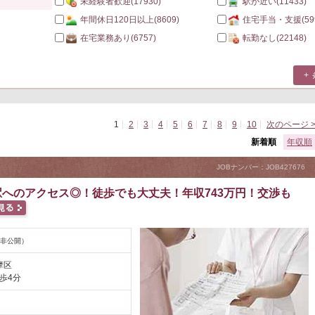
未経験者歓迎
(17930)
駅が近い
(11433)
年間休日120日以上
(8609)
住宅手当・支援
(59
在宅業務あり
(6757)
転勤なし
(22148)
1
2
3
4
5
6
7
8
9
10
次のページ 
。
新着順
年収順
JOBナンバー：JOB427676
へのアクセス◎！徒歩でも大丈夫！年収743万円！交渉も
非公開）
摩区
歩4分