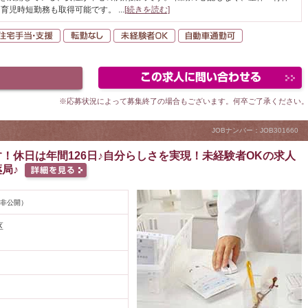
、育児時短勤務も取得可能です。
...
[続きを読む]
間休日120日以上
住宅手当・支援
転勤なし
未経験者OK
自動車通勤可
※応募状況によって募集終了の場合もございます。何卒ご了承ください
JOBナンバー：JOB301660
！休日は年間126日♪自分らしさを実現！未経験者OKの求人
局♪
非公開）
区