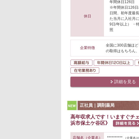
年間休日126日
※年間休日126
日間、初年度最長
休日
た当月に入社月
9日/年以上） 
照
全国に300店舗ほ
企業特徴
の取得はもちろん
高額給与
年
在宅業務あり
詳細を見る
NEW
正社員｜調剤薬局
高年収求人です！いますぐチェ
浜市保土ケ谷区》
店舗名（企業名）
**********
（企業名は