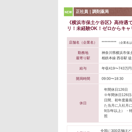
NEW
正社員｜調剤薬局
《横浜市保土ケ谷区》高待遇で
リ！未経験OK！ゼロからキャ
店舗名（企業名）
**********
（企業名は
勤務地
神奈川県横浜市保
最寄り駅
相鉄本線 西谷駅 徒
給与
年収419〜743万円
開局時間
09:00〜18:30
年間休日126日
※年間休日126
日間、初年度最長
休日
た当月に入社月
9日/年以上） 
照
全国に300店舗ほ