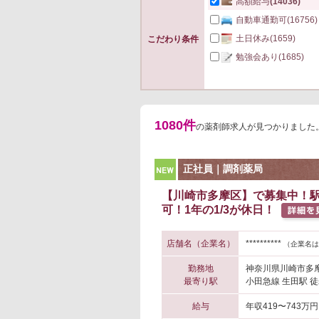
高額給与
(14036)
自動車通勤可
(16756)
土日休み
(1659)
こだわり条件
勉強会あり
(1685)
1080件
の薬剤師求人が見つかりました
NEW
正社員｜調剤薬局
【川崎市多摩区】で募集中！駅
可！1年の1/3が休日！
店舗名（企業名）
**********
（企業名は
勤務地
神奈川県川崎市多
最寄り駅
小田急線 生田駅 徒
給与
年収419〜743万円