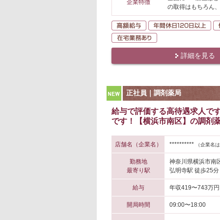
企業特徴
の取得はもちろん
高額給与
年
在宅業務あり
詳細を見る
NEW
正社員｜調剤薬局
給与で評価する高待遇求人です
です！【横浜市南区】の調剤薬
店舗名（企業名）
**********
（企業名は
勤務地
神奈川県横浜市南
最寄り駅
弘明寺駅 徒歩25分
給与
年収419〜743万円
開局時間
09:00〜18:00