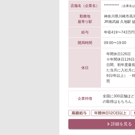
店舗名（企業名）
**********
（企業名は
勤務地
神奈川県川崎市高
最寄り駅
JR南武線 久地駅 
給与
年収419〜743万円
開局時間
09:00〜19:00
年間休日126日
※年間休日126
日間、初年度最長
休日
た当月に入社月
9日/年以上） 
照
全国に300店舗ほ
企業特徴
の取得はもちろん
高額給与
年
詳細を見る