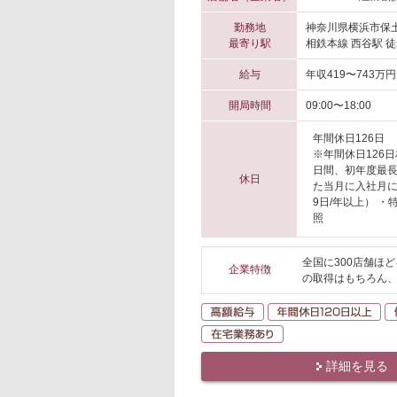
勤務地
神奈川県横浜市保
最寄り駅
相鉄本線 西谷駅 徒
給与
年収419〜743万円
開局時間
09:00〜18:00
年間休日126日
※年間休日126
日間、初年度最長
休日
た当月に入社月
9日/年以上） 
照
全国に300店舗ほ
企業特徴
の取得はもちろん
高額給与
年
在宅業務あり
詳細を見る