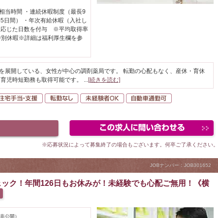
日相当時間 ・連続休暇制度（最長9
5日間） ・年次有給休暇（入社し
に応じた日数を付与 ※平均取得率
・特別休暇※詳細は福利厚生欄を参
どを展開している、女性が中心の調剤薬局です。 転勤の心配もなく、産休・育休
、育児時短勤務も取得可能です。
...
[続きを読む]
間休日120日以上
住宅手当・支援
転勤なし
未経験者OK
自動車通勤可
※応募状況によって募集終了の場合もございます。何卒ご了承ください
JOBナンバー：JOB301652
ック！年間126日もお休みが！未経験でも心配ご無用！《横
非公開）