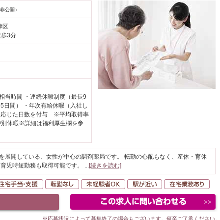
非公開）
津区
徒歩3分
日相当時間 ・連続休暇制度（最長9
5日間） ・年次有給休暇（入社し
に応じた日数を付与 ※平均取得率
・特別休暇※詳細は福利厚生欄を参
どを展開している、女性が中心の調剤薬局です。 転勤の心配もなく、産休・育休
、育児時短勤務も取得可能です。
...
[続きを読む]
間休日120日以上
住宅手当・支援
転勤なし
未経験者OK
駅が近い
在
※応募状況によって募集終了の場合もございます。何卒ご了承ください