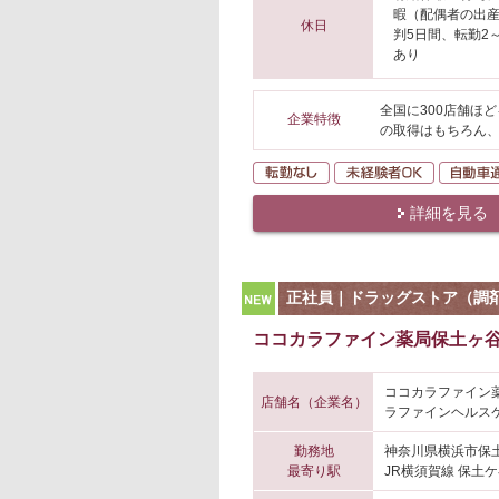
暇（配偶者の出産
休日
判5日間、転勤2
あり
全国に300店舗ほ
企業特徴
の取得はもちろん
転勤なし
未経験者O
詳細を見る
NEW
正社員｜ドラッグストア（調
ココカラファイン薬局保土ヶ谷
ココカラファイン
店舗名（企業名）
ラファインヘルスケ
勤務地
神奈川県横浜市保
最寄り駅
JR横須賀線 保土ケ