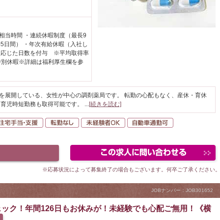
日相当時間 ・連続休暇制度（最長9
5日間） ・年次有給休暇（入社し
に応じた日数を付与 ※平均取得率
・特別休暇※詳細は福利厚生欄を参
どを展開している、女性が中心の調剤薬局です。 転勤の心配もなく、産休・育休
、育児時短勤務も取得可能です。
...
[続きを読む]
間休日120日以上
住宅手当・支援
転勤なし
未経験者OK
自動車通勤可
※応募状況によって募集終了の場合もございます。何卒ご了承ください
JOBナンバー：JOB301652
ック！年間126日もお休みが！未経験でも心配ご無用！《横