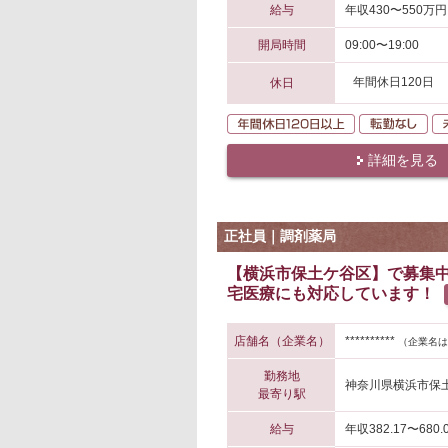
給与
年収430〜550万円
開局時間
09:00〜19:00
年間休日120日
休日
年間休日120日
転
詳細を見る
正社員｜調剤薬局
【横浜市保土ケ谷区】で募集
宅医療にも対応しています！
店舗名（企業名）
**********
（企業名は
勤務地
神奈川県横浜市保
最寄り駅
給与
年収382.17〜680