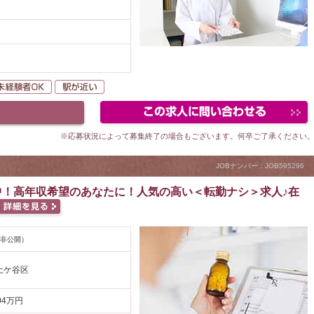
以上
勤なし
未経験者OK
駅が近い
※応募状況によって募集終了の場合もございます。何卒ご了承ください
JOBナンバー：JOB595296
中！高年収希望のあなたに！人気の高い＜転勤ナシ＞求人♪在
非公開）
土ケ谷区
.04万円