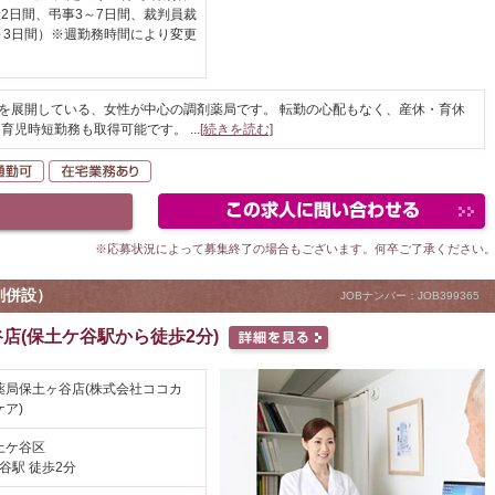
2日間、弔事3～7日間、裁判員裁
～3日間）※週勤務時間により変更
どを展開している、女性が中心の調剤薬局です。 転勤の心配もなく、産休・育休
、育児時短勤務も取得可能です。
...
[続きを読む]
K
自動車通勤可
在宅業務あり
※応募状況によって募集終了の場合もございます。何卒ご了承ください
剤併設）
JOBナンバー：JOB399365
店(保土ケ谷駅から徒歩2分)
薬局保土ヶ谷店(株式会社ココカ
ア)
土ケ谷区
谷駅 徒歩2分