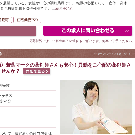
どを展開している、女性が中心の調剤薬局です。 転勤の心配もなく、産休・育休
、育児時短勤務も取得可能です。
...
[続きを読む]
K
自動車通勤可
在宅業務あり
※応募状況によって募集終了の場合もございます。何卒ご了承ください
局
JOBナンバー：JOB506818
局》若葉マークの薬剤師さんも安心！異動をご心配の薬剤師さ
ませんか？
非公開）
土ケ谷区
歩24分
円
ついて：法定通りの付与 特別休