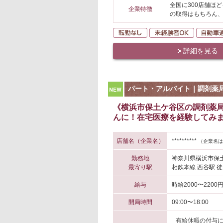
全国に300店舗ほ
企業特徴
の取得はもちろん
転勤なし
未経験者O
詳細を見る
NEW
パート・アルバイト｜調剤薬
《横浜市保土ケ谷区の調剤薬
んに！在宅医療を経験してみ
店舗名（企業名）
**********
（企業名は
勤務地
神奈川県横浜市保
最寄り駅
相鉄本線 西谷駅 徒
給与
時給2000〜2200
開局時間
09:00〜18:00
有給休暇の付与に