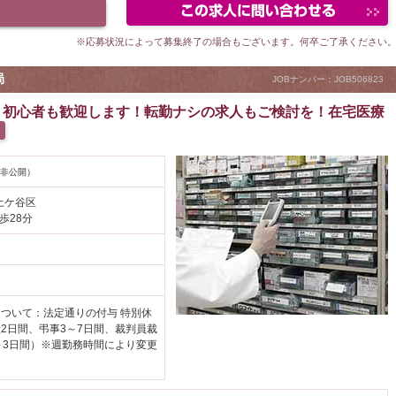
※応募状況によって募集終了の場合もございます。何卒ご了承ください
局
JOBナンバー：JOB506823
！初心者も歓迎します！転勤ナシの求人もご検討を！在宅医療
非公開）
土ケ谷区
歩28分
円
ついて：法定通りの付与 特別休
2日間、弔事3～7日間、裁判員裁
～3日間）※週勤務時間により変更