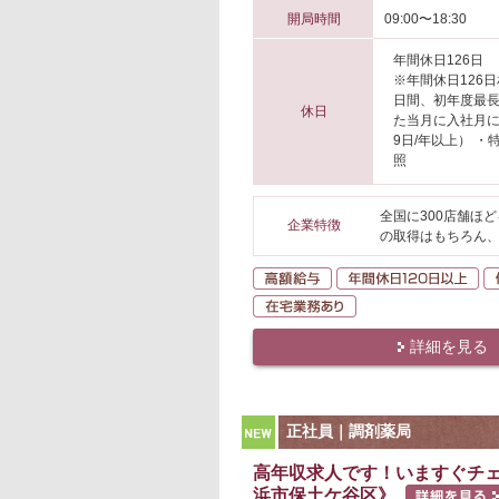
開局時間
09:00〜18:30
年間休日126日
※年間休日126
日間、初年度最長
休日
た当月に入社月
9日/年以上） 
照
全国に300店舗ほ
企業特徴
の取得はもちろん
高額給与
年
在宅業務あり
詳細を見る
NEW
正社員｜調剤薬局
高年収求人です！いますぐチェ
浜市保土ケ谷区》