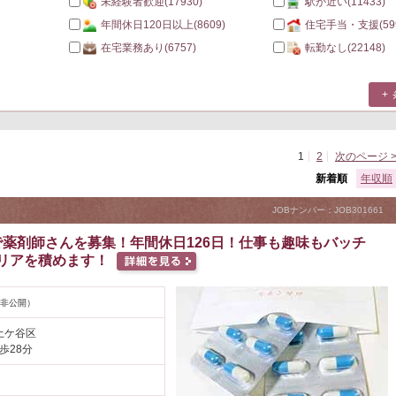
未経験者歓迎
(17930)
駅が近い
(11433)
年間休日120日以上
(8609)
住宅手当・支援
(59
在宅業務あり
(6757)
転勤なし
(22148)
1
2
次のページ 
新着順
年収順
JOBナンバー：JOB301661
薬剤師さんを募集！年間休日126日！仕事も趣味もバッチ
リアを積めます！
非公開）
土ケ谷区
歩28分