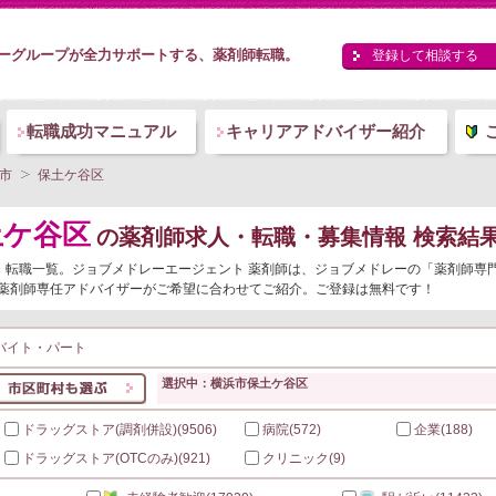
ーグループが全力サポートする、薬剤師転職。
登録して相談する
転職成功マニュアル
キャリアアドバイザー紹介
市
保土ケ谷区
土ケ谷区
の薬剤師求人・転職・募集情報 検索結
人・転職一覧。ジョブメドレーエージェント 薬剤師は、ジョブメドレーの「薬剤師専
薬剤師専任アドバイザーがご希望に合わせてご紹介。ご登録は無料です！
バイト・パート
選択中：横浜市保土ケ谷区
ドラッグストア(調剤併設)
(9506)
病院
(572)
企業
(188)
ドラッグストア(OTCのみ)
(921)
クリニック
(9)