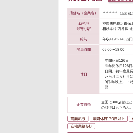
店舗名（企業名）
**********
（企業名は
勤務地
神奈川県横浜市保
最寄り駅
相鉄本線 西谷駅 徒
給与
年収419〜743万円
開局時間
09:00〜18:00
年間休日126日
※年間休日126
日間、初年度最長
休日
た当月に入社月
9日/年以上） 
照
全国に300店舗ほ
企業特徴
の取得はもちろん
高額給与
年
在宅業務あり