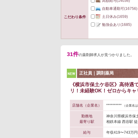
高額給与
(14036)
自動車通勤可
(16756)
土日休み
(1659)
こだわり条件
勉強会あり
(1685)
31件
の薬剤師求人が見つかりました。
NEW
正社員｜調剤薬局
《横浜市保土ケ谷区》高待遇で
リ！未経験OK！ゼロからキャ
店舗名（企業名）
**********
（企業名は
勤務地
神奈川県横浜市保
最寄り駅
相鉄本線 西谷駅 徒
給与
年収419〜743万円