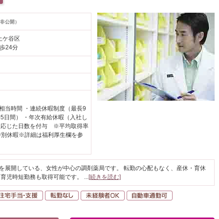
非公開）
土ケ谷区
歩24分
日相当時間 ・連続休暇制度（最長9
5日間） ・年次有給休暇（入社し
に応じた日数を付与 ※平均取得率
・特別休暇※詳細は福利厚生欄を参
どを展開している、女性が中心の調剤薬局です。 転勤の心配もなく、産休・育休
、育児時短勤務も取得可能です。
...
[続きを読む]
間休日120日以上
住宅手当・支援
転勤なし
未経験者OK
自動車通勤可