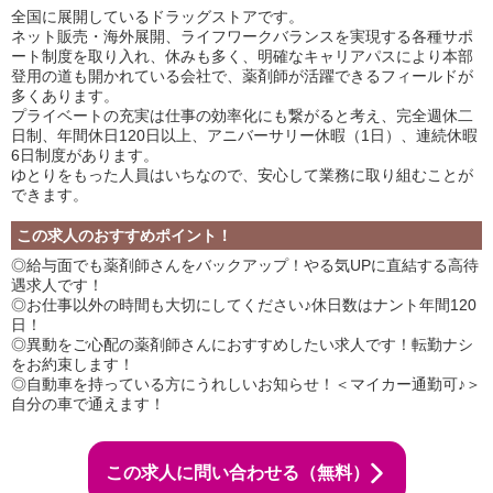
全国に展開しているドラッグストアです。
ネット販売・海外展開、ライフワークバランスを実現する各種サポ
ート制度を取り入れ、休みも多く、明確なキャリアパスにより本部
登用の道も開かれている会社で、薬剤師が活躍できるフィールドが
多くあります。
プライベートの充実は仕事の効率化にも繋がると考え、完全週休二
日制、年間休日120日以上、アニバーサリー休暇（1日）、連続休暇
6日制度があります。
ゆとりをもった人員はいちなので、安心して業務に取り組むことが
できます。
この求人のおすすめポイント！
◎給与面でも薬剤師さんをバックアップ！やる気UPに直結する高待
遇求人です！
◎お仕事以外の時間も大切にしてください♪休日数はナント年間120
日！
◎異動をご心配の薬剤師さんにおすすめしたい求人です！転勤ナシ
をお約束します！
◎自動車を持っている方にうれしいお知らせ！＜マイカー通勤可♪＞
自分の車で通えます！
この求人に問い合わせる（無料）