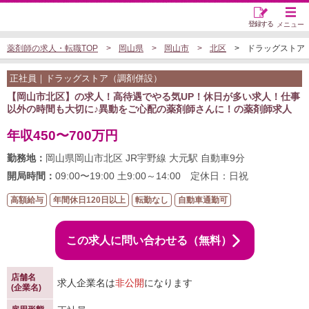
登録する
メニュー
薬剤師の求人・転職TOP
岡山県
岡山市
北区
ドラッグストア（調
正社員｜ドラッグストア（調剤併設）
【岡山市北区】の求人！高待遇でやる気UP！休日が多い求人！仕事
以外の時間も大切に♪異動をご心配の薬剤師さんに！の薬剤師求人
年収450〜700万円
勤務地：
岡山県岡山市北区 JR宇野線 大元駅 自動車9分
開局時間：
09:00〜19:00 土9:00～14:00 定休日：日祝
高額給与
年間休日120日以上
転勤なし
自動車通勤可
この求人に問い合わせる（無料）
店舗名
求人企業名は
非公開
になります
(企業名)