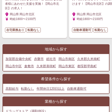
者様にあわせた支援を実施！【岡山市北
けます！【岡山市北区】の調
区】の求人！
岡山県 岡山市北区
岡山県 岡山市北区
時給1800〜2100円
時給1800〜2100円
在宅業務あり
転勤なし
自動車通勤可
転勤なし
地域から探す
加賀郡吉備中央町
赤磐市
総社市
岡山市南区
久米郡久米南町
岡山市中区
倉敷市
久米郡美咲町
岡山市東区
都窪郡早島町
希望条件から探す
高額給与
転勤なし
年間休日120日以上
自動車通勤可
業種から探す
ドラッグストア（調剤併設）