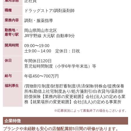
雇用形態
正社員
職種
ドラッグストア/調剤薬剤師
業務内容
調剤・服薬指導
勤務地・
岡山県岡山市北区
最寄り駅
JR宇野線 大元駅 自動車9分
開局時間
09:00〜19:00
土9:00～14:00 定休日：日祝
休日
年間休日120日
育児短時間制度（小学6年学年末迄）等
給与
年収450〜700万円
福利厚生
/買物割引制度/財形貯蓄制度/共済保険/持株会/提携保養
所/転勤借上社宅制度あり/処方箋割引/白衣貸与/薬剤師
賠償保険【業務内容の変更範囲】会社(法人)の定める業
務【就業場所の変更範囲】会社(法人)の定める事業所
※応募状況によって募集終了の場合もございます。
企業特徴
ブランクや未経験も安心の店舗配属前5日間の研修があります。