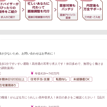
数が少ないため、お問い合わせはお早めに！
徒歩1分ですいすい通勤！高待遇の耳寄り求人です！休日多めで、無理なく働けま
の調剤薬局♪
区
年収419〜743万円
額給与
年間休日120日以上
住宅手当・支援
転勤なし
未経験者O
が近い
在宅業務あり
の職場！がんばる方にうれしい高年収求人！休日の多さをご確認ください！【品川