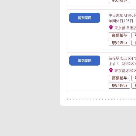
中目黒駅 徒歩
年間休日126日
東京都 目黒
高
駅
荻窪駅 徒歩6分
ます！《杉並区
東京都 杉並
高
駅