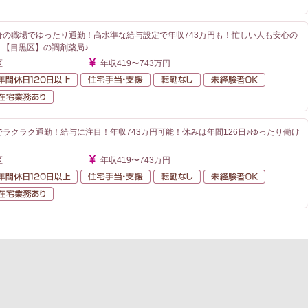
6分の職場でゆったり通勤！高水準な給与設定で年収743万円も！忙しい人も安心の
！【目黒区】の調剤薬局♪
区
年収419〜743万円
額給与
年間休日120日以上
住宅手当・支援
転勤なし
未経験者O
が近い
在宅業務あり
でラクラク通勤！給与に注目！年収743万円可能！休みは年間126日♪ゆったり働け
》
区
年収419〜743万円
額給与
年間休日120日以上
住宅手当・支援
転勤なし
未経験者O
が近い
在宅業務あり