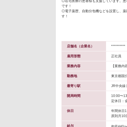
◎在宅医療の患者様も支援しています。患
です！
◎電子薬歴、自動分包機などを設置し、薬
す！
店舗名（企業名）
**********
雇用形態
正社員
業務内容
【業務内
勤務地
東京都国
最寄り駅
JR中央線
開局時間
10:00〜13
定休日：
休日
年間休日1
原則月10
給与
年収440〜