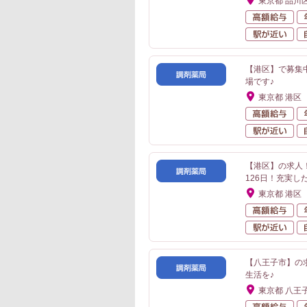
東京都 品川
高
駅
【港区】で募集
場です♪
東京都 港区
高
駅
【港区】の求人
126日！充実し
東京都 港区
高
駅
【八王子市】の
生活を♪
東京都 八王
高