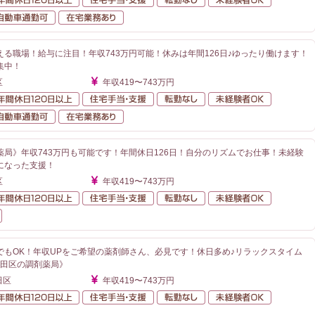
が近い
自動車通勤可
在宅業務あり
る職場！給与に注目！年収743万円可能！休みは年間126日♪ゆったり働けます！
集中！
区
年収419〜743万円
額給与
年間休日120日以上
住宅手当・支援
転勤なし
未経験者O
が近い
自動車通勤可
在宅業務あり
薬局》年収743万円も可能です！年間休日126日！自分のリズムでお仕事！未経験
になった支援！
区
年収419〜743万円
額給与
年間休日120日以上
住宅手当・支援
転勤なし
未経験者O
在宅業務あり
でもOK！年収UPをご希望の薬剤師さん、必見です！休日多め♪リラックスタイム
代田区の調剤薬局》
田区
年収419〜743万円
額給与
年間休日120日以上
住宅手当・支援
転勤なし
未経験者O
が近い