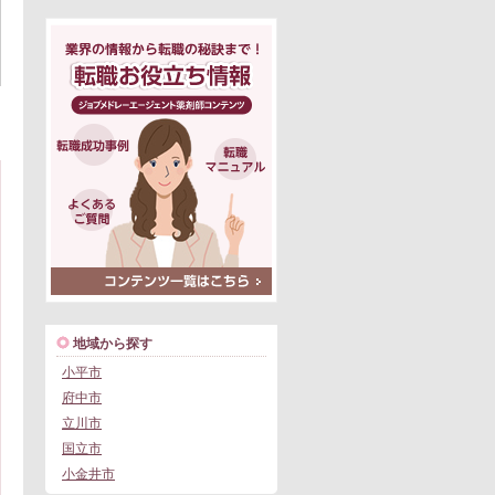
地域から探す
小平市
府中市
立川市
国立市
小金井市