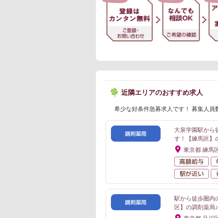
近隣エリアのおすすめ求人
希少な好条件急募求人です！ 募集人員
大泉学園駅から
す！【練馬区】
東京都 練馬
高
駅
駅から徒歩圏内
区】の調剤薬局♪