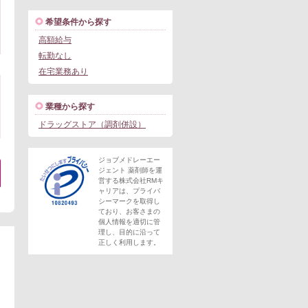
希望条件から探す
高額給与
転勤なし
在宅業務あり
業種から探す
ドラッグストア（調剤併設）
ジョブメドレーエー
ジェント 薬剤師を運
営する株式会社RMキ
ャリアは、プライバ
。
シーマークを取得し
ており、お客さまの
個人情報を適切に管
理し、目的に沿って
正しく利用します。