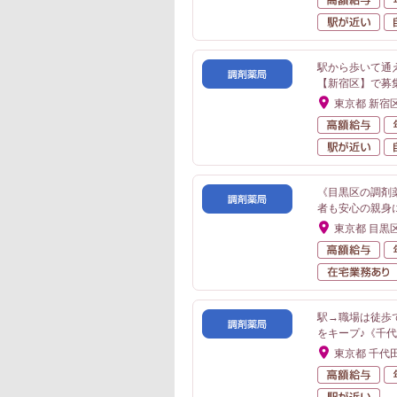
駅
駅から歩いて通え
【新宿区】で募
東京都 新宿
高
駅
《目黒区の調剤
者も安心の親身
東京都 目黒
高
駅→職場は徒歩
をキープ♪《千
東京都 千代
高
駅