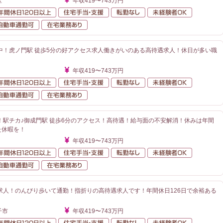
区
年収419〜743万円
額給与
年間休日120日以上
住宅手当・支援
転勤なし
未経験者O
が近い
自動車通勤可
在宅業務あり
中！虎ノ門駅 徒歩5分の好アクセス求人働きがいのある高待遇求人！休日が多い職
年収419〜743万円
額給与
年間休日120日以上
住宅手当・支援
転勤なし
未経験者O
が近い
自動車通勤可
在宅業務あり
！駅チカ♪御成門駅 徒歩6分のアクセス！高待遇！給与面の不安解消！休みは年間
た休暇を！
年収419〜743万円
額給与
年間休日120日以上
住宅手当・支援
転勤なし
未経験者O
が近い
自動車通勤可
在宅業務あり
求人！のんびり歩いて通勤！指折りの高待遇求人です！年間休日126日で余裕ある
子市
年収419〜743万円
額給与
年間休日120日以上
住宅手当・支援
転勤なし
未経験者O