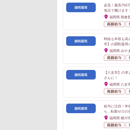
必見！最高70
地元で働けます
福岡県 朝倉
高
時給も年収も高
市】の調剤薬局♪
福岡県 みや
高
【八女市】の求
さんに！
福岡県 八女
高
給与に注目！年
ら…転勤ゼロの
福岡県 柳川
高