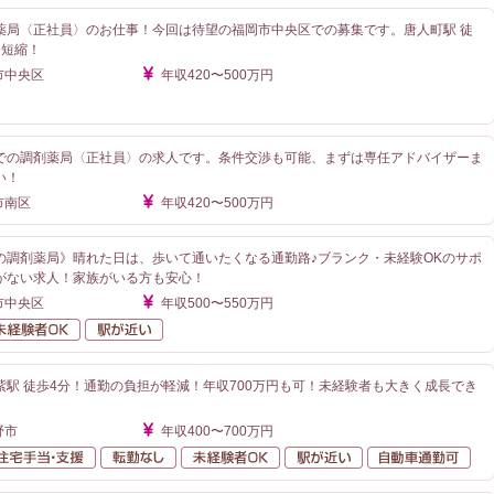
薬局〈正社員〉のお仕事！今回は待望の福岡市中央区での募集です。唐人町駅 徒
間短縮！
市中央区
年収420〜500万円
が近い
での調剤薬局〈正社員〉の求人です。条件交渉も可能、まずは専任アドバイザーま
い！
市南区
年収420〜500万円
の調剤薬局》晴れた日は、歩いて通いたくなる通勤路♪ブランク・未経験OKのサポ
がない求人！家族がいる方も安心！
市中央区
年収500〜550万円
勤なし
未経験者OK
駅が近い
紫駅 徒歩4分！通勤の負担が軽減！年収700万円も可！未経験者も大きく成長でき
野市
年収400〜700万円
額給与
住宅手当・支援
転勤なし
未経験者OK
駅が近い
自