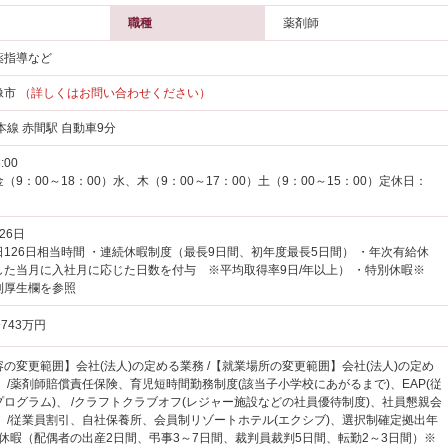
職種
薬剤師
薬指導など
像市
（詳しくはお問い合わせください）
本線 赤間駅 自動車9分
:00
（9：00～18：00）水、木（9：00～17：00）土（9：00～15：00）定休日：
26日
126日相当時間 ・連続休暇制度（最長9日間、初年度最長5日間） ・年次有給休
した当月に入社月に応じた日数を付与 ※平均取得率9日/年以上） ・特別休暇※
利厚生欄を参照
743万円
の変更範囲】会社(法人)の定める業務 /【就業場所の変更範囲】会社(法人)の定め
/薬剤師賠償責任保険、育児短時間勤務制度(該当子小学校にあがるまで)、EAP(従
ログラム)、 /クラフトクラブオフ(レジャー施設などの社員優待制度)、社員懇親会
、 /従業員割引、自社保養所、会員制リゾートホテル(エクシブ)、選択制確定拠出年
別休暇（配偶者の出産2日間、弔事3～7日間、裁判員裁判5日間、転勤2～3日間）※