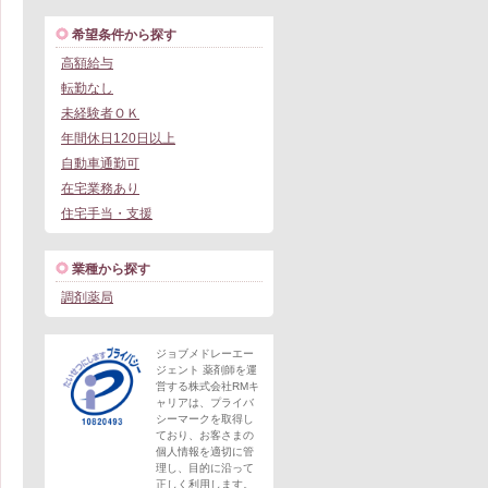
希望条件から探す
高額給与
転勤なし
未経験者ＯＫ
年間休日120日以上
自動車通勤可
在宅業務あり
住宅手当・支援
業種から探す
調剤薬局
ジョブメドレーエー
ジェント 薬剤師を運
営する株式会社RMキ
ャリアは、プライバ
シーマークを取得し
ており、お客さまの
個人情報を適切に管
理し、目的に沿って
正しく利用します。