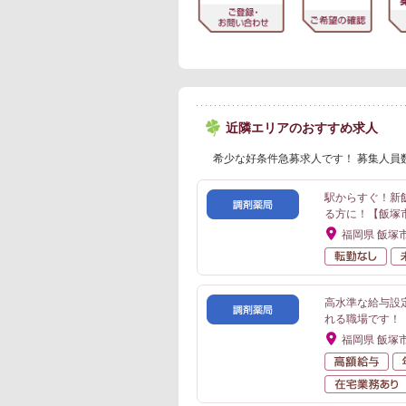
近隣エリアのおすすめ求人
希少な好条件急募求人です！ 募集人員
駅からすぐ！新
る方に！【飯塚
福岡県 飯塚
転
高水準な給与設
れる職場です！
福岡県 飯塚
高