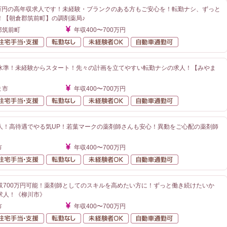
0万円の高年収求人です！未経験・ブランクのある方もご安心を！転勤ナシ、ずっと
！【朝倉郡筑前町】の調剤薬局♪
郡筑前町
年収400〜700万円
額給与
住宅手当・支援
転勤なし
未経験者OK
自動車通勤可
水準！未経験からスタート！先々の計画を立てやすい転勤ナシの求人！【みやま
ま市
年収400〜700万円
額給与
住宅手当・支援
転勤なし
未経験者OK
自動車通勤可
人！高待遇でやる気UP！若葉マークの薬剤師さんも安心！異動をご心配の薬剤師
市
年収400〜700万円
額給与
住宅手当・支援
転勤なし
未経験者OK
自動車通勤可
収700万円可能！薬剤師としてのスキルを高めたい方に！ずっと働き続けたいか
求人！《柳川市》
市
年収400〜700万円
額給与
住宅手当・支援
転勤なし
未経験者OK
自動車通勤可