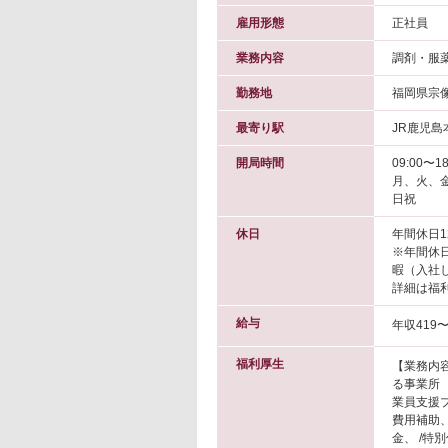
雇用形態
正社員
業務内容
調剤・服
勤務地
福岡県宗
最寄り駅
JR鹿児島
開局時間
09:00〜18
月、火、金
日祝
休日
年間休日1
※年間休日
暇（入社
詳細は福
給与
年収419〜
福利厚生
【業務内容
る事業所 
業員支援プ
費用補助
金、 /特