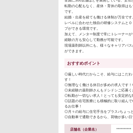
全国に300店舗ほどを展開している、女性
転勤の心配もなく、産休・育休の取得はも
です。
結婚・出産を経ても働ける体制が万全です
レベルに合わせた独自の研修システムとＯ
プができる環境です。
加えて、メンター制度で常にトレーナーが
経験の方も安心して勤務が可能です。
現場薬剤師以外にも、様々なキャリアパス
ができます。
おすすめポイント
◎厳しい時代だからこそ、給与にはこだわ
す！
◎無理なく働ける休日が多めの求人です！年
◎未経験の薬剤師さんもドシドシご応募く
◎転勤が一切ない求人！とっても安定的な
◎話題の在宅医療にも積極的に取り組んで
るお仕事！
◎月々の給与に住宅手当をプラス♪ちょっ
◎自動車で通勤できるから、荷物が多い日
店舗名（企業名）
**********