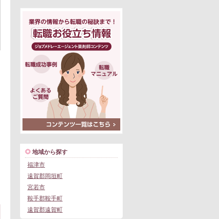
地域から探す
福津市
遠賀郡岡垣町
宮若市
鞍手郡鞍手町
遠賀郡遠賀町