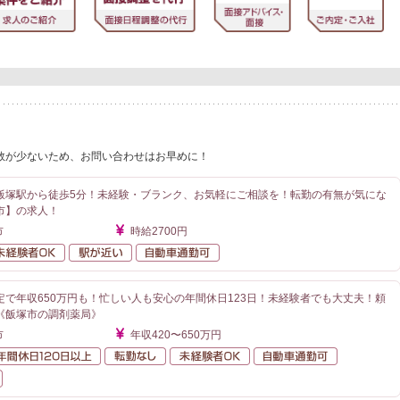
数が少ないため、お問い合わせはお早めに！
飯塚駅から徒歩5分！未経験・ブランク、お気軽にご相談を！転勤の有無が気にな
市】の求人！
市
時給2700円
勤なし
未経験者OK
駅が近い
自動車通勤可
定で年収650万円も！忙しい人も安心の年間休日123日！未経験者でも大丈夫！頼
《飯塚市の調剤薬局》
市
年収420〜650万円
額給与
年間休日120日以上
転勤なし
未経験者OK
自動車通勤
在宅業務あり