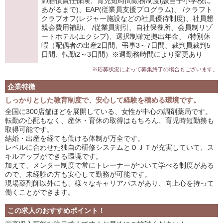
師賠償責任保険、育児短時間勤務制度(該当子小学校に
あがるまで)、EAP(従業員支援プログラム)、 /クラフト
クラブオフ(レジャー施設などの社員優待制度)、社員懇
親会費用補助、 /従業員割引、自社保養所、会員制リゾ
ートホテル(エクシブ)、選択制確定拠出年金、 /特別休
暇（配偶者の出産2日間、弔事3～7日間、裁判員裁判5
日間、転勤2～3日間）※週勤務時間により変更あり
※応募状況によって募集終了の場合もございます。
企業特徴
しっかりとした教育制度で、安心して経験を積める環境です。
全国に300店舗ほどを展開している、女性が中心の調剤薬局です。
転勤の心配もなく、産休・育休の取得はもちろん、育児時短勤務も
取得可能です。
結婚・出産を経ても働ける体制が万全です。
レベルに合わせた独自の研修システムとＯＪＴが充実していて、ス
キルアップができる環境です。
加えて、メンター制度で常にトレーナーがついて学べる制度がある
ので、未経験の方も安心して勤務が可能です。
現場薬剤師以外にも、様々なキャリアパスがあり、向上心を持って
働くことができます。
この求人のおすすめポイント！