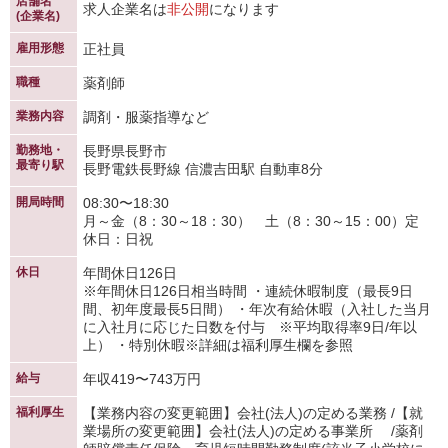
店舗名
求人企業名は
非公開
になります
(企業名)
雇用形態
正社員
職種
薬剤師
業務内容
調剤・服薬指導など
勤務地・
長野県長野市
最寄り駅
長野電鉄長野線 信濃吉田駅 自動車8分
開局時間
08:30〜18:30
月～金（8：30～18：30） 土（8：30～15：00）定
休日：日祝
休日
年間休日126日
※年間休日126日相当時間 ・連続休暇制度（最長9日
間、初年度最長5日間） ・年次有給休暇（入社した当月
に入社月に応じた日数を付与 ※平均取得率9日/年以
上） ・特別休暇※詳細は福利厚生欄を参照
給与
年収419〜743万円
福利厚生
【業務内容の変更範囲】会社(法人)の定める業務 /【就
業場所の変更範囲】会社(法人)の定める事業所 /薬剤