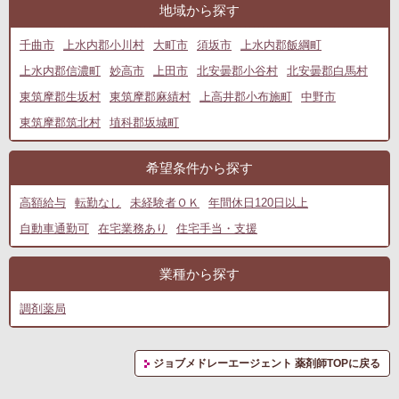
地域から探す
千曲市
上水内郡小川村
大町市
須坂市
上水内郡飯綱町
上水内郡信濃町
妙高市
上田市
北安曇郡小谷村
北安曇郡白馬村
東筑摩郡生坂村
東筑摩郡麻績村
上高井郡小布施町
中野市
東筑摩郡筑北村
埴科郡坂城町
希望条件から探す
高額給与
転勤なし
未経験者ＯＫ
年間休日120日以上
自動車通勤可
在宅業務あり
住宅手当・支援
業種から探す
調剤薬局
ジョブメドレーエージェント 薬剤師TOPに戻る