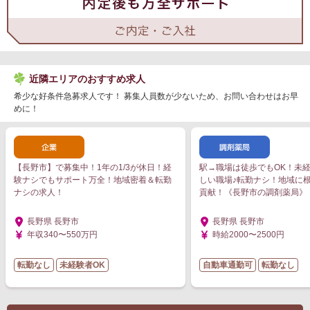
近隣エリアのおすすめ求人
希少な好条件急募求人です！ 募集人員数が少ないため、お問い合わせはお早
めに！
【長野市】で募集中！1年の1/3が休日！経
駅→職場は徒歩でもOK！未
験ナシでもサポート万全！地域密着＆転勤
しい職場♪転勤ナシ！地域に
ナシの求人！
貢献！《長野市の調剤薬局》
長野県 長野市
長野県 長野市
年収340〜550万円
時給2000〜2500円
転勤なし
未経験者OK
自動車通勤可
転勤なし