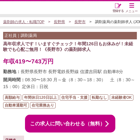
登録する
メニュー
薬剤師の求人・転職TOP
長野県
長野市
調剤薬局の薬剤師求人 (JOB5
正社員｜調剤薬局
高年収求人です！いますぐチェック！年間126日もお休みが！未経
験でも心配ご無用！《長野市》の薬剤師求人
年収419〜743万円
勤務地：
長野県長野市 長野電鉄長野線 信濃吉田駅 自動車8分
開局時間：
08:30〜18:30 月～金（8：30～18：30） 土（8：30～
15：00）定休日：日祝
高額給与
年間休日120日以上
住宅手当・支援
転勤なし
未経験者OK
自動車通勤可
在宅業務あり
この求人に問い合わせる（無料）