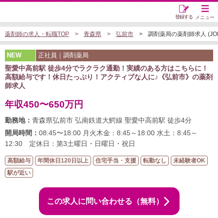
登録する
メニュー
薬剤師の求人・転職TOP
青森県
弘前市
調剤薬局の薬剤師求人 (JOB5
NEW
正社員｜調剤薬局
聖愛中高前駅 徒歩4分でラクラク通勤！実績のある方はこちらに！
高額給与です！休日たっぷり！アクティブな人に♪《弘前市》の薬剤
師求人
年収450〜650万円
勤務地：
青森県弘前市 弘南鉄道大鰐線 聖愛中高前駅 徒歩4分
開局時間：
08:45〜18:00 月火木金：8:45～18:00 水土：8:45～
12:30 定休日：第3土曜日・日曜日・祝日
高額給与
年間休日120日以上
住宅手当・支援
転勤なし
未経験者OK
駅が近い
この求人に問い合わせる（無料）