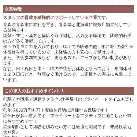
企業特徴
スタッフの育成を積極的にサポートしている企業です。
青森県青森市に本社を置き、青森県と北海道に複数店舗展開してい
る薬局です。
調剤・在宅・漢方と幅広く取り組む、活気ある職場で、比較的若手
の方が多く活躍しています。
個々の育成に力を入れており、OJTでの研修の他、年に3回の会社全
体研修を行っているので、未経験の方も安心して働けます。
また、学会参加支援など、更なるスキルアップがし易い制度があり
ます。
なお、日・祝日と木・土曜の午後がお休みとなっており、年間休日
１２０日ほどと、無理なく働けるので、ご家庭との両立にも適して
います。
この求人のおすすめポイント！
◎駅チカ職場で通勤ラクラク♪仕事帰りのプライベートタイムも楽し
めます！
◎年収650万円も可！実績を適切に評価する職場です！
◎休日が多い求人です！プライベートをアクティブに過ごしたい方
におすすめです！
◎薬剤師として経験を積みたい方には最適な職場です！未経験者も
大歓迎♪