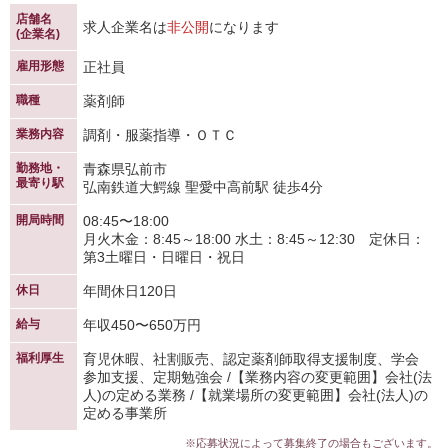
店舗名
求人企業名は
非公開
になります
(企業名)
雇用形態
正社員
職種
薬剤師
業務内容
調剤・服薬指導・ＯＴＣ
勤務地・
青森県弘前市
最寄り駅
弘南鉄道大鰐線 聖愛中高前駅 徒歩4分
開局時間
08:45〜18:00
月火木金：8:45～18:00 水土：8:45～12:30 定休日：
第3土曜日・日曜日・祝日
休日
年間休日120日
給与
年収450〜650万円
福利厚生
育児休暇、社割販売、認定薬剤師取得支援制度、学会
参加支援、定期勉強会 /【業務内容の変更範囲】会社(法
人)の定める業務 /【就業場所の変更範囲】会社(法人)の
定める事業所
※応募状況によって募集終了の場合もございます。