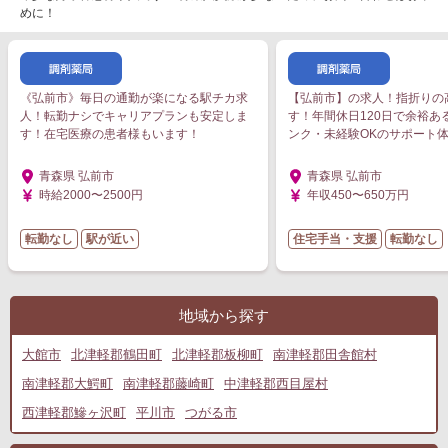
めに！
《弘前市》毎日の通勤が楽になる駅チカ求
【弘前市】の求人！指折りの
人！転勤ナシでキャリアプランも安定しま
す！年間休日120日で余裕あ
す！在宅医療の患者様もいます！
ンク・未経験OKのサポート
青森県 弘前市
青森県 弘前市
時給2000〜2500円
年収450〜650万円
転勤なし
駅が近い
住宅手当・支援
転勤なし
地域から探す
大館市
北津軽郡鶴田町
北津軽郡板柳町
南津軽郡田舎館村
南津軽郡大鰐町
南津軽郡藤崎町
中津軽郡西目屋村
西津軽郡鰺ヶ沢町
平川市
つがる市