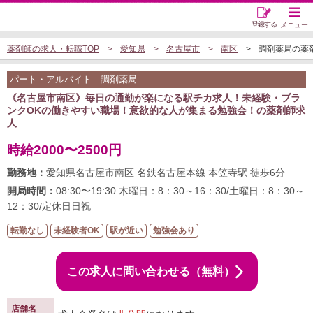
登録する
メニュー
薬剤師の求人・転職TOP
愛知県
名古屋市
南区
調剤薬局の薬剤師
パート・アルバイト｜調剤薬局
《名古屋市南区》毎日の通勤が楽になる駅チカ求人！未経験・ブラ
ンクOKの働きやすい職場！意欲的な人が集まる勉強会！の薬剤師求
人
時給2000〜2500円
勤務地：
愛知県名古屋市南区 名鉄名古屋本線 本笠寺駅 徒歩6分
開局時間：
08:30〜19:30 木曜日：8：30～16：30/土曜日：8：30～
12：30/定休日日祝
転勤なし
未経験者OK
駅が近い
勉強会あり
この求人に問い合わせる（無料）
店舗名