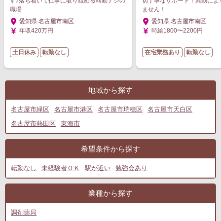
す♪落ち着いて仕事に取り組める転勤ナシの
切丁寧なサポート！異動によ
職場
ません！
愛知県 名古屋市南区
愛知県 名古屋市南区
年収420万円
時給1800〜2200円
土日休み
転勤なし
在宅業務あり
転勤なし
地域から探す
名古屋市緑区
名古屋市港区
名古屋市瑞穂区
名古屋市天白区
名古屋市熱田区
東海市
希望条件から探す
転勤なし
未経験者ＯＫ
駅が近い
勉強会あり
業種から探す
調剤薬局