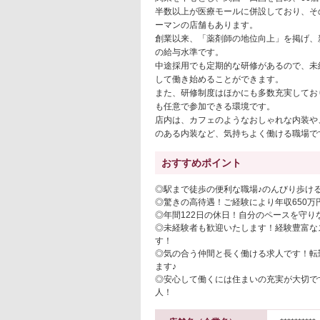
半数以上が医療モールに併設しており、そ
ーマンの店舗もあります。
創業以来、「薬剤師の地位向上」を掲げ、
の給与水準です。
中途採用でも定期的な研修があるので、未
して働き始めることができます。
また、研修制度はほかにも多数充実してお
も任意で参加できる環境です。
店内は、カフェのようなおしゃれな内装や
のある内装など、気持ちよく働ける職場で
おすすめポイント
◎駅まで徒歩の便利な職場♪のんびり歩け
◎驚きの高待遇！ご経験により年収650万
◎年間122日の休日！自分のペースを守り
◎未経験者も歓迎いたします！経験豊富な
す！
◎気の合う仲間と長く働ける求人です！転
ます♪
◎安心して働くには住まいの充実が大切で
人！