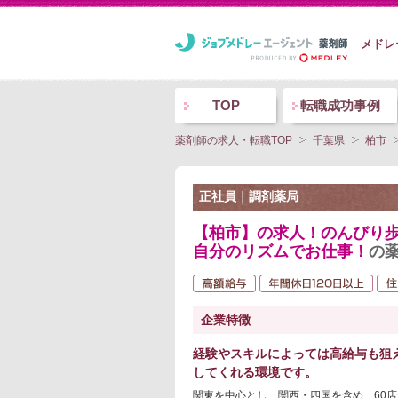
メドレ
TOP
転職成功事例
薬剤師の求人・転職TOP
千葉県
柏市
正社員｜調剤薬局
【柏市】の求人！のんびり歩
自分のリズムでお仕事！
の
企業特徴
経験やスキルによっては高給与も狙
してくれる環境です。
関東を中心とし、関西・四国を含め、60