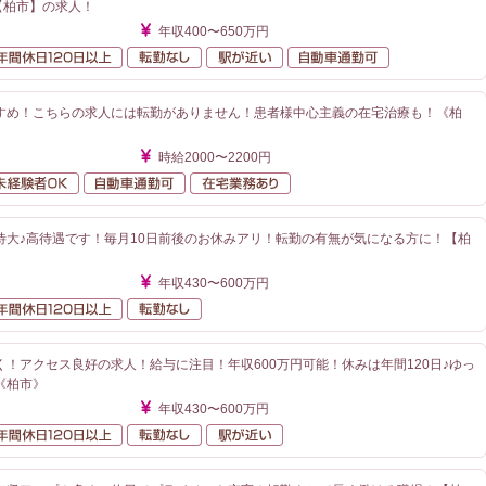
【柏市】の求人！
年収400〜650万円
額給与
年間休日120日以上
転勤なし
駅が近い
自動車通勤可
すめ！こちらの求人には転勤がありません！患者様中心主義の在宅治療も！《柏
時給2000〜2200円
勤なし
未経験者OK
自動車通勤可
在宅業務あり
待大♪高待遇です！毎月10日前後のお休みアリ！転勤の有無が気になる方に！【柏
年収430〜600万円
額給与
年間休日120日以上
転勤なし
！アクセス良好の求人！給与に注目！年収600万円可能！休みは年間120日♪ゆっ
《柏市》
年収430〜600万円
額給与
年間休日120日以上
転勤なし
駅が近い