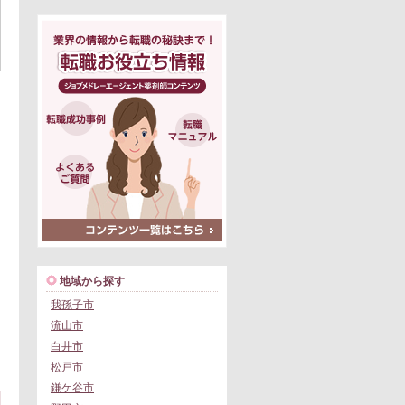
地域から探す
我孫子市
流山市
白井市
松戸市
鎌ケ谷市