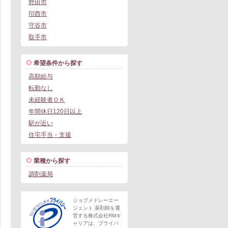
野田市
印西市
守谷市
取手市
希望条件から探す
高額給与
転勤なし
未経験者ＯＫ
年間休日120日以上
駅が近い
住宅手当・支援
業種から探す
調剤薬局
ジョブメドレーエー
ジェント 薬剤師を運
営する株式会社RMキ
ャリアは、プライバ