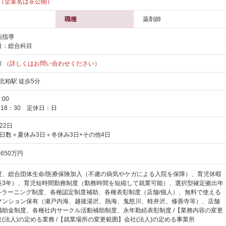
（企業名は非公開）
職種
薬剤師
薬指導
目：総合科目
市
（詳しくはお問い合わせください）
 北柏駅 徒歩5分
:00
～18：30 定休日：日
22日
日数＋夏休み3日＋冬休み3日+その他4日
650万円
度、総合団体生命/医療保険加入（不慮の病気やケガによる入院を保障）、育児休暇
長3年）、育児短時間勤務制度（勤務時間を短縮して就業可能）、選択型確定拠出年
e-ラーニング制度、各種認定制度補助、各種表彰制度（店舗/個人）、無料で使える
マンション保有（瀬戸内海、越後湯沢、熱海、鬼怒川、軽井沢、修善寺等）、店舗
補助金制度、各種社内サークル活動補助制度、永年勤続表彰制度 /【業務内容の変更
(法人)の定める業務 /【就業場所の変更範囲】会社(法人)の定める事業所