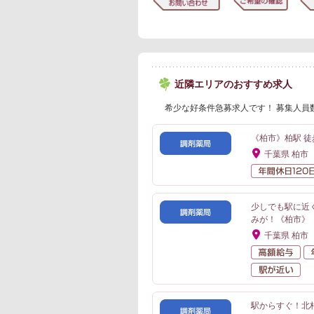
近隣エリアのおすすめ求人
希少な好条件急募求人です！ 募集人員
《柏市》柏駅 徒
千葉県 柏市
少しでも駅に近
みが！《柏市》
千葉県 柏市
高
駅
駅からすぐ！北