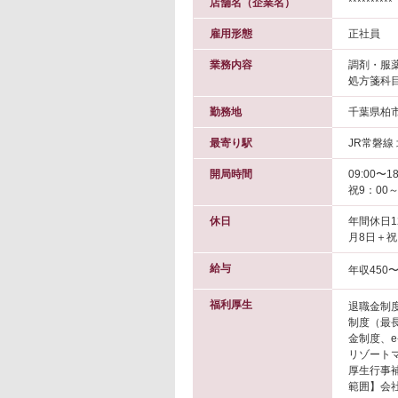
店舗名（企業名）
**********
雇用形態
正社員
業務内容
調剤・服
処方箋科
勤務地
千葉県柏
最寄り駅
JR常磐線
開局時間
09:00〜18
祝9：00
休日
年間休日1
月8日＋祝
給与
年収450〜
福利厚生
退職金制
制度（最
金制度、
リゾート
厚生行事
範囲】会社