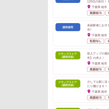
120日の休日！
千葉県 柏市
高
未経験者におす
市》
千葉県 柏市
転
収入アップの期
市】の求人！
千葉県 柏市
高
少しでも駅に近く
たり働けます！
千葉県 柏市
高