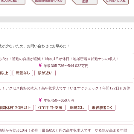
数が少ないため、お問い合わせはお早めに！
歩8分！通勤の負担が軽減！1年の1/3が休日！地域密着＆転勤ナシの求人！
年収305.736〜544.032万円
年間休日120日以上
転勤なし
駅が近い
く！アクセス良好の求人！高年収求人です！いますぐチェック！年間122日もお休
年収450〜650万円
額給与
年間休日120日以上
住宅手当・支援
転勤なし
未経験者O
が近い
柏駅から徒歩10分！必見！最高650万円の高年収求人です！やる気が高まる年間