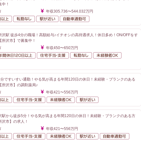
集中！
市
年収305.736〜544.032万円
年間休日120日以上
転勤なし
駅が近い
自動車通勤可
沢駅 徒歩4分の職場！高額給与♪イチオシの高待遇求人！休日多め！ON/OFFをす
【所沢市】で募集中！
市
年収450〜650万円
額給与
年間休日120日以上
住宅手当・支援
転勤なし
未経験者O
が近い
2分ですいすい通勤！やる気が高まる年間120日の休日！未経験・ブランクのある
【所沢市】の調剤薬局♪
市
年収421〜556万円
年間休日120日以上
住宅手当・支援
未経験者OK
駅が近い
沢駅から徒歩5分！やる気が高まる年間120日の休日！未経験・ブランクのある方
所沢市】の求人！
市
年収421〜556万円
年間休日120日以上
住宅手当・支援
未経験者OK
駅が近い
自動車