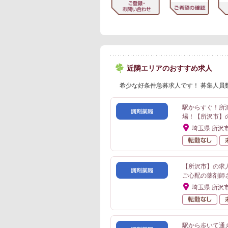
近隣エリアのおすすめ求人
希少な好条件急募求人です！ 募集人員
駅からすぐ！所
場！【所沢市】
埼玉県 所沢
転
【所沢市】の求
ご心配の薬剤師
埼玉県 所沢
転
駅から歩いて通