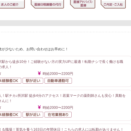
数が少ないため、お問い合わせはお早めに！
沢駅から徒歩10分！ご経験がない方の実力UPに最適！転勤ナシで長く働ける職
の求人！
市
時給2000〜2200円
勤なし
未経験者OK
駅が近い
自動車通勤可
人！駅チカ♪所沢駅 徒歩4分のアクセス！若葉マークの薬剤師さんも安心！異動を
さんに！
市
時給2000〜2200円
勤なし
未経験者OK
駅が近い
在宅業務あり
える職場！英気を養う163日の年間休日！こちらの求人には転勤がありません！