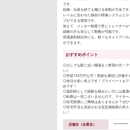
です。
結婚・出産を経ても働ける体制が万全です
レベルに合わせた独自の研修システムとＯ
プができる環境です。
加えて、メンター制度で常にトレーナーが
経験の方も安心して勤務が可能です。
現場薬剤師以外にも、様々なキャリアパス
ができます。
おすすめポイント
◎少しでも駅に近い職場をご希望の方！ア
い♪
◎年収743万円も可！実績を適切に評価す
◎休日が多い求人です！プライベートをア
めです！
◎薬剤師として経験を積みたい方には最適
◎転勤は一切ございませんので、マイホー
◎在宅医療にご興味はありませんか？ぜひ
◎住宅手当も支給される安定感抜群の求人
い！
店舗名（企業名）
**********