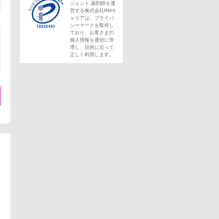
ジェント 薬剤師を運
営する株式会社RMキ
ャリアは、プライバ
シーマークを取得し
ており、お客さまの
個人情報を適切に管
理し、目的に沿って
正しく利用します。
。