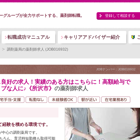
ーグループが全力サポートする、薬剤師転職。
登録して相談する
転職成功マニュアル
キャリアアドバイザー紹介
調剤薬局の薬剤師求人 (JOB016932)
JOBナンバー：JOB016932
ス良好の求人！実績のある方はこちらに！高額給与で
ブな人に♪《所沢市》
の薬剤師求人
て経験を積める環境です。
が中心の調剤薬局です。
ちろん、育児時短勤務も取得可能