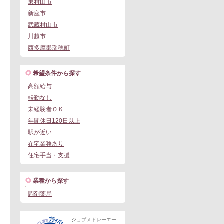
東村山市
新座市
武蔵村山市
川越市
西多摩郡瑞穂町
希望条件から探す
高額給与
転勤なし
未経験者ＯＫ
年間休日120日以上
駅が近い
在宅業務あり
住宅手当・支援
業種から探す
調剤薬局
ジョブメドレーエー