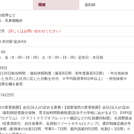
職種
薬剤師
薬指導など
目：耳鼻咽喉科
沢市
（詳しくはお問い合わせください）
 所沢駅 徒歩4分
:00
、金（9：00～18：00） 土（9：00～16：00）定休日：水日祝
26日
126日相当時間 ・連続休暇制度（最長9日間、初年度最長5日間） ・年次有給休
した当月に入社月に応じた日数を付与 ※平均取得率9日/年以上） ・特別休暇※
利厚生欄を参照
743万円
の変更範囲】会社(法人)の定める業務 /【就業場所の変更範囲】会社(法人)の定め
/薬剤師賠償責任保険、育児短時間勤務制度(該当子小学校にあがるまで)、EAP(従
ログラム)、 /クラフトクラブオフ(レジャー施設などの社員優待制度)、社員懇親会
、 /従業員割引、自社保養所、会員制リゾートホテル(エクシブ)、選択制確定拠出年
別休暇（配偶者の出産2日間、弔事3～7日間、裁判員裁判5日間、転勤2～3日間）※