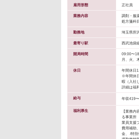
雇用形態
正社員
業務内容
調剤・服
処方箋科
勤務地
埼玉県所
最寄り駅
西武池袋線
開局時間
09:00〜18
月、火、木
休日
年間休日1
※年間休日
暇（入社
詳細は福
給与
年収419〜
福利厚生
【業務内容
る事業所 
業員支援プ
費用補助
金、 /特