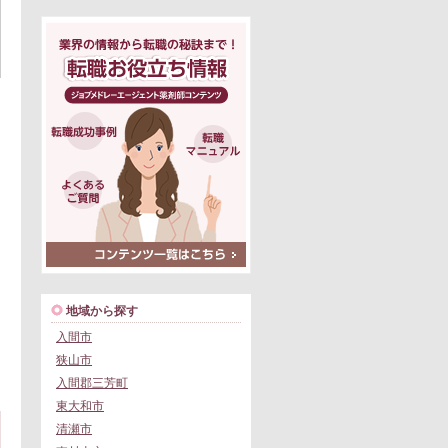
地域から探す
入間市
狭山市
入間郡三芳町
東大和市
清瀬市