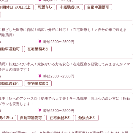
市東区
年収450〜700万円
額給与
年間休日120日以上
転勤なし
未経験者OK
自動車通勤
在宅業務あり
に根ざした医療に貢献！幅広い分野に対応！＜在宅医療も！＞自分の車で通えま
調剤薬局》
市
時給2300〜2500円
勤なし
自動車通勤可
在宅業務あり
薬局》転勤がない求人！家族がいる方も安心！在宅医療を経験してみませんか？マ
要注目の職場です！
市
時給2300〜2500円
勤なし
自動車通勤可
在宅業務あり
集中！駅へのアクセス◎！徒歩でも大丈夫！学べる職場！向上心の高い方に！転勤
プランも安定します！
市
時給2300〜2500円
勤なし
駅が近い
自動車通勤可
在宅業務あり
勉強会あり