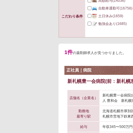
高額給与
(14036)
自動車通勤可
(16756)
土日休み
(1659)
こだわり条件
勉強会あり
(1685)
1件
の薬剤師求人が見つかりました。
正社員｜病院
新札幌豊一会病院(前：新札幌恵
新札幌豊一会病院(
店舗名（企業名）
人 豊和会 新札幌
勤務地
北海道札幌市厚別
最寄り駅
札幌市営地下鉄東西
給与
年収345〜500万円