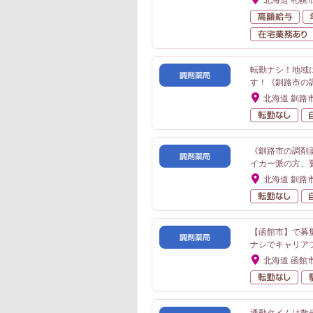
北海道 札幌
高
転勤ナシ！地域
す！《釧路市の
北海道 釧路
転
《釧路市の調剤
イカー派の方、
北海道 釧路
転
【函館市】で募
ナシでキャリア
北海道 函館
転