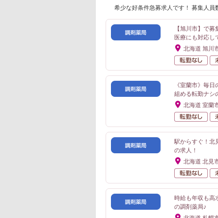
希少な好条件急募求人です！ 募集人員
【旭川市】で募
医療にも対応し
北海道 旭川
転
《室蘭市》毎日
組める転勤ナシ
北海道 室蘭
転
駅からすぐ！北
の求人！
北海道 北見
転
時給も年収も高
の調剤薬局♪