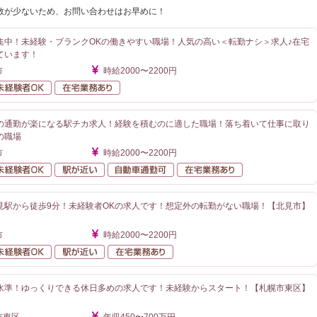
数が少ないため、お問い合わせはお早めに！
集中！未経験・ブランクOKの働きやすい職場！人気の高い＜転勤ナシ＞求人♪在宅
ています！
市
時給2000〜2200円
勤なし
未経験者OK
在宅業務あり
の通勤が楽になる駅チカ求人！経験を積むのに適した職場！落ち着いて仕事に取り
の職場
市
時給2000〜2200円
勤なし
未経験者OK
駅が近い
自動車通勤可
在宅業務あり
見駅から徒歩9分！未経験者OKの求人です！想定外の転勤がない職場！【北見市】
市
時給2000〜2200円
勤なし
未経験者OK
駅が近い
在宅業務あり
水準！ゆっくりできる休日多めの求人です！未経験からスタート！【札幌市東区】