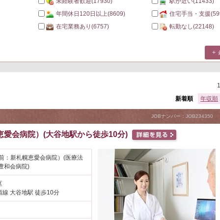
未経験者歓迎
(17930)
駅が近い
(11433)
年間休日120日以上
(8609)
住宅手当・支援
(59
在宅業務あり
(6757)
転勤なし
(22148)
新着順
年収順
JOBナンバー：JOB234350
愛会病院）(大谷地駅から徒歩10分)
前：新札幌恵愛会病院）(医療法
豊和会病院)
区
線 大谷地駅 徒歩10分