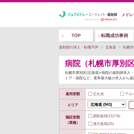
メドレ
TOP
転職成功事例
薬剤師の求人・転職TOP
北海道
札幌市
病院（札幌市厚別
札幌市厚別区(北海道)×病院の薬剤師求
トア・病院など、業界最大級の求人から薬
雇用形態
正社員
アル
エリア
調剤薬局
(15278)
施設形態
（業種）
漢方薬局
(25)