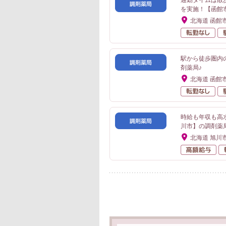
通勤タイムは散
を実施！【函館
北海道 函館
転
駅から徒歩圏内
剤薬局♪
北海道 函館
転
時給も年収も高
川市】の調剤薬
北海道 旭川
高