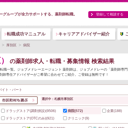
ーグループが全力サポートする、薬剤師転職。
登録して相談する
転職成功マニュアル
キャリアアドバイザー紹介
厚別区
病院
区）
の薬剤師求人・転職・募集情報 検索結果
人・転職一覧。ジョブメドレーエージェント 薬剤師は、ジョブメドレーの「薬剤師専
剤師専任アドバイザーがご希望に合わせてご紹介。ご登録は無料です！
バイト・パート
選択中：札幌市厚別区
ドラッグストア(調剤併設)
(9506)
病院
(572)
企業
(188)
ドラッグストア(OTCのみ)
(921)
クリニック
(9)