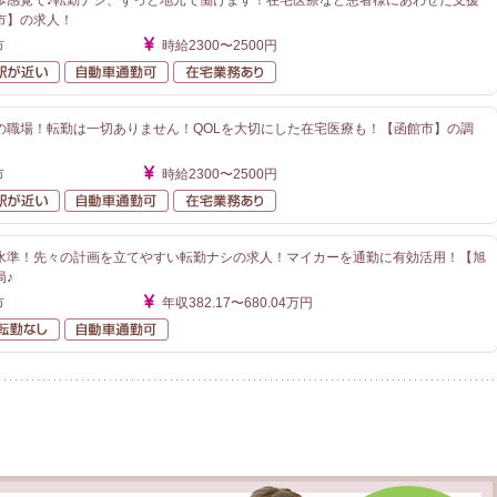
歩感覚で♪転勤ナシ、ずっと地元で働けます！在宅医療など患者様にあわせた支援
市】の求人！
市
時給2300〜2500円
勤なし
駅が近い
自動車通勤可
在宅業務あり
の職場！転勤は一切ありません！QOLを大切にした在宅医療も！【函館市】の調
市
時給2300〜2500円
勤なし
駅が近い
自動車通勤可
在宅業務あり
水準！先々の計画を立てやすい転勤ナシの求人！マイカーを通勤に有効活用！【旭
局♪
市
年収382.17〜680.04万円
額給与
転勤なし
自動車通勤可