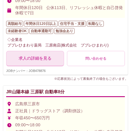
09:00〜18:00
年間休日120日 公休113日、リフレッシュ休暇と自己啓発
休暇で7日
高額給与
年間休日120日以上
住宅手当・支援
転勤なし
未経験者OK
自動車通勤可
勉強会あり
◇企業名
ププレひまわり薬局 三原南店(株式会社 ププレひまわり)
求人の詳細を見る
問い合わせる
JOBナンバー：JOB478876
※応募状況によって募集終了の場合もございます。
JR山陽本線 三原駅 自動車8分
広島県三原市
正社員｜ドラッグストア（調剤併設）
年収450〜650万円
09:00〜18:00