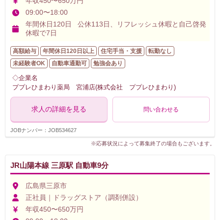
年収450〜650万円
09:00〜18:00
年間休日120日 公休113日、リフレッシュ休暇と自己啓発
休暇で7日
高額給与
年間休日120日以上
住宅手当・支援
転勤なし
未経験者OK
自動車通勤可
勉強会あり
◇企業名
ププレひまわり薬局 宮浦店(株式会社 ププレひまわり)
求人の詳細を見る
問い合わせる
JOBナンバー：JOB534627
※応募状況によって募集終了の場合もございます。
JR山陽本線 三原駅 自動車9分
広島県三原市
正社員｜ドラッグストア（調剤併設）
年収450〜650万円