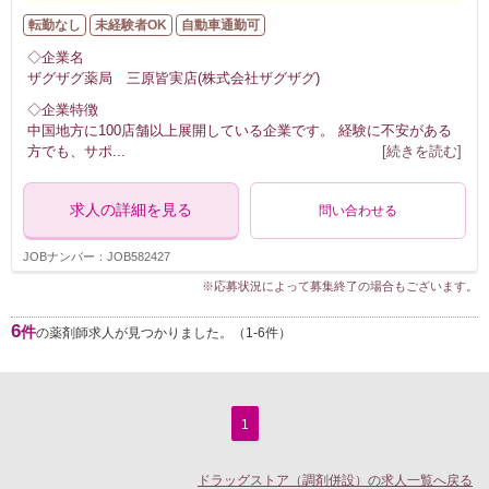
転勤なし
未経験者OK
自動車通勤可
◇企業名
ザグザグ薬局 三原皆実店(株式会社ザグザグ)
◇企業特徴
中国地方に100店舗以上展開している企業です。 経験に不安がある
方でも、サポ
...
[続きを読む]
求人の詳細を見る
問い合わせる
JOBナンバー：JOB582427
※応募状況によって募集終了の場合もございます。
6
件
の薬剤師求人が見つかりました。（1-6件）
1
ドラッグストア（調剤併設）の求人一覧へ戻る