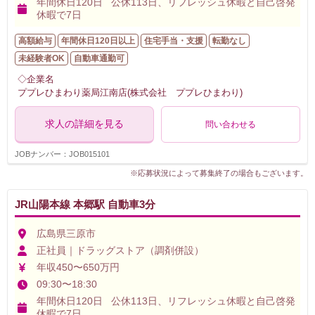
年間休日120日 公休113日、リフレッシュ休暇と自己啓発
休暇で7日
高額給与
年間休日120日以上
住宅手当・支援
転勤なし
未経験者OK
自動車通勤可
◇企業名
ププレひまわり薬局江南店(株式会社 ププレひまわり)
求人の詳細を見る
問い合わせる
JOBナンバー：JOB015101
※応募状況によって募集終了の場合もございます。
JR山陽本線 本郷駅 自動車3分
広島県三原市
正社員｜ドラッグストア（調剤併設）
年収450〜650万円
09:30〜18:30
年間休日120日 公休113日、リフレッシュ休暇と自己啓発
休暇で7日