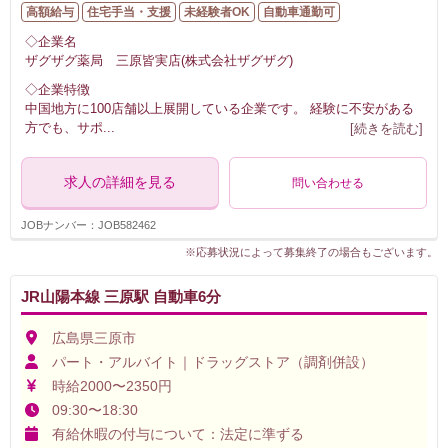
高額給与
住宅手当・支援
未経験者OK
自動車通勤可
◇企業名
ザグザグ薬局 三原皆実店(株式会社ザグザグ)
◇企業特徴
中国地方に100店舗以上展開している企業です。 経験に不安がある
方でも、サポ
...
[続きを読む]
求人の詳細を見る
問い合わせる
JOBナンバー：JOB582462
※応募状況によって募集終了の場合もございます。
JR山陽本線 三原駅 自動車6分
広島県三原市
パート・アルバイト｜ドラッグストア（調剤併設）
時給2000〜2350円
09:30〜18:30
有給休暇の付与について：法定に準ずる