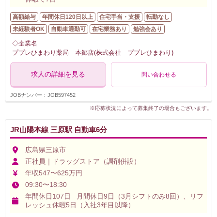
高額給与
年間休日120日以上
住宅手当・支援
転勤なし
未経験者OK
自動車通勤可
在宅業務あり
勉強会あり
◇企業名
ププレひまわり薬局 本郷店(株式会社 ププレひまわり)
求人の詳細を見る
問い合わせる
JOBナンバー：JOB597452
※応募状況によって募集終了の場合もございます。
JR山陽本線 三原駅 自動車6分
広島県三原市
正社員｜ドラッグストア（調剤併設）
年収547〜625万円
09:30〜18:30
年間休日107日 月間休日9日（3月シフトのみ8回）、リフ
レッシュ休暇5日（入社3年目以降）