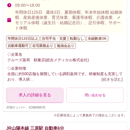
09:00〜18:00
年間休日125日 週休2日、夏期休暇、年末年始休暇 結婚休
暇、産前産後休業、育児休業、看護等休暇、介護休業、メ
モリアル休暇（誕生日・結婚記念日）、忌引休暇、サポー
ト休暇
年間休日120日以上
住宅手当・支援
転勤なし
未経験者OK
自動車通勤可
在宅業務あり
勉強会あり
◇企業名
クルーズ薬局 頼兼店(総合メディカル株式会社)
◇企業特徴
全国に約500店舗を展開している調剤薬局です。研修制度も充実して
おり、導入研
...
[続きを読む]
求人の詳細を見る
問い合わせる
JOBナンバー：JOB599570
※応募状況によって募集終了の場合もございます。
JR山陽本線 三原駅 自動車6分