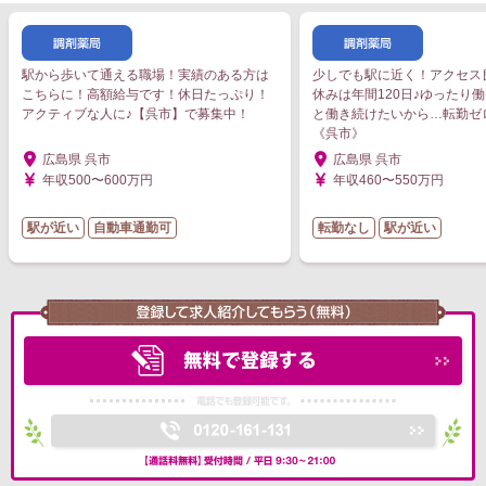
駅から歩いて通える職場！実績のある方は
少しでも駅に近く！アクセス
こちらに！高額給与です！休日たっぷり！
休みは年間120日♪ゆったり
アクティブな人に♪【呉市】で募集中！
と働き続けたいから…転勤ゼ
《呉市》
広島県 呉市
広島県 呉市
年収500〜600万円
年収460〜550万円
駅が近い
自動車通勤可
転勤なし
駅が近い