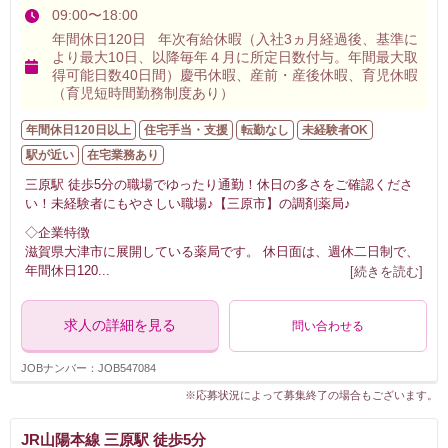
09:00〜18:00
年間休日120日 年次有給休暇（入社3ヵ月経過後、基準に
より最大10日、以降毎年４月に所定日数付与。年間最大取
得可能日数40日間）慶弔休暇、産前・産後休暇、育児休暇
（育児短時間勤務制度あり）
年間休日120日以上
住宅手当・支援
転勤なし
未経験者OK
駅が近い
在宅業務あり
三原駅 徒歩5分の職場でゆったり通勤！休日の多さをご確認くださ
い！未経験者にもやさしい職場♪【三原市】の調剤薬局♪
◇企業特徴
滋賀県大津市に展開している薬局です。 休日面は、週休二日制で、
年間休日120
...
[続きを読む]
求人の詳細を見る
問い合わせる
JOBナンバー：JOB547084
※応募状況によって募集終了の場合もございます。
JR山陽本線 三原駅 徒歩5分