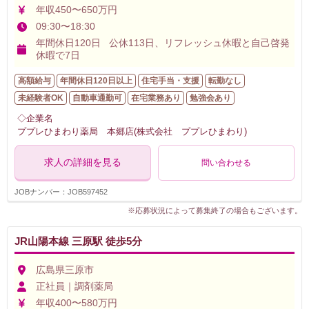
年収450〜650万円
09:30〜18:30
年間休日120日 公休113日、リフレッシュ休暇と自己啓発
休暇で7日
高額給与
年間休日120日以上
住宅手当・支援
転勤なし
未経験者OK
自動車通勤可
在宅業務あり
勉強会あり
◇企業名
ププレひまわり薬局 本郷店(株式会社 ププレひまわり)
求人の詳細を見る
問い合わせる
JOBナンバー：JOB597452
※応募状況によって募集終了の場合もございます。
JR山陽本線 三原駅 徒歩5分
広島県三原市
正社員｜調剤薬局
年収400〜580万円