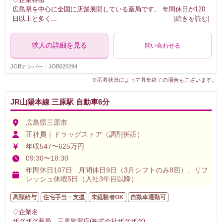
広島県を中心に全国に店舗展開している薬局です。 年間休日が120
日以上と多く
...
[続きを読む]
求人の詳細を見る
問い合わせる
JOBナンバー：JOB020294
※応募状況によって募集終了の場合もございます。
JR山陽本線 三原駅 自動車6分
広島県三原市
正社員｜ドラッグストア（調剤併設）
年収547〜625万円
09:30〜18:30
年間休日107日 月間休日9日（3月シフトのみ8回）、リフ
レッシュ休暇5日（入社3年目以降）
高額給与
住宅手当・支援
未経験者OK
自動車通勤可
◇企業名
ザグザグ薬局 三原皆実店(株式会社ザグザグ)