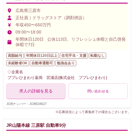
広島県三原市
正社員｜ドラッグストア（調剤併設）
年収450〜650万円
09:00〜18:00
年間休日120日 公休113日、リフレッシュ休暇と自己啓発
休暇で7日
高額給与
年間休日120日以上
住宅手当・支援
転勤なし
未経験者OK
自動車通勤可
勉強会あり
◇企業名
ププレひまわり薬局 宮浦店(株式会社 ププレひまわり)
求人の詳細を見る
問い合わせる
JOBナンバー：JOB534627
※応募状況によって募集終了の場合もございます。
JR山陽本線 三原駅 自動車9分