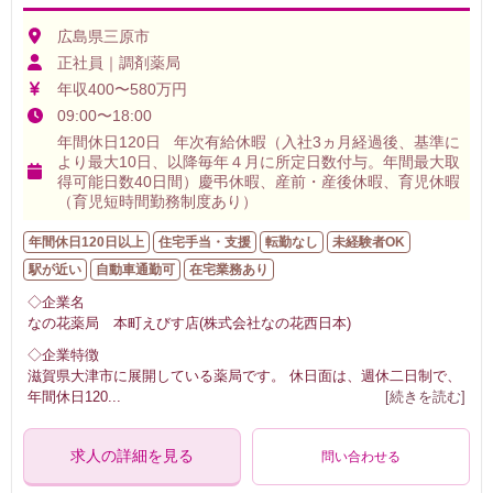
広島県三原市
正社員｜調剤薬局
年収400〜580万円
09:00〜18:00
年間休日120日 年次有給休暇（入社3ヵ月経過後、基準に
より最大10日、以降毎年４月に所定日数付与。年間最大取
得可能日数40日間）慶弔休暇、産前・産後休暇、育児休暇
（育児短時間勤務制度あり）
年間休日120日以上
住宅手当・支援
転勤なし
未経験者OK
駅が近い
自動車通勤可
在宅業務あり
◇企業名
なの花薬局 本町えびす店(株式会社なの花西日本)
◇企業特徴
滋賀県大津市に展開している薬局です。 休日面は、週休二日制で、
年間休日120
...
[続きを読む]
求人の詳細を見る
問い合わせる