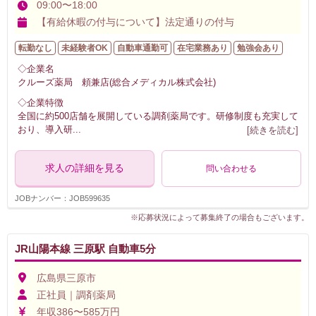
09:00〜18:00
【有給休暇の付与について】法定通りの付与
転勤なし
未経験者OK
自動車通勤可
在宅業務あり
勉強会あり
◇企業名
クルーズ薬局 頼兼店(総合メディカル株式会社)
◇企業特徴
全国に約500店舗を展開している調剤薬局です。研修制度も充実して
おり、導入研
...
[続きを読む]
求人の詳細を見る
問い合わせる
JOBナンバー：JOB599635
※応募状況によって募集終了の場合もございます。
JR山陽本線 三原駅 自動車5分
広島県三原市
正社員｜調剤薬局
年収386〜585万円