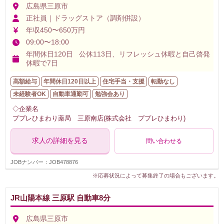
広島県三原市
正社員｜ドラッグストア（調剤併設）
年収450〜650万円
09:00〜18:00
年間休日120日 公休113日、リフレッシュ休暇と自己啓発
休暇で7日
高額給与
年間休日120日以上
住宅手当・支援
転勤なし
未経験者OK
自動車通勤可
勉強会あり
◇企業名
ププレひまわり薬局 三原南店(株式会社 ププレひまわり)
求人の詳細を見る
問い合わせる
JOBナンバー：JOB478876
※応募状況によって募集終了の場合もございます。
JR山陽本線 三原駅 自動車8分
広島県三原市