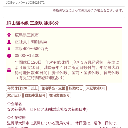
JOBナンバー：JOB023972
※応募状況によって募集終了の場合もございます。
JR山陽本線 三原駅 徒歩6分
広島県三原市
正社員｜調剤薬局
年収400〜580万円
09:00〜18:00
年間休日120日 年次有給休暇（入社3ヵ月経過後、基準に
より最大10日、以降毎年４月に所定日数付与。年間最大取
得可能日数40日間）慶弔休暇、産前・産後休暇、育児休暇
（育児短時間勤務制度あり）
年間休日120日以上
住宅手当・支援
転勤なし
未経験者OK
駅が近い
自動車通勤可
在宅業務あり
◇企業名
なの花薬局 セトピア店(株式会社なの花西日本)
◇企業特徴
滋賀県大津市に展開している薬局です。 休日面は、週休二日制で、