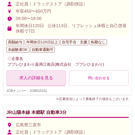
正社員｜ドラッグストア（調剤併設）
年収450〜650万円
09:00〜18:00
年間休日120日 公休113日、リフレッシュ休暇と自己啓発
休暇で7日
高額給与
年間休日120日以上
住宅手当・支援
転勤なし
未経験者OK
自動車通勤可
◇企業名
ププレひまわり薬局江南店(株式会社 ププレひまわり)
求人の詳細を見る
問い合わせる
JOBナンバー：JOB015101
※応募状況によって募集終了の場合もございます。
JR山陽本線 本郷駅 自動車3分
広島県三原市
正社員｜ドラッグストア（調剤併設）