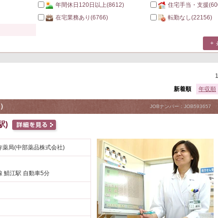
年間休日120日以上
(8612)
住宅手当・支援
(60
在宅業務あり
(6766)
転勤なし
(22156)
新着順
年収順
）
JOBナンバー：JOB593657
駅)
泉寺薬局(中部薬品株式会社)
 鯖江駅 自動車5分