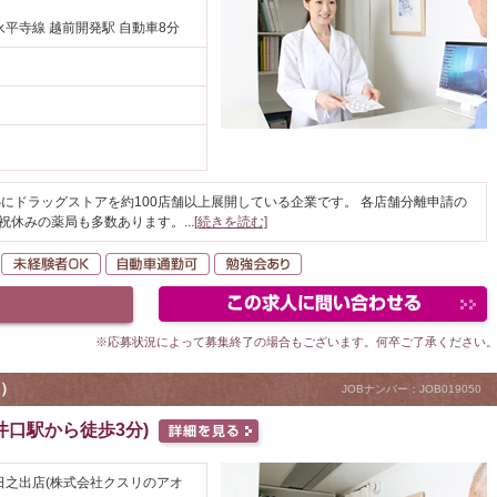
平寺線 越前開発駅 自動車8分
にドラッグストアを約100店舗以上展開している企業です。 各店舗分離申請の
日祝休みの薬局も多数あります。
...
[続きを読む]
転勤なし
未経験者OK
自動車通勤可
勉強会あり
※応募状況によって募集終了の場合もございます。何卒ご了承ください
）
JOBナンバー：JOB019050
井口駅から徒歩3分)
日之出店(株式会社クスリのアオ