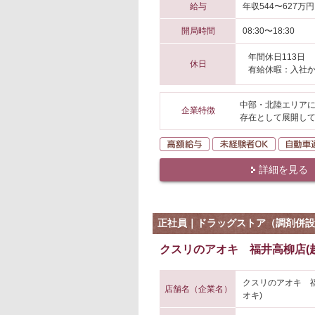
給与
年収544〜627万円
開局時間
08:30〜18:30
年間休日113日
休日
有給休暇：入社か
中部・北陸エリアに
企業特徴
存在として展開して
高額給与
未経験者O
詳細を見る
正社員｜ドラッグストア（調剤併設
クスリのアオキ 福井高柳店(
クスリのアオキ 
店舗名（企業名）
オキ)