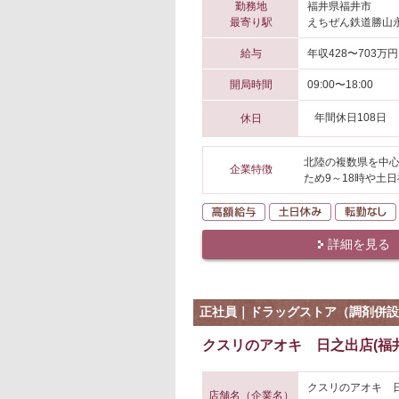
勤務地
福井県福井市
最寄り駅
えちぜん鉄道勝山永
給与
年収428〜703万円
開局時間
09:00〜18:00
年間休日108日
休日
北陸の複数県を中心
企業特徴
ため9～18時や土
高額給与
土日休み
詳細を見る
正社員｜ドラッグストア（調剤併設
クスリのアオキ 日之出店(福
クスリのアオキ 
店舗名（企業名）