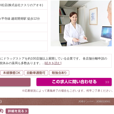
松店(株式会社クスリのアオキ)
平寺線 越前開発駅 徒歩12分
にドラッグストアを約100店舗以上展開している企業です。 各店舗分離申請の
日祝休みの薬局も多数あります。
...
[続きを読む]
転勤なし
未経験者OK
自動車通勤可
勉強会あり
※応募状況によって募集終了の場合もございます。何卒ご了承ください
）
JOBナンバー：JOB019061
)