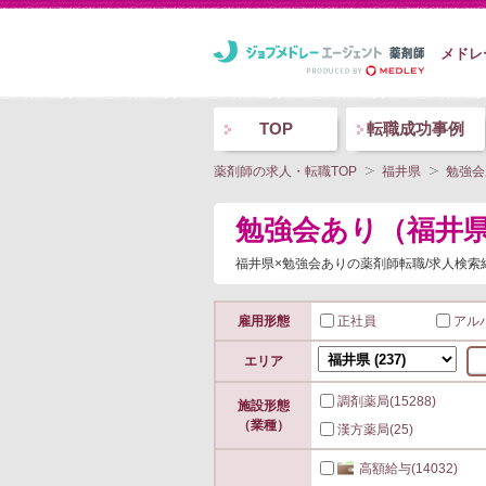
メドレ
TOP
転職成功事例
薬剤師の求人・転職TOP
福井県
勉強会
勉強会あり（福井
福井県×勉強会ありの薬剤師転職/求人検索
雇用形態
正社員
アル
エリア
調剤薬局
(15288)
施設形態
（業種）
漢方薬局
(25)
高額給与
(14032)