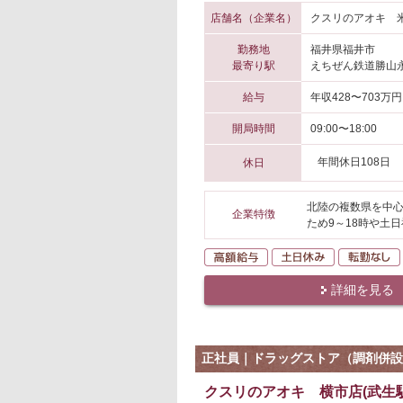
店舗名（企業名）
クスリのアオキ 米
勤務地
福井県福井市
最寄り駅
えちぜん鉄道勝山永
給与
年収428〜703万円
開局時間
09:00〜18:00
年間休日108日
休日
北陸の複数県を中心
企業特徴
ため9～18時や土
高額給与
土日休み
詳細を見る
正社員｜ドラッグストア（調剤併設
クスリのアオキ 横市店(武生駅