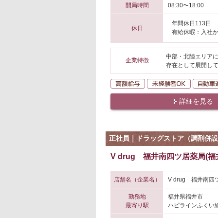
開局時間
08:30〜18:00
年間休日113日
休日
有給休暇：入社か
中部・北陸エリアに
企業特徴
存在として展開して
高額給与
未経験者O
詳細を見る
正社員｜ドラッグストア（調剤併設
V drug 福井南四ツ居薬局(福
店舗名（企業名）
V drug 福井南
勤務地
福井県福井市
最寄り駅
ハピラインふくい線