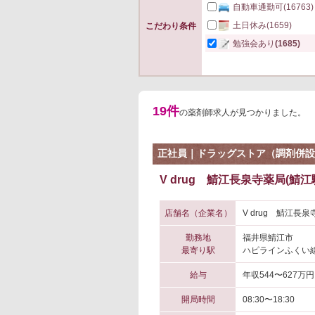
自動車通勤可
(16763)
土日休み
(1659)
こだわり条件
勉強会あり
(1685)
19件
の薬剤師求人が見つかりました。
正社員｜ドラッグストア（調剤併設
V drug 鯖江長泉寺薬局(鯖江
店舗名（企業名）
V drug 鯖江長
勤務地
福井県鯖江市
最寄り駅
ハピラインふくい線
給与
年収544〜627万円
開局時間
08:30〜18:30