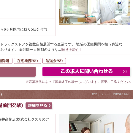
ら6ヶ月以内に残り5日分付与
ドラッグストアを複数店舗展開する企業です。 地域の医療機関を担う身近な
おります。 薬剤師一人体制のような
...
[続きを読む]
K
自動車通勤可
在宅業務あり
勉強会あり
※応募状況によって募集終了の場合もございます。何卒ご了承ください
）
JOBナンバー：JOB598964
越前開発駅)
福井高柳店(株式会社クスリのア