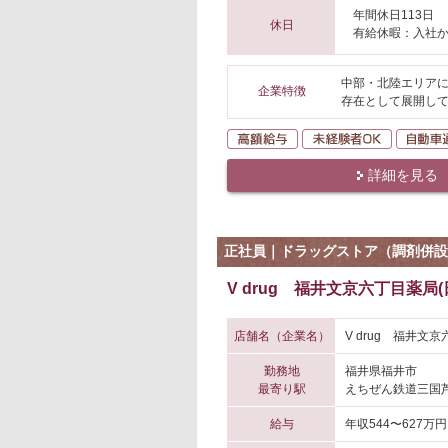
年間休日113日
休日
有給休暇：入社か
中部・北陸エリアに
企業特徴
存在として展開して
高額給与
未経験者O
詳細を見る
正社員｜ドラッグストア（調剤併設
V drug 福井文京六丁目薬局
店舗名（企業名）
V drug 福井文
勤務地
福井県福井市
最寄り駅
えちぜん鉄道三国芦
給与
年収544〜627万円