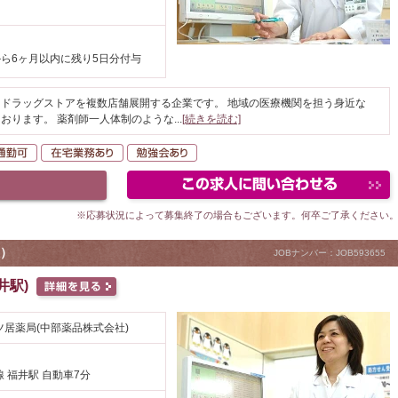
ら6ヶ月以内に残り5日分付与
ドラッグストアを複数店舗展開する企業です。 地域の医療機関を担う身近な
おります。 薬剤師一人体制のような
...
[続きを読む]
K
自動車通勤可
在宅業務あり
勉強会あり
※応募状況によって募集終了の場合もございます。何卒ご了承ください
）
JOBナンバー：JOB593655
井駅)
四ツ居薬局(中部薬品株式会社)
 福井駅 自動車7分