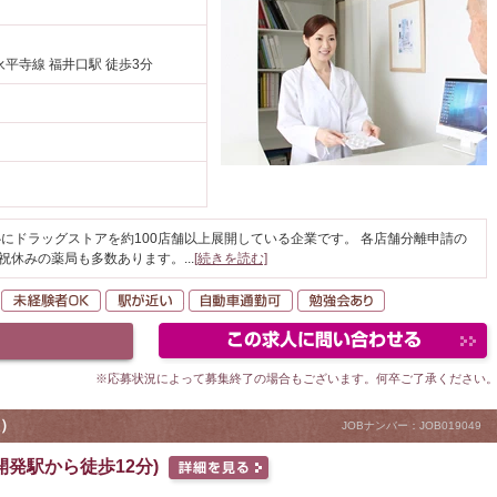
平寺線 福井口駅 徒歩3分
にドラッグストアを約100店舗以上展開している企業です。 各店舗分離申請の
日祝休みの薬局も多数あります。
...
[続きを読む]
転勤なし
未経験者OK
駅が近い
自動車通勤可
勉強会あり
※応募状況によって募集終了の場合もございます。何卒ご了承ください
）
JOBナンバー：JOB019049
発駅から徒歩12分)