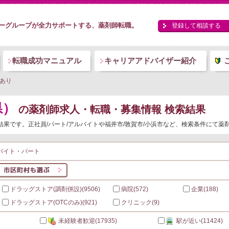
ーグループが全力サポートする、薬剤師転職。
登録して相談する
転職成功マニュアル
キャリアアドバイザー紹介
あり
県）
の薬剤師求人・転職・募集情報 検索結果
結果です。正社員/パート/アルバイトや福井市/敦賀市/小浜市など、検索条件にて
バイト・パート
ドラッグストア(調剤併設)
(9506)
病院
(572)
企業
(188)
ドラッグストア(OTCのみ)
(921)
クリニック
(9)
未経験者歓迎
(17935)
駅が近い
(11424)