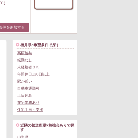
01)
条件を追加する
福井県×希望条件で探す
1
高額給与
転勤なし
未経験者ＯＫ
年間休日120日以上
駅が近い
自動車通勤可
土日休み
在宅業務あり
住宅手当・支援
近隣の都道府県×勉強会ありで探
す
山梨県