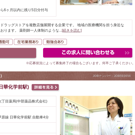
ら6ヶ月以内に残り5日分付与
ドラッグストアを複数店舗展開する企業です。 地域の医療機関を担う身近な
おります。 薬剤師一人体制のような
...
[続きを読む]
K
自動車通勤可
在宅業務あり
勉強会あり
※応募状況によって募集終了の場合もございます。何卒ご了承ください
）
JOBナンバー：JOB593656
(日華化学前駅)
京六丁目薬局(中部薬品株式会社)
原線 日華化学前駅 自動車4分