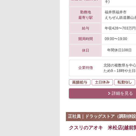
キ)
勤務地
福井県福井市
最寄り駅
えちぜん鉄道勝山永
給与
年収428〜703万円
開局時間
09:00〜19:00
年間休日108日
休日
北陸の複数県を中心
企業特徴
ため9～18時や土
高額給与
土日休み
詳細を見る
正社員｜ドラッグストア（調剤併設
クスリのアオキ 米松店(越前開