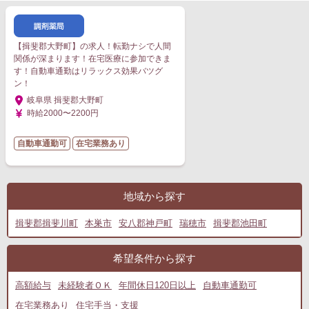
【揖斐郡大野町】の求人！転勤ナシで人間
関係が深まります！在宅医療に参加できま
す！自動車通勤はリラックス効果バツグ
ン！
岐阜県 揖斐郡大野町
時給2000〜2200円
自動車通勤可
在宅業務あり
地域から探す
揖斐郡揖斐川町
本巣市
安八郡神戸町
瑞穂市
揖斐郡池田町
希望条件から探す
高額給与
未経験者ＯＫ
年間休日120日以上
自動車通勤可
在宅業務あり
住宅手当・支援