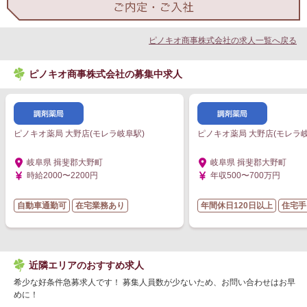
ピノキオ商事株式会社の求人一覧へ戻る
ピノキオ商事株式会社の募集中求人
ピノキオ薬局 大野店(モレラ岐阜駅)
ピノキオ薬局 大野店(モレラ岐
岐阜県 揖斐郡大野町
岐阜県 揖斐郡大野町
時給2000〜2200円
年収500〜700万円
自動車通勤可
在宅業務あり
年間休日120日以上
住宅手
近隣エリアのおすすめ求人
希少な好条件急募求人です！ 募集人員数が少ないため、お問い合わせはお早
めに！