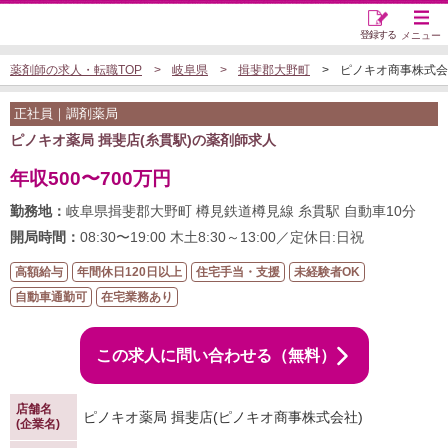
登録する
メニュー
薬剤師の求人・転職TOP
岐阜県
揖斐郡大野町
ピノキオ商事株式会社
正社員｜調剤薬局
ピノキオ薬局 揖斐店(糸貫駅)の薬剤師求人
年収500〜700万円
勤務地：
岐阜県揖斐郡大野町 樽見鉄道樽見線 糸貫駅 自動車10分
開局時間：
08:30〜19:00 木土8:30～13:00／定休日:日祝
高額給与
年間休日120日以上
住宅手当・支援
未経験者OK
自動車通勤可
在宅業務あり
この求人に問い合わせる（無料）
店舗名
ピノキオ薬局 揖斐店(ピノキオ商事株式会社)
(企業名)