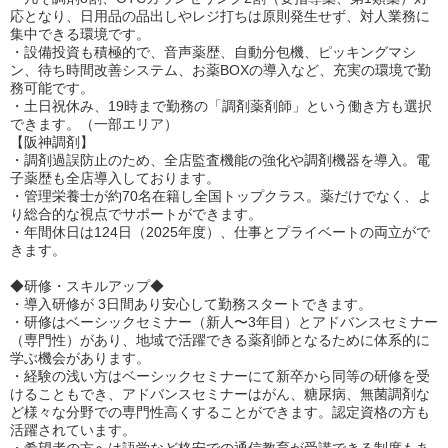
応となり、日用品の品出しやレジ打ちは原則発⽣せず、対人業務に
集中できる環境です。
・設備投資も積極的で、音声薬歴、自動分包機、ピッキングマシ
ン、待ち時間改善システム、お薬BOXの導入など、充実の環境で勤
務可能です。
・土日祝休み、19時まで勤務の「調剤薬剤師」という働き方も選択
できます。（一部エリア）
【阪神調剤】
・調剤過誤防止のため、全店監査機能の強化や調剤機器を導入。電
子薬歴も全店導入しております。
・管理栄養士が約70名在籍し全国トップクラス。薬だけでなく、よ
り総合的な視点でサポートができます。
・年間休日は124日（2025年度）、仕事とプライベートの両立がで
きます。
◆研修・スキルアップ◆
・導入研修が 3日間あり安心して勤務スタートできます。
・研修はベーシックセミナー（新人〜3年目）とアドバンスセミナー
（専門性）があり、地域で活躍できる薬剤師となるために体系的に
学ぶ機会があります。
・経験の浅い方はベーシックセミナーにて新卒から同等の研修を受
けることもでき、アドバンスセミナーはがん、糖尿病、無菌調剤な
ど様々な分野での専門性高くすることができます。認定資格の方も
活躍されています。