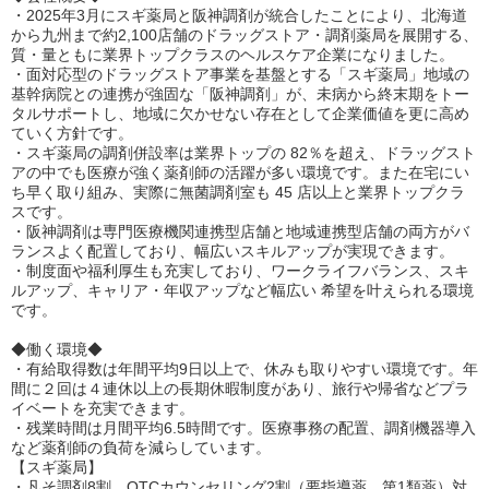
・2025年3月にスギ薬局と阪神調剤が統合したことにより、北海道
から九州まで約2,100店舗のドラッグストア・調剤薬局を展開する、
質・量ともに業界トップクラスのヘルスケア企業になりました。
・面対応型のドラッグストア事業を基盤とする「スギ薬局」地域の
基幹病院との連携が強固な「阪神調剤」が、未病から終末期をトー
タルサポートし、地域に欠かせない存在として企業価値を更に高め
ていく方針です。
・スギ薬局の調剤併設率は業界トップの 82％を超え、ドラッグスト
アの中でも医療が強く薬剤師の活躍が多い環境です。また在宅にい
ち早く取り組み、実際に無菌調剤室も 45 店以上と業界トップクラ
スです。
・阪神調剤は専門医療機関連携型店舗と地域連携型店舗の両方がバ
ランスよく配置しており、幅広いスキルアップが実現できます。
・制度⾯や福利厚⽣も充実しており、ワークライフバランス、スキ
ルアップ、キャリア・年収アップなど幅広い 希望を叶えられる環境
です。
◆働く環境◆
・有給取得数は年間平均9日以上で、休みも取りやすい環境です。年
間に２回は４連休以上の⻑期休暇制度があり、旅⾏や帰省などプラ
イベートを充実できます。
・残業時間は月間平均6.5時間です。医療事務の配置、調剤機器導入
など薬剤師の負荷を減らしています。
【スギ薬局】
・凡そ調剤8割、OTCカウンセリング2割（要指導薬、第1類薬）対