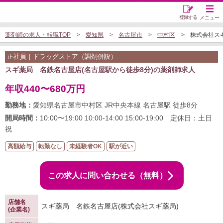
登録する
メニュー
薬剤師の求人・転職TOP
愛知県
名古屋市
中村区
株式会社スギ
正社員｜ドラッグストア（調剤併設）
スギ薬局 名鉄名古屋店(名古屋駅から徒歩8分)の薬剤師求人
年収440〜680万円
勤務地：
愛知県名古屋市中村区 JR中央本線 名古屋駅 徒歩8分
開局時間：
10:00〜19:00 10:00-14:00 15:00-19:00 定休日：土日
祝
高額給与
転勤なし
未経験者OK
駅が近い
この求人に問い合わせる（無料）
店舗名
スギ薬局 名鉄名古屋店(株式会社スギ薬局)
(企業名)