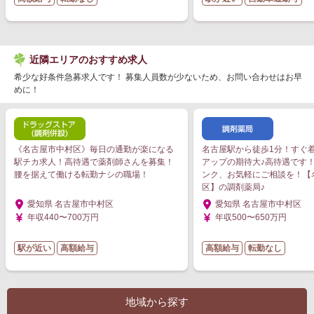
近隣エリアのおすすめ求人
希少な好条件急募求人です！ 募集人員数が少ないため、お問い合わせはお早
めに！
《名古屋市中村区》毎日の通勤が楽になる
名古屋駅から徒歩1分！すぐ
駅チカ求人！高待遇で薬剤師さんを募集！
アップの期待大♪高待遇です
腰を据えて働ける転勤ナシの職場！
ンク、お気軽にご相談を！【
区】の調剤薬局♪
愛知県 名古屋市中村区
愛知県 名古屋市中村区
年収440〜700万円
年収500〜650万円
駅が近い
高額給与
高額給与
転勤なし
地域から探す