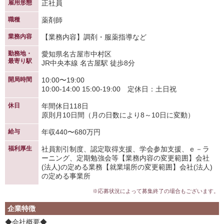
雇用形態
正社員
職種
薬剤師
業務内容
【業務内容】調剤・服薬指導など
勤務地・
愛知県名古屋市中村区
最寄り駅
JR中央本線 名古屋駅 徒歩8分
開局時間
10:00〜19:00
10:00-14:00 15:00-19:00 定休日：土日祝
休日
年間休日118日
原則月10日間（月の日数により8～10日に変動）
給与
年収440〜680万円
福利厚生
社員割引制度、認定取得支援、学会参加支援、ｅ－ラ
ーニング、定期勉強会等【業務内容の変更範囲】会社
(法人)の定める業務【就業場所の変更範囲】会社(法人)
の定める事業所
※応募状況によって募集終了の場合もございます。
企業特徴
◆会社概要◆