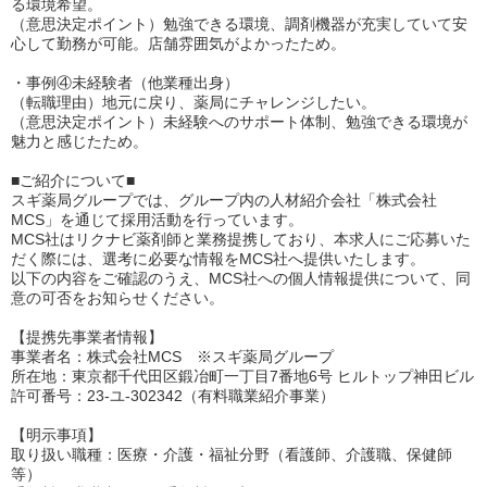
る環境希望。
（意思決定ポイント）勉強できる環境、調剤機器が充実していて安
心して勤務が可能。店舗雰囲気がよかったため。
・事例④未経験者（他業種出身）
（転職理由）地元に戻り、薬局にチャレンジしたい。
（意思決定ポイント）未経験へのサポート体制、勉強できる環境が
魅力と感じたため。
■ご紹介について■
スギ薬局グループでは、グループ内の人材紹介会社「株式会社
MCS」を通じて採用活動を行っています。
MCS社はリクナビ薬剤師と業務提携しており、本求人にご応募いた
だく際には、選考に必要な情報をMCS社へ提供いたします。
以下の内容をご確認のうえ、MCS社への個人情報提供について、同
意の可否をお知らせください。
【提携先事業者情報】
事業者名：株式会社MCS ※スギ薬局グループ
所在地：東京都千代田区鍛冶町一丁目7番地6号 ヒルトップ神田ビル
許可番号：23-ユ-302342（有料職業紹介事業）
【明示事項】
取り扱い職種：医療・介護・福祉分野（看護師、介護職、保健師
等）