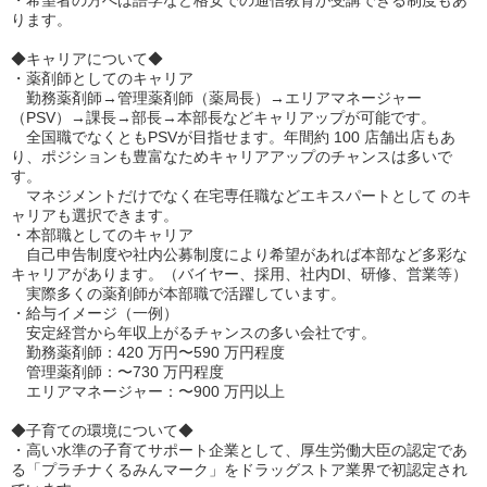
・希望者の方へは語学など格安での通信教育が受講できる制度もあ
ります。
◆キャリアについて◆
・薬剤師としてのキャリア
勤務薬剤師→管理薬剤師（薬局⻑）→エリアマネージャー
（PSV）→課⻑→部⻑→本部⻑などキャリアップが可能です。
全国職でなくともPSVが目指せます。年間約 100 店舗出店もあ
り、ポジションも豊富なためキャリアアップのチャンスは多いで
す。
マネジメントだけでなく在宅専任職などエキスパートとして のキ
ャリアも選択できます。
・本部職としてのキャリア
自⼰申告制度や社内公募制度により希望があれば本部など多彩な
キャリアがあります。（バイヤー、採用、社内DI、研修、営業等）
実際多くの薬剤師が本部職で活躍しています。
・給与イメージ（一例）
安定経営から年収上がるチャンスの多い会社です。
勤務薬剤師：420 万円〜590 万円程度
管理薬剤師：〜730 万円程度
エリアマネージャー：〜900 万円以上
◆子育ての環境について◆
・高い水準の子育てサポート企業として、厚⽣労働大臣の認定であ
る「プラチナくるみんマーク」をドラッグストア業界で初認定され