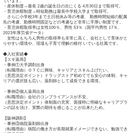
ています。
・産休制度→最⻑ 2歳の誕⽣日の次にくる 4月30日まで取得可。
・育児休暇制度→時短勤務は最⻑中学校入学まで取得可。
さらに小学校3年まで土日祝休み等の考慮、 勤務時間短縮の配属
先の考慮、勤務時間固定などの考慮など非常に手厚い制度です。
・育児休暇取得率は⼥性100％、男性 53％（国平均男性 17％、
2023年厚労省データ）
⼥性はもちろん男性の取得率も非常に高く、会社として育休がと
りやすい環境や、現場も子育て理解の根付 いている社風です。
◆入社実績◆
【スギ薬局】
・事例①大手調剤出⾝
（転職理由）ＯＴＣに興味、キャリアとスキル上げたい。
（意思決定ポイント）ドラッグストア初めてでも安心の体制、キャ
リアの選択肢も広い。薬剤師として成⻑できる環境。
・事例②個人薬局出⾝
（転職理由）会社のコンプライアンスが不安。
（意思決定ポイント）体制⾯の充実、⾯接時に明確なキャリアプラ
ンの話を頂け、実際の期待を感じることが出来たため。
【阪神調剤】
・事例③病院薬剤師出身
（転職理由）病院の働き方が長期就業イメージできない。勉強でき